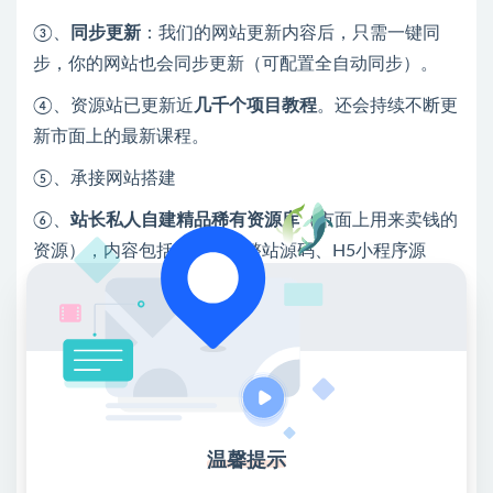
③、
同步更新
：我们的网站更新内容后，只需一键同
步，你的网站也会同步更新（可配置全自动同步）。
④、资源站已更新近
几千个项目教程
。还会持续不断更
新市面上的最新课程。
⑤、承接网站搭建
⑥、
站长私人自建精品稀有资源库
（市面上用来卖钱的
资源），内容包括但不限于整站源码、H5小程序源
码、帝国CMS模板、游戏资源、计算机课程、网赚资源
等等，目前资源已更新将近3万资源，还在持续更新
中！
搭建网站限时特价：
原价：3980元
，限时价2980元
特别提醒：限额前20名，满额立即恢复原价，越早加入
越划算！
温馨提示