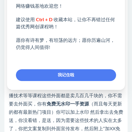
五、关于项目的一些问题解答
网络赚钱基地欢迎您！
建议使用
Ctrl + D
收藏本站，让你不再错过任何
1、这个项目还能玩嘛？
篇优秀网创课程哟！
答：肯定还能玩，10年前我们就开始卖VIP和课程，现
愿你有诗有梦，有坦荡的远方；愿你历遍山河，
在的大环境下，大家更需要学习，更多的人需要在网上
仍觉得人间值得!
找副业做，相比实体店几十万的投资，我们这点投资算
什么呢？而且用户流量积累下来，以后你做任何项目都
有人跟着你。
我记住啦
2、这个项目卖给谁？（怎么引流？）
答：举个例子，比如我们平台最新发布抖音最新无人直
播技术等等课程这些外面都是卖几百几千块的，你不需
要去外面买，你有
免费无水印一手资源
（而且每天更新
的都有最新热门项目）你可以加上水印 然后拿出去免费
送，你没看错，是送，因为需要这些技术的人实在太多
了，你把文案复制到外面宣传发布，然后附上“加XX免