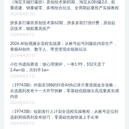
《淘宝天猫打爆班》原创技术第85期，淘宝从0到爆2.0，权
重搭建、销量破零、多维组合玩法、全周期起量投产实操教程
2026年8月7日
拼多多打爆班原创技术第62期，拼多多双打强付费，原创起
店技术，稳权重高投产
2026年8月7日
2026 AI短视频全流程实战课：从账号起号到爆款内容生产，
掌握AI创作、数字人、带货变现全链路玩法
2026年8月7日
小红书虚拟赛道：做心理测评，一单1.99，102天卖了
2.4w+份，月到手1w+
2026年8月7日
（19743期）外面卖188的抖音AI伪记录片赛道掘金全攻略；
从选题到发布十一大环节拆解，零基础也能做出高流量真实感
内容
2026年8月7日
（19743期）短剧发行人计划全流程实操教程；从账号定位到
选剧剪辑再到发布技巧，零基础也能快速上手出单
2026年8月7日