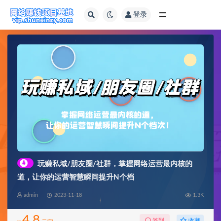
登录
全部
#
玩赚私域/朋友圈/社群，掌握网络运营最内核的
道，让你的运营智慧瞬间提升N个档
admin
2023-11-18
1.3K
4.8
收藏
签到