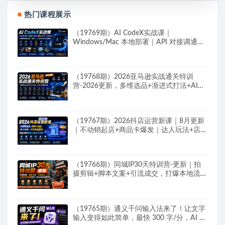
热门课程展示
（19769期）AI CodeX实战课｜
Windows/Mac 本地部署｜API 对接调通｜
Skill 自制｜漫剧剪辑｜网站 VR 项目｜AI项
目落地全教程
（19768期）2026亚马逊实战通关特训
营-2026更新，多维选品+渐进式打法+AI应
用，从0到1打造盈利店铺
（19767期）2026抖店运营新课｜8月更新
｜不动销起店+商品卡爆发｜达人玩法+店群
批量复制｜轻松玩转抖音小店全域流量
（19766期）同城IP30天特训营-更新｜拍
摄剪辑+脚本文案+引流成交，打爆本地流量
提升门店业绩实操教学
（19765期）通义千问输入法来了！让文字
输入变得如此简单，最快 300 字/分，AI 自