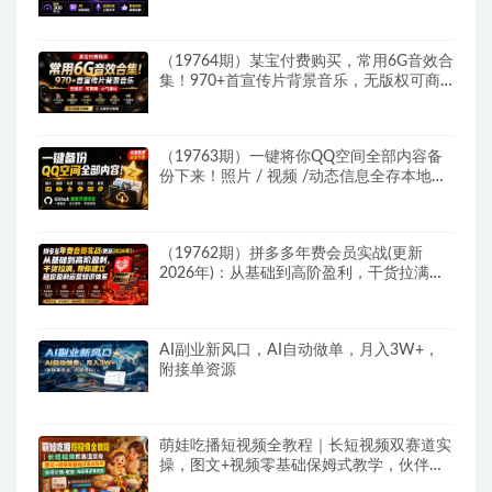
动润色，说话秒变工整文字
（19764期）某宝付费购买，常用6G音效合
集！970+首宣传片背景音乐，无版权可商
用大气素材，分类清晰，高质量内容
（19763期）一键将你QQ空间全部内容备
份下来！照片 / 视频 /动态信息全存本地，
Github最新开源项目 QzoneArchive
（19762期）拼多多年费会员实战(更新
2026年)：从基础到高阶盈利，干货拉满，
帮你建立稳定盈利运营知识体系
AI副业新风口，AI自动做单，月入3W+，
附接单资源
萌娃吃播短视频全教程｜长短视频双赛道实
操，图文+视频零基础保姆式教学，伙伴计
划-收徒-商单等多种变现方式