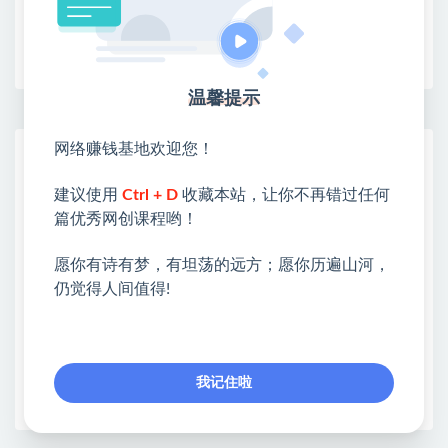
收藏
海报
链接
温馨提示
网络赚钱基地欢迎您！
网赚基地简介
站长微信：无
建议使用
Ctrl + D
收藏本站，让你不再错过任何
篇优秀网创课程哟！
❤本站：本站整合多方资源站，主要面向互联网创业
类&副业类，资源丰富 物超所值。
愿你有诗有梦，有坦荡的远方；愿你历遍山河，
❤能助您：找项目 + 低成本创业 + 减少信息差 + 见识
仍觉得人间值得!
各种项目 + 提升网创认知。
❤本站为众多团队提供了重要价值，也为众多创业者
开启网络之门，广受好评！
❤如果您也依存于互联网，欢迎加入本站会员，将尽
我记住啦
早为您提供丰盛价值。祝您前程似锦！