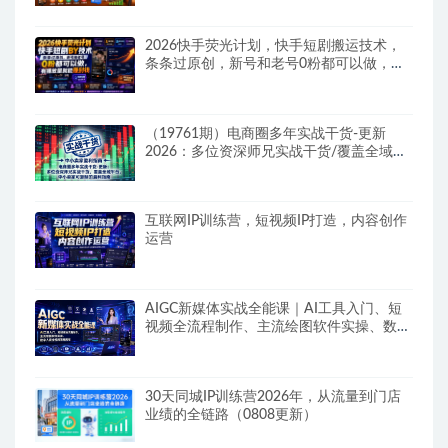
2026快手荧光计划，快手短剧搬运技术，
条条过原创，新号和老号0粉都可以做，有
播放量就能賺到钱
（19761期）电商圈多年实战干货-更新
2026：多位资深师兄实战干货/覆盖全域平
台，中小卖家可复制的盈利指南
互联网IP训练营，短视频IP打造，内容创作
运营
AIGC新媒体实战全能课｜AI工具入门、短
视频全流程制作、主流绘图软件实操、数字
人商业视频落地教程
30天同城IP训练营2026年，从流量到门店
业绩的全链路（0808更新）