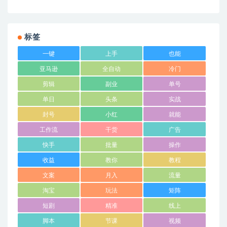
标签
一键
上手
也能
亚马逊
全自动
冷门
剪辑
副业
单号
单日
头条
实战
封号
小红
就能
工作流
干货
广告
快手
批量
操作
收益
教你
教程
文案
月入
流量
淘宝
玩法
矩阵
短剧
精准
线上
脚本
节课
视频