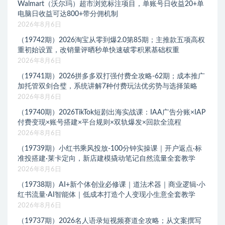
Walmart（沃尔玛）超市浏览标注项目，单账号日收益20+单
电脑日收益可达800+带分佣机制
2026年8月6日
（19742期）2026淘宝从零到爆2.0第85期；主推款五项高权
重初始设置，改销量评晒秒单快速破零积累基础权重
2026年8月6日
（19741期）2026拼多多双打强付费全攻略-62期；成本推广
加托管双剑合璧，系统讲解7种付费玩法优劣势与选择策略
2026年8月6日
（19740期）2026TikTok短剧出海实战课：IAA广告分账×IAP
付费变现×账号搭建×平台规则×双轨爆发×回款全流程
2026年8月6日
（19739期）小红书乘风投放-100分钟实操课｜开户返点·标
准投搭建·莱卡定向，新店建模撬动笔记自然流量全套教学
2026年8月6日
（19738期）AI+新个体创业必修课｜道法术器｜商业逻辑·小
红书流量·AI智能体｜低成本打造个人变现小生意全套教学
2026年8月6日
（19737期）2026名人语录短视频赛道全攻略；从文案撰写