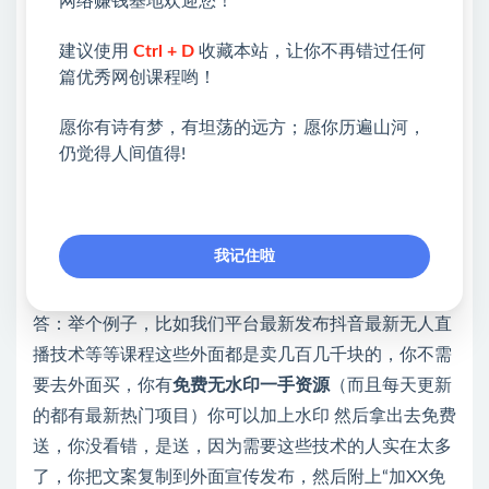
网络赚钱基地欢迎您！
五、关于项目的一些问题解答
建议使用
Ctrl + D
收藏本站，让你不再错过任何
篇优秀网创课程哟！
1、这个项目还能玩嘛？
答：肯定还能玩，10年前我们就开始卖VIP和课程，现
愿你有诗有梦，有坦荡的远方；愿你历遍山河，
在的大环境下，大家更需要学习，更多的人需要在网上
仍觉得人间值得!
找副业做，相比实体店几十万的投资，我们这点投资算
什么呢？而且用户流量积累下来，以后你做任何项目都
有人跟着你。
我记住啦
2、这个项目卖给谁？（怎么引流？）
答：举个例子，比如我们平台最新发布抖音最新无人直
播技术等等课程这些外面都是卖几百几千块的，你不需
要去外面买，你有
免费无水印一手资源
（而且每天更新
的都有最新热门项目）你可以加上水印 然后拿出去免费
送，你没看错，是送，因为需要这些技术的人实在太多
了，你把文案复制到外面宣传发布，然后附上“加XX免