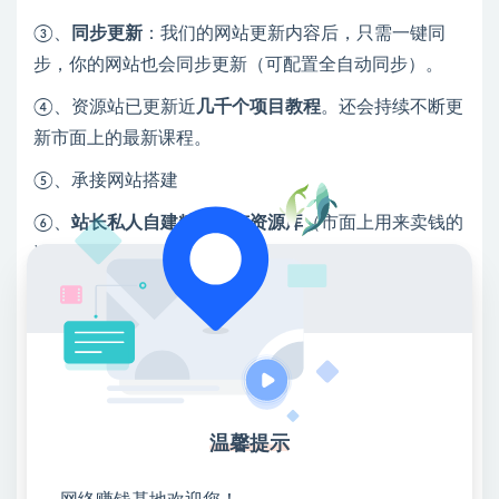
③、
同步更新
：我们的网站更新内容后，只需一键同
步，你的网站也会同步更新（可配置全自动同步）。
④、资源站已更新近
几千个项目教程
。还会持续不断更
新市面上的最新课程。
⑤、承接网站搭建
⑥、
站长私人自建精品稀有资源库
（市面上用来卖钱的
资源），内容包括但不限于整站源码、H5小程序源
码、帝国CMS模板、游戏资源、计算机课程、网赚资源
等等，目前资源已更新将近3万资源，还在持续更新
中！
搭建网站限时特价：
原价：3980元
，限时价2980元
特别提醒：限额前20名，满额立即恢复原价，越早加入
温馨提示
越划算！