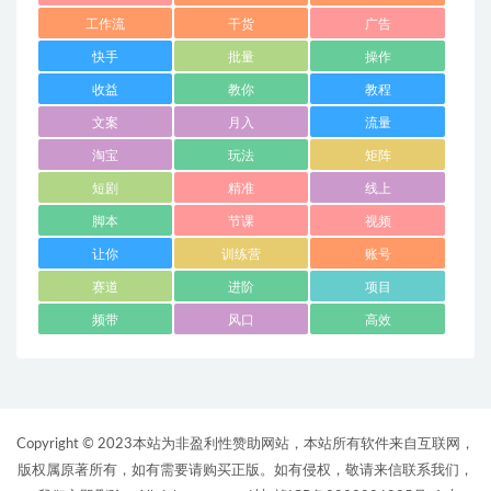
工作流
干货
广告
快手
批量
操作
收益
教你
教程
文案
月入
流量
淘宝
玩法
矩阵
短剧
精准
线上
脚本
节课
视频
让你
训练营
账号
赛道
进阶
项目
频带
风口
高效
Copyright © 2023本站为非盈利性赞助网站，本站所有软件来自互联网，
版权属原著所有，如有需要请购买正版。如有侵权，敬请来信联系我们，