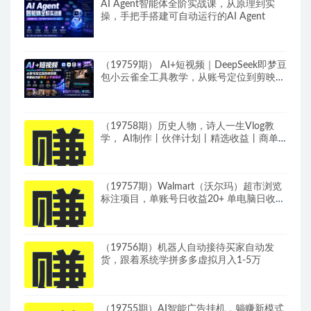
AI Agent智能体全阶实战课，从原理到实
操，手把手搭建可自动运行的AI Agent
（19759期） AI+短视频｜DeepSeek即梦豆
包小云雀全工具教学，从账号定位到剪映剪
辑，零基础也能快速上手做爆款
（19758期）历史人物，诗人一生Vlog教
学， AI制作丨伙伴计划丨精选收益丨商单
收徒 ，新领域红利期，抓紧做
（19757期）Walmart（沃尔玛）超市浏览
标注项目，单账号日收益20+ 单电脑日收益
可达1000+带分佣机制
（19756期）机器人自动接待买家自动发
货，跟着系统学拼多多虚拟月入1-5万
（19755期）AI智能广告挂机，躺赚新模式