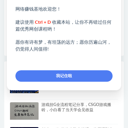
类&副业类，资源丰富 物超所值。
网络赚钱基地欢迎您！
❤能助您：找项目 + 低成本创业 + 减少信息差 + 见识
各种项目 + 提升网创认知。
建议使用
Ctrl + D
收藏本站，让你不再错过任何
❤本站为众多团队提供了重要价值，也为众多创业者
篇优秀网创课程哟！
开启网络之门，广受好评！
❤如果您也依存于互联网，欢迎加入本站会员，将尽
愿你有诗有梦，有坦荡的远方；愿你历遍山河，
早为您提供丰盛价值。祝您前程似锦！
仍觉得人间值得!
热门课程展示
我记住啦
【新模式发布】手机全自动撸金项目，3台
手机一天200+，保姆级教程及全套工具
游戏挂G全流程笔记分享，CSGO游戏搬
砖，小白看了当天学会见收益