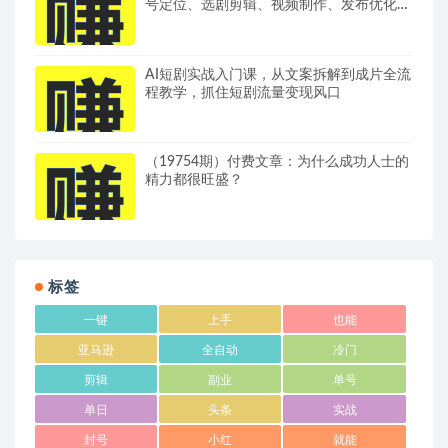
号定位、选剧剪辑、视频制作、发布优化一
站式出单变现课​
AI短剧实战入门课，从文案拆解到成片全流
程教学，抓住短剧流量变现风口
（19754期）付费文章：为什么成功人士的
精力都很旺盛？
标签
一键
上手
也能
亚马逊
全自动
冷门
剪辑
副业
单号
单日
头条
实战
封号
小红
就能