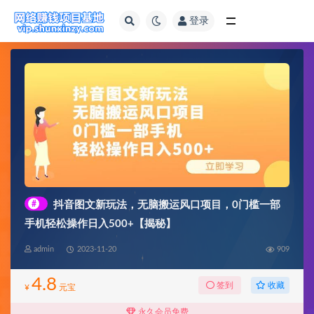
登录
全部
#
抖音图文新玩法，无脑搬运风口项目，0门槛一部
手机轻松操作日入500+【揭秘】
admin
2023-11-20
909
4.8
收藏
签到
¥
元宝
永久会员免费