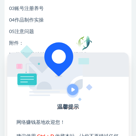
03账号注册养号
04作品制作实操
05注意问题
附件：
MJ软件下载地址，4G MJ关键词总集
wink破解版
自媒体常用工具地址
💖课程资料【免费】领取教程💖
温馨提示
①：点击右上角【
】三个点
②：选择【在浏览器打开】
网络赚钱基地欢迎您！
③：点击右上方【登录】领取