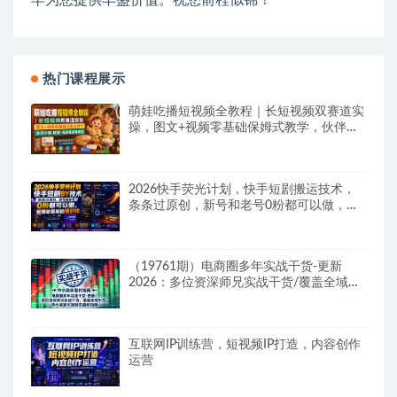
热门课程展示
萌娃吃播短视频全教程｜长短视频双赛道实
操，图文+视频零基础保姆式教学，伙伴计
划-收徒-商单等多种变现方式
2026快手荧光计划，快手短剧搬运技术，
条条过原创，新号和老号0粉都可以做，有
播放量就能賺到钱
（19761期）电商圈多年实战干货-更新
2026：多位资深师兄实战干货/覆盖全域平
台，中小卖家可复制的盈利指南
互联网IP训练营，短视频IP打造，内容创作
运营