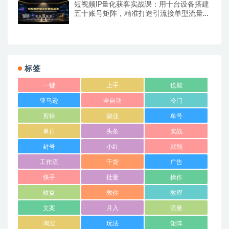
短视频IP量化获客实战课：用十台设备搭建
五十账号矩阵，精准打造引流接单型流量账
号
标签
一键
上手
也能
亚马逊
全自动
冷门
剪辑
副业
单号
单日
头条
实战
封号
小红
就能
工作流
干货
广告
快手
批量
操作
收益
教你
教程
文案
月入
流量
淘宝
玩法
矩阵