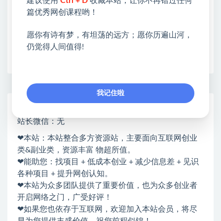
建议使用
Ctrl + D
收藏本站，让你不再错过任何
限时活动：注册新用户赠送VIP
篇优秀网创课程哟！
愿你有诗有梦，有坦荡的远方；愿你历遍山河，
仍觉得人间值得!
收藏
海报
链接
我记住啦
网赚基地简介
站长微信：无
❤本站：本站整合多方资源站，主要面向互联网创业
类&副业类，资源丰富 物超所值。
❤能助您：找项目 + 低成本创业 + 减少信息差 + 见识
各种项目 + 提升网创认知。
❤本站为众多团队提供了重要价值，也为众多创业者
开启网络之门，广受好评！
❤如果您也依存于互联网，欢迎加入本站会员，将尽
早为您提供丰盛价值。祝您前程似锦！