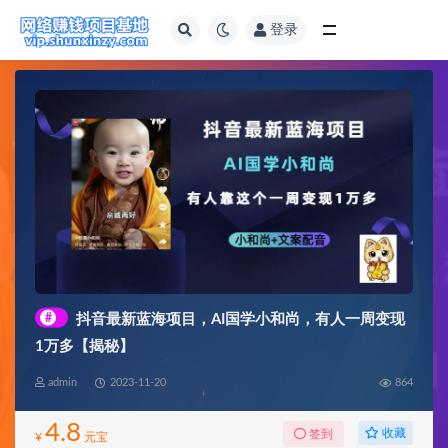
登录
全部
#
抖音最新蓝海项目，AI国学小和尚，有人一周变现
1万多【揭秘】
admin
2023-11-20
864
4.8
收藏
签到
¥
元宝