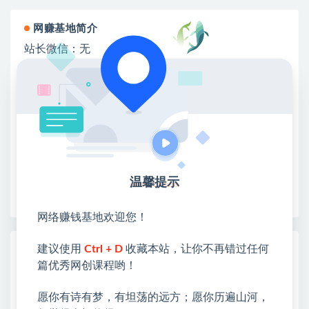
网赚基地简介
站长微信：无
❤本站：本站整合多方资源站，主要面向互联网创业
类&副业类，资源丰富 物超所值。
❤能助您：找项目 + 低成本创业 + 减少信息差 + 见识
各种项目 + 提升网创认知。
❤本站为众多团队提供了重要价值，也为众多创业者
开启网络之门，广受好评！
❤如果您也依存于互联网，欢迎加入本站会员，将尽
温馨提示
早为您提供丰盛价值。祝您前程似锦！
网络赚钱基地欢迎您！
建议使用
Ctrl + D
收藏本站，让你不再错过任何
热门课程展示
篇优秀网创课程哟！
CodeX从0到1实战课，吃透CodeX全功能，
零基础AI开发实战，从部署到高阶项目一键
愿你有诗有梦，有坦荡的远方；愿你历遍山河，
落地