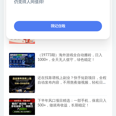
仍觉得人间值得!
抖音90W粉丝博主亲授影视剧解说教学，
选剧选题+文案模板+AI指令+剪辑配音+封
面全流程变现，解锁精选独家收益
我记住啦
全自动番茄挂G玩法，日入300+，全程无需
人工，一台电脑即可开展
（19773期）海外游戏全自动搬砖，日入
1000+，全天无人值守，绿色稳定！
还在找靠谱线上副业？快手短剧项目，全程
自动发布内容，不用熬夜做视频，轻松日入
500+
下半年风口项目精选：一部手机，保底日入
500+，做就有收益，长期稳定！