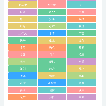
亚马逊
全自动
冷门
剪辑
副业
单号
单日
头条
实战
封号
小红
就能
工作流
干货
广告
快手
批量
操作
收益
教你
教程
文案
月入
流量
淘宝
玩法
矩阵
短剧
精准
线上
脚本
节课
视频
让你
训练营
账号
赛道
进阶
项目
频带
风口
高效