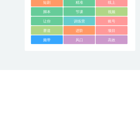
短剧
精准
线上
脚本
节课
视频
让你
训练营
账号
赛道
进阶
项目
频带
风口
高效