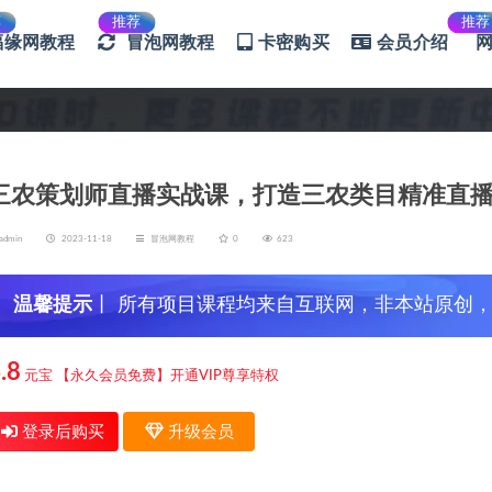
荐
推荐
推荐
福缘网教程
冒泡网教程
卡密购买
会员介绍
三农策划师直播实战课，​打造三农类目精准直播
admin
2023-11-18
冒泡网教程
0
623
温馨提示
丨 所有项目课程均来自互联网，非本站原创
信，谨防上当受骗！
.8
元宝
【永久会员免费】开通VIP尊享特权
登录后购买
升级会员