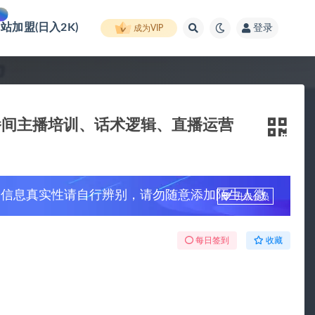
网站加盟(日入2K)
登录
成为VIP
间​主播培训、话术逻辑、直播运营
，信息真实性请自行辨别，请勿随意添加陌生人微
升级会员
每日签到
收藏