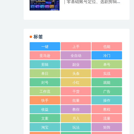
｜零基础账号定位、选剧剪辑、
视频制作、发布优化一站式出单
变现课​
标签
一键
上手
也能
亚马逊
全自动
冷门
剪辑
副业
单号
单日
头条
实战
封号
小红
就能
工作流
干货
广告
快手
批量
操作
收益
教你
教程
文案
月入
流量
淘宝
玩法
矩阵