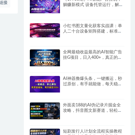
链接
躺赚新模式 设备托管运行，解放
双手持续变现
小红书图文量化获客实战课：单
人二十台设备矩阵搭建，标准化
流程高效批量引流获客
全网最稳收益最高的AI智能广告
挂G项目，日入400+，真正的躺
賺项目
AI神器撸爆头条，一键搬运，秒
过原创，有手就能做，每天稳定
200+
外面卖188的AI伪记录片掘金全
攻略，抖音图文新赛道，轻松涨
粉变现，拿创作者伙伴计划收益
【文档】
短剧发行人计划全流程实操教程