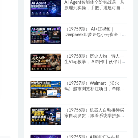
AI Agent智能体全阶实战课，从
原理到实操，手把手搭建可自动
运行的AI Agent
（19759期） AI+短视频｜
DeepSeek即梦豆包小云雀全工具
教学，从账号定位到剪映剪辑，
零基础也能快速上手做爆款
（19758期）历史人物，诗人一
生Vlog教学， AI制作丨伙伴计划
丨精选收益丨商单收徒 ，新领域
红利期，抓紧做
（19757期）Walmart（沃尔
玛）超市浏览标注项目，单账号
日收益20+ 单电脑日收益可达
1000+带分佣机制
（19756期）机器人自动接待买
家自动发货，跟着系统学拼多多
虚拟月入1-5万
（19755期）AI智能广告挂机，