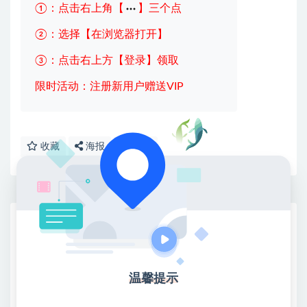
①：点击右上角【
】三个点
②：选择【在浏览器打开】
③：点击右上方【登录】领取
限时活动：注册新用户赠送VIP
收藏
海报
链接
网赚基地简介
站长微信：无
❤本站：本站整合多方资源站，主要面向互联网创业
温馨提示
类&副业类，资源丰富 物超所值。
❤能助您：找项目 + 低成本创业 + 减少信息差 + 见识