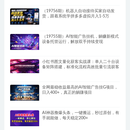
（19756期）机器人自动接待买家自动发
货，跟着系统学拼多多虚拟月入1-5万
（19755期）AI智能广告挂机，躺赚新模式
设备托管运行，解放双手持续变现
小红书图文量化获客实战课：单人二十台设
备矩阵搭建，标准化流程高效批量引流获客
全网最稳收益最高的AI智能广告挂G项目，
日入400+，真正的躺賺项目
AI神器撸爆头条，一键搬运，秒过原创，有
手就能做，每天稳定200+