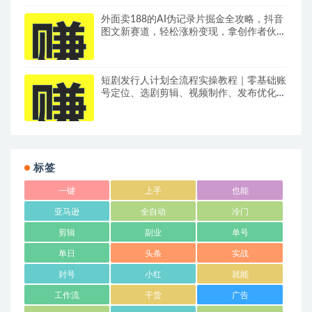
外面卖188的AI伪记录片掘金全攻略，抖音
图文新赛道，轻松涨粉变现，拿创作者伙伴
计划收益【文档】
短剧发行人计划全流程实操教程｜零基础账
号定位、选剧剪辑、视频制作、发布优化一
站式出单变现课​
标签
一键
上手
也能
亚马逊
全自动
冷门
剪辑
副业
单号
单日
头条
实战
封号
小红
就能
工作流
干货
广告