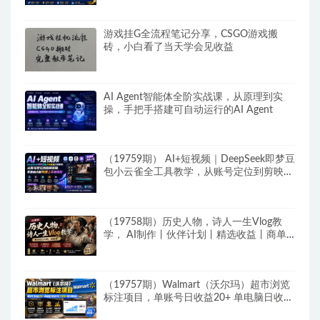
游戏挂G全流程笔记分享，CSGO游戏搬
砖，小白看了当天学会见收益
AI Agent智能体全阶实战课，从原理到实
操，手把手搭建可自动运行的AI Agent
（19759期） AI+短视频｜DeepSeek即梦豆
包小云雀全工具教学，从账号定位到剪映剪
辑，零基础也能快速上手做爆款
（19758期）历史人物，诗人一生Vlog教
学， AI制作丨伙伴计划丨精选收益丨商单
收徒 ，新领域红利期，抓紧做
（19757期）Walmart（沃尔玛）超市浏览
标注项目，单账号日收益20+ 单电脑日收益
可达1000+带分佣机制