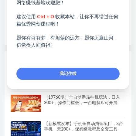
网络赚钱基地欢迎您！
各种项目 + 提升网创认知。
❤本站为众多团队提供了重要价值，也为众多创业者
建议使用
Ctrl + D
收藏本站，让你不再错过任何
开启网络之门，广受好评！
篇优秀网创课程哟！
❤如果您也依存于互联网，欢迎加入本站会员，将尽
早为您提供丰盛价值。祝您前程似锦！
愿你有诗有梦，有坦荡的远方；愿你历遍山河，
仍觉得人间值得!
热门课程展示
AI+PPT设计变现实战训练营，我们派单，
我记住啦
让你的才华直接变现，三大核心模块带你构
建Al设计x派单变现的完整闭环
（19760期）全自动番茄挂机玩法，日入
300+，操作门槛低，一台电脑即可开展
【新模式发布】手机全自动撸金项目，3台
手机一天200+，保姆级教程及全套工具