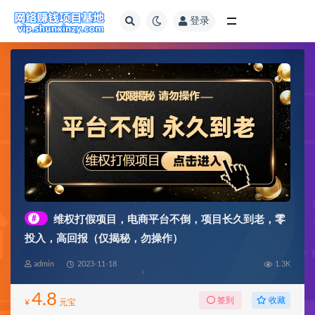
登录
全部
#
维权打假项目，电商平台不倒，项目长久到老，零
投入，高回报（仅揭秘，勿操作）
admin
2023-11-18
1.3K
4.8
收藏
签到
¥
元宝