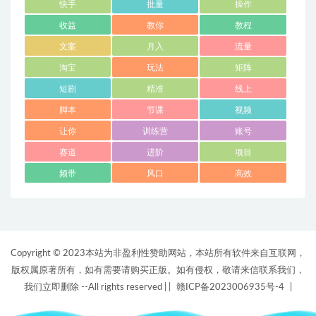
快手
批量
操作
收益
教你
教程
文案
月入
流量
淘宝
玩法
矩阵
短剧
精准
线上
脚本
节课
视频
让你
训练营
账号
赛道
进阶
项目
频带
风口
高效
Copyright © 2023本站为非盈利性赞助网站，本站所有软件来自互联网，
版权属原著所有，如有需要请购买正版。如有侵权，敬请来信联系我们，
我们立即删除 --All rights reserved |
|
赣ICP备2023006935号-4
|