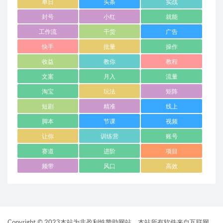
单日
头条
实战
封号
小红
就能
工作流
干货
广告
快手
批量
操作
收益
教你
教程
文案
月入
流量
淘宝
玩法
矩阵
短剧
精准
线上
脚本
节课
视频
让你
训练营
账号
赛道
进阶
项目
频带
风口
高效
Copyright © 2023本站为非盈利性赞助网站，本站所有软件来自互联网，