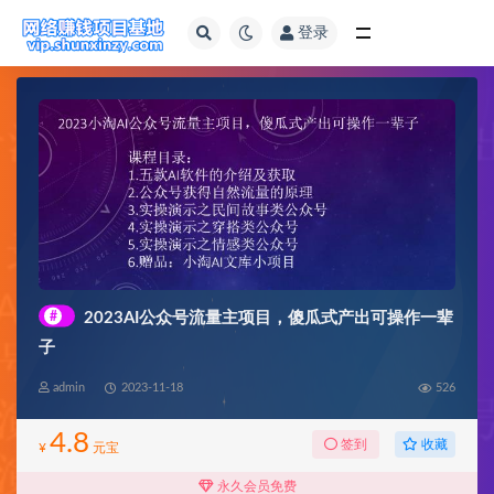
登录
全部
#
2023AI公众号流量主项目，傻瓜式产出可操作一辈
子
admin
2023-11-18
526
4.8
收藏
签到
¥
元宝
永久会员免费