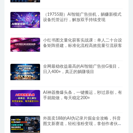
（19755期）AI智能广告挂机，躺赚新模式
设备托管运行，解放双手持续变现
小红书图文量化获客实战课：单人二十台设
备矩阵搭建，标准化流程高效批量引流获客
全网最稳收益最高的AI智能广告挂G项目，
日入400+，真正的躺賺项目
AI神器撸爆头条，一键搬运，秒过原创，有
手就能做，每天稳定200+
外面卖188的AI伪记录片掘金全攻略，抖音
图文新赛道，轻松涨粉变现，拿创作者伙伴
计划收益【文档】