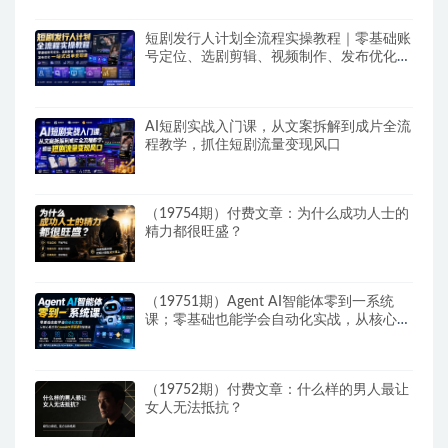
短剧发行人计划全流程实操教程｜零基础账
号定位、选剧剪辑、视频制作、发布优化一
站式出单变现课​
AI短剧实战入门课，从文案拆解到成片全流
程教学，抓住短剧流量变现风口
（19754期）付费文章：为什么成功人士的
精力都很旺盛？
（19751期）Agent AI智能体零到一系统
课；零基础也能学会自动化实战，从核心概
念到Coze工作流搭建完整覆盖
（19752期）付费文章：什么样的男人最让
女人无法抵抗？