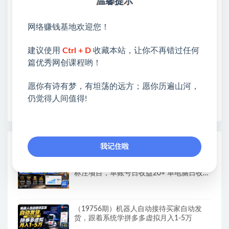
温馨提示
❤本站：本站整合多方资源站，主要面向互联网创业
类&副业类，资源丰富 物超所值。
网络赚钱基地欢迎您！
❤能助您：找项目 + 低成本创业 + 减少信息差 + 见识
建议使用
Ctrl + D
收藏本站，让你不再错过任何
各种项目 + 提升网创认知。
篇优秀网创课程哟！
❤本站为众多团队提供了重要价值，也为众多创业者
开启网络之门，广受好评！
愿你有诗有梦，有坦荡的远方；愿你历遍山河，
❤如果您也依存于互联网，欢迎加入本站会员，将尽
仍觉得人间值得!
早为您提供丰盛价值。祝您前程似锦！
热门课程展示
我记住啦
（19757期）Walmart（沃尔玛）超市浏览
标注项目，单账号日收益20+ 单电脑日收益
可达1000+带分佣机制
（19756期）机器人自动接待买家自动发
货，跟着系统学拼多多虚拟月入1-5万