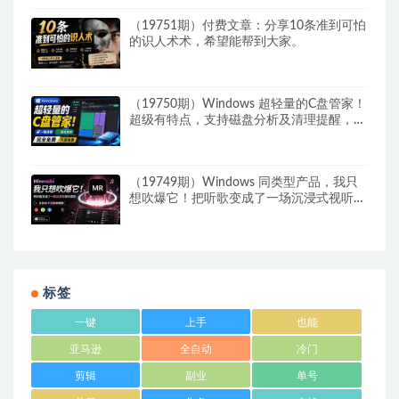
（19751期）付费文章：分享10条准到可怕
的识人术术，希望能帮到大家。
（19750期）Windows 超轻量的C盘管家！
超级有特点，支持磁盘分析及清理提醒，
2M大小体积，完全免费 C盘管家
（19749期）Windows 同类型产品，我只
想吹爆它！把听歌变成了一场沉浸式视听现
场，支持多平台歌单播放 Mineradio
标签
一键
上手
也能
亚马逊
全自动
冷门
剪辑
副业
单号