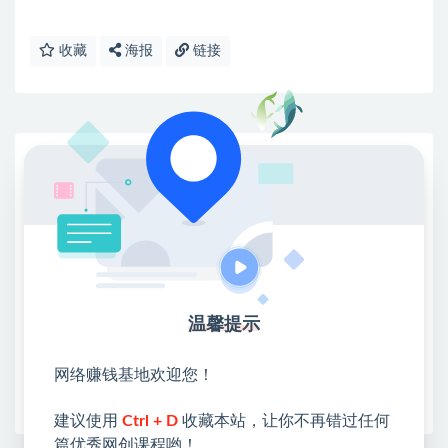
收藏
海报
链接
网赚基地简介
站长微信：无
❤本站：本站整合多方资源站，主要面向互联网创业
类&副业类，资源丰富 物超所值。
❤能助您：找项目 + 低成本创业 + 减少信息差 + 见识
各种项目 + 提升网创认知。
❤本站为众多团队提供了重要价值，也为众多创业者
温馨提示
开启网络之门，广受好评！
❤如果您也依存于互联网，欢迎加入本站会员，将尽
网络赚钱基地欢迎您！
早为您提供丰盛价值。祝您前程似锦！
建议使用
Ctrl + D
收藏本站，让你不再错过任何
篇优秀网创课程哟！