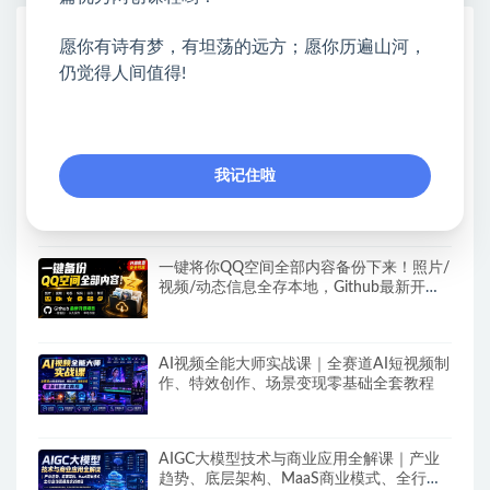
热门课程展示
愿你有诗有梦，有坦荡的远方；愿你历遍山河，
仍觉得人间值得!
抖音小店运营课程，不动销起店、图文带货
技术、截流等，三频共振轻松玩转抖店(更
新26年08月)
小红书卖艺术疗愈活动方案，323天到手
我记住啦
12w+，有需求就有市场
一键将你QQ空间全部内容备份下来！照片/
视频/动态信息全存本地，Github最新开源
项目QzoneArchive
AI视频全能大师实战课｜全赛道AI短视频制
作、特效创作、场景变现零基础全套教程
AIGC大模型技术与商业应用全解课｜产业
趋势、底层架构、MaaS商业模式、全行业