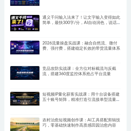
场景落地实战教程
通义千问输入法来了！让文字输入变得如此
简单，最快300字/分，AI自动润色，说话秒
变工整文字
2026流量操盘实战课：融合自然流、微付
费、强付费，搭建稳定长效的带货流量体系
竞品攻防实战课：全方位对标截流与反截
流，搭建360度监控体系抢占平台流量
短视频IP量化获客实战课：用十台设备搭建
五十账号矩阵，精准打造引流接单型流量账
号
农村治愈短视频创作课：AI工具搭配剪辑技
巧，零基础快速制作高质感田园治愈内容