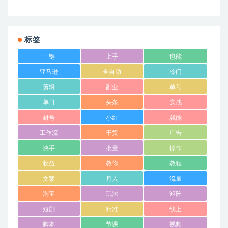
标签
一键
上手
也能
亚马逊
全自动
冷门
剪辑
副业
单号
单日
头条
实战
封号
小红
就能
工作流
干货
广告
快手
批量
操作
收益
教你
教程
文案
月入
流量
淘宝
玩法
矩阵
短剧
精准
线上
脚本
节课
视频