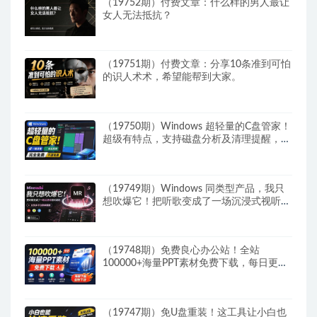
（19752期）付费文章：什么样的男人最让
女人无法抵抗？
（19751期）付费文章：分享10条准到可怕
的识人术术，希望能帮到大家。
（19750期）Windows 超轻量的C盘管家！
超级有特点，支持磁盘分析及清理提醒，
2M大小体积，完全免费 C盘管家
（19749期）Windows 同类型产品，我只
想吹爆它！把听歌变成了一场沉浸式视听现
场，支持多平台歌单播放 Mineradio
（19748期）免费良心办公站！全站
100000+海量PPT素材免费下载，每日更
新，分类清晰，免注册登录下载 爱PPT网
（19747期）免U盘重装！这工具让小白也