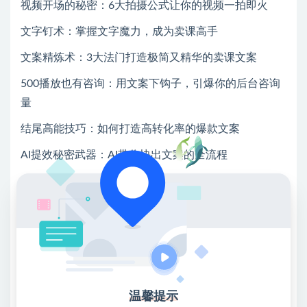
视频开场的秘密：6大拍摄公式让你的视频一拍即火
文字钉术：掌握文字魔力，成为卖课高手
文案精炼术：3大法门打造极简又精华的卖课文案
500播放也有咨询：用文案下钩子，引爆你的后台咨询
量
结尾高能技巧：如何打造高转化率的爆款文案
AI提效秘密武器：AI带你快出文案的全流程
挂车文案如何写：让你的短视频文案自动卖课
利用Al智能优化，让你的视频在搜索中独占鳌头
超级工具Al+神秘神器，打造你的爆款选题库
小白博主进阶课：如何提升你的表现力与影响力
小某书文案方法论：让你的内容在小某书上走红
温馨提示