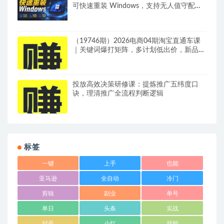
可快速重装 Windows，支持无人值守配
置，数据无忧 CmzPrep_Rev2
（19746期）2026电商04期淘宝直通车课
｜关键词爆打矩阵，多计划低出价，新品爆
款差异化投放实操教学
投放高效决策研修课：提炼推广五纬度口
诀，理清推广全流程判断逻辑
标签
一键
上手
也能
亚马逊
全自动
冷门
剪辑
副业
单号
单日
头条
实战
封号
小红
就能