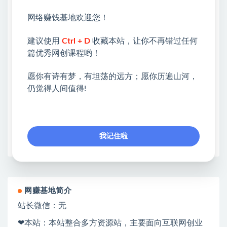
💖课程资料【免费】领取教程💖
网络赚钱基地欢迎您！
①：点击右上角【
】三个点
建议使用
Ctrl + D
收藏本站，让你不再错过任何
②：选择【在浏览器打开】
篇优秀网创课程哟！
③：点击右上方【登录】领取
愿你有诗有梦，有坦荡的远方；愿你历遍山河，
仍觉得人间值得!
限时活动：注册新用户赠送VIP
收藏
海报
链接
我记住啦
网赚基地简介
站长微信：无
❤本站：本站整合多方资源站，主要面向互联网创业