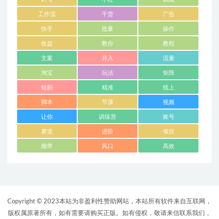
工作流
干货
广告
快手
批量
操作
收益
教你
教程
文案
月入
流量
淘宝
玩法
矩阵
短剧
精准
线上
脚本
节课
视频
让你
训练营
账号
赛道
进阶
项目
频带
风口
高效
Copyright © 2023本站为非盈利性赞助网站，本站所有软件来自互联网，
版权属原著所有，如有需要请购买正版。如有侵权，敬请来信联系我们，