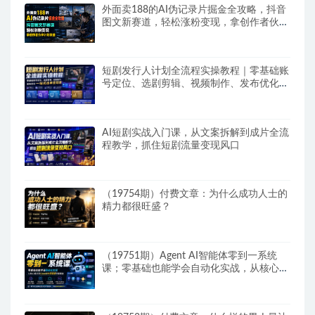
外面卖188的AI伪记录片掘金全攻略，抖音
图文新赛道，轻松涨粉变现，拿创作者伙伴
计划收益【文档】
短剧发行人计划全流程实操教程｜零基础账
号定位、选剧剪辑、视频制作、发布优化一
站式出单变现课​
AI短剧实战入门课，从文案拆解到成片全流
程教学，抓住短剧流量变现风口
（19754期）付费文章：为什么成功人士的
精力都很旺盛？
（19751期）Agent AI智能体零到一系统
课；零基础也能学会自动化实战，从核心概
念到Coze工作流搭建完整覆盖