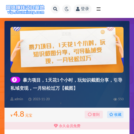
登录
全部
#
暴力项目，1天花1个小时，玩知识截图分享，引导
私域变现，一月轻松过万【截图】
admin
2023-11-20
550
4.8
收藏
签到
¥
元宝
永久会员免费