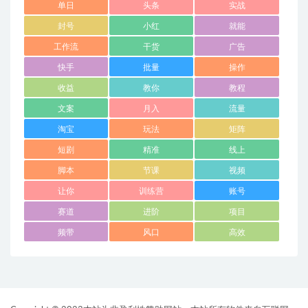
单日
头条
实战
封号
小红
就能
工作流
干货
广告
快手
批量
操作
收益
教你
教程
文案
月入
流量
淘宝
玩法
矩阵
短剧
精准
线上
脚本
节课
视频
让你
训练营
账号
赛道
进阶
项目
频带
风口
高效