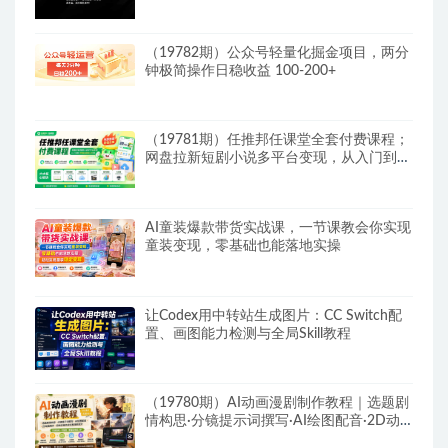
（19782期）公众号轻量化掘金项目，两分
钟极简操作日稳收益 100-200+
（19781期）任推邦任课堂全套付费课程；
网盘拉新短剧小说多平台变现，从入门到高
阶零基础也能轻松上手实操
AI童装爆款带货实战课，一节课教会你实现
童装变现，零基础也能落地实操
让Codex用中转站生成图片：CC Switch配
置、画图能力检测与全局Skill教程
（19780期）AI动画漫剧制作教程｜选题剧
情构思·分镜提示词撰写·AI绘图配音·2D动
画制作·剪映实操完成完整漫剧成片