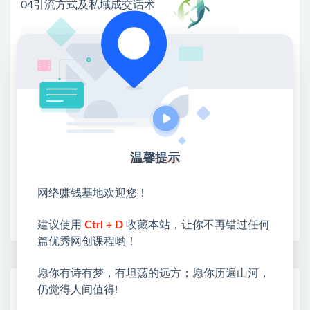
04引流方式及私域成交话术
💖课程资料【免费】领取教程💖
①：点击右上角【
】三个点
②：选择【在浏览器打开】
③：点击右上方【登录】领取
限时活动：注册新用户赠送VIP
温馨提示
网络赚钱基地欢迎您！
收藏
海报
链接
建议使用
Ctrl + D
收藏本站，让你不再错过任何
篇优秀网创课程哟！
愿你有诗有梦，有坦荡的远方；愿你历遍山河，
网赚基地简介
仍觉得人间值得!
站长微信：无