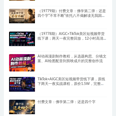
（19779期）付费文章：佛学第二弹：还是
四个字“不常不断”依托八不偈解读无我因果
连续之理
（19778期）AIGC×TikTok美区短视频带货
线下课；两天一夜完整回放，12小时高清视
频收录头部操盘手全流程教学
AI动画漫剧制作教程，从选题构思、分镜文
案、AI绘图配音到剪映成片的完整创作流
TikTok×AIGC美区短视频带货线下课，原线
下两天一夜实战课程，原价1.5W，完整收
录12小时高清授课视频
付费文章：佛学第二弹：还是四个字