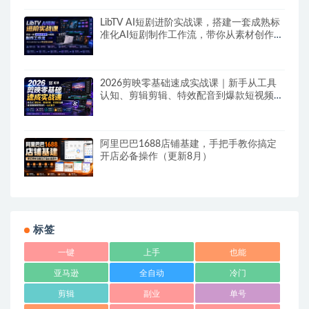
LibTV AI短剧进阶实战课，搭建一套成熟标
准化AI短剧制作工作流，带你从素材创作走
向专业镜头叙事
2026剪映零基础速成实战课｜新手从工具
认知、剪辑剪辑、特效配音到爆款短视频完
整制作一站式教学
阿里巴巴1688店铺基建，手把手教你搞定
开店必备操作（更新8月）
标签
一键
上手
也能
亚马逊
全自动
冷门
剪辑
副业
单号