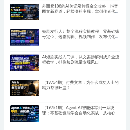
外面卖188的AI伪记录片掘金全攻略，抖音
图文新赛道，轻松涨粉变现，拿创作者伙伴
计划收益【文档】
短剧发行人计划全流程实操教程｜零基础账
号定位、选剧剪辑、视频制作、发布优化一
站式出单变现课​
AI短剧实战入门课，从文案拆解到成片全流
程教学，抓住短剧流量变现风口
（19754期）付费文章：为什么成功人士的
精力都很旺盛？
（19751期）Agent AI智能体零到一系统
课；零基础也能学会自动化实战，从核心概
念到Coze工作流搭建完整覆盖