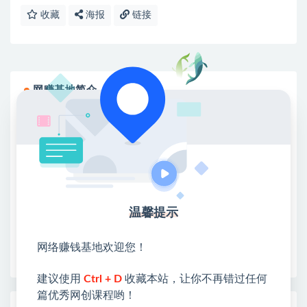
收藏
海报
链接
网赚基地简介
站长微信：无
❤本站：本站整合多方资源站，主要面向互联网创业
类&副业类，资源丰富 物超所值。
❤能助您：找项目 + 低成本创业 + 减少信息差 + 见识
各种项目 + 提升网创认知。
❤本站为众多团队提供了重要价值，也为众多创业者
温馨提示
开启网络之门，广受好评！
❤如果您也依存于互联网，欢迎加入本站会员，将尽
网络赚钱基地欢迎您！
早为您提供丰盛价值。祝您前程似锦！
建议使用
Ctrl + D
收藏本站，让你不再错过任何
篇优秀网创课程哟！