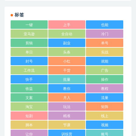
标签
一键
上手
也能
亚马逊
全自动
冷门
剪辑
副业
单号
单日
头条
实战
封号
小红
就能
工作流
干货
广告
快手
批量
操作
收益
教你
教程
文案
月入
流量
淘宝
玩法
矩阵
短剧
精准
线上
脚本
节课
视频
让你
训练营
账号