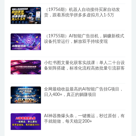
（19756期）机器人自动接待买家自动发
货，跟着系统学拼多多虚拟月入1-5万
（19755期）AI智能广告挂机，躺赚新模式
设备托管运行，解放双手持续变现
小红书图文量化获客实战课：单人二十台设
备矩阵搭建，标准化流程高效批量引流获客
全网最稳收益最高的AI智能广告挂G项目，
日入400+，真正的躺賺项目
AI神器撸爆头条，一键搬运，秒过原创，有
手就能做，每天稳定200+