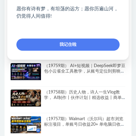
热门课程展示
愿你有诗有梦，有坦荡的远方；愿你历遍山河，
游戏挂G全流程笔记分享，CSGO游戏搬
仍觉得人间值得!
砖，小白看了当天学会见收益
AI Agent智能体全阶实战课，从原理到实
我记住啦
操，手把手搭建可自动运行的AI Agent
（19759期） AI+短视频｜DeepSeek即梦豆
包小云雀全工具教学，从账号定位到剪映剪
辑，零基础也能快速上手做爆款
（19758期）历史人物，诗人一生Vlog教
学， AI制作丨伙伴计划丨精选收益丨商单
收徒 ，新领域红利期，抓紧做
（19757期）Walmart（沃尔玛）超市浏览
标注项目，单账号日收益20+ 单电脑日收益
可达1000+带分佣机制