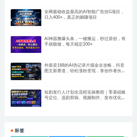
全网最稳收益最高的AI智能广告挂G项目，
日入400+，真正的躺賺项目
AI神器撸爆头条，一键搬运，秒过原创，有
手就能做，每天稳定200+
外面卖188的AI伪记录片掘金全攻略，抖音
图文新赛道，轻松涨粉变现，拿创作者伙伴
计划收益【文档】
短剧发行人计划全流程实操教程｜零基础账
号定位、选剧剪辑、视频制作、发布优化一
站式出单变现课​
标签