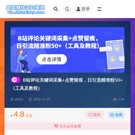
登录
全部
#
B站评论关键词采集+点赞留痕，日引流精准粉50+
（工具及教程）
admin
2023-11-20
1.6K
4.8
收藏
签到
¥
元宝
永久会员免费