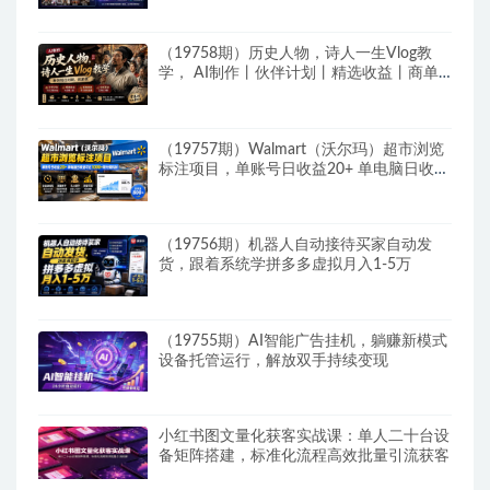
（19758期）历史人物，诗人一生Vlog教
学， AI制作丨伙伴计划丨精选收益丨商单
收徒 ，新领域红利期，抓紧做
（19757期）Walmart（沃尔玛）超市浏览
标注项目，单账号日收益20+ 单电脑日收益
可达1000+带分佣机制
（19756期）机器人自动接待买家自动发
货，跟着系统学拼多多虚拟月入1-5万
（19755期）AI智能广告挂机，躺赚新模式
设备托管运行，解放双手持续变现
小红书图文量化获客实战课：单人二十台设
备矩阵搭建，标准化流程高效批量引流获客