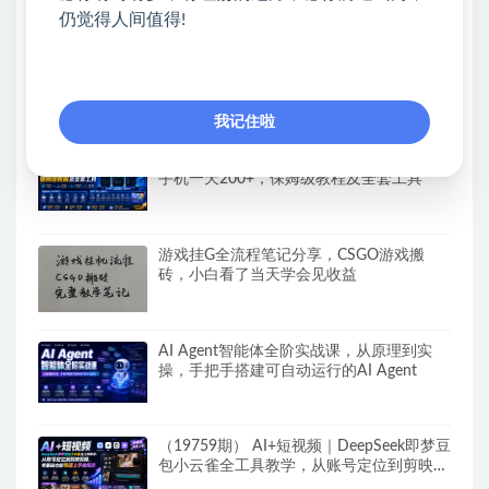
建Al设计x派单变现的完整闭环
仍觉得人间值得!
（19760期）全自动番茄挂机玩法，日入
300+，操作门槛低，一台电脑即可开展
我记住啦
【新模式发布】手机全自动撸金项目，3台
手机一天200+，保姆级教程及全套工具
游戏挂G全流程笔记分享，CSGO游戏搬
砖，小白看了当天学会见收益
AI Agent智能体全阶实战课，从原理到实
操，手把手搭建可自动运行的AI Agent
（19759期） AI+短视频｜DeepSeek即梦豆
包小云雀全工具教学，从账号定位到剪映剪
辑，零基础也能快速上手做爆款