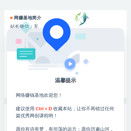
网赚基地简介
站长微信：无
❤本站：本站整合多方资源站，主要面向互联网创业
类&副业类，资源丰富 物超所值。
❤能助您：找项目 + 低成本创业 + 减少信息差 + 见识
各种项目 + 提升网创认知。
❤本站为众多团队提供了重要价值，也为众多创业者
开启网络之门，广受好评！
❤如果您也依存于互联网，欢迎加入本站会员，将尽
温馨提示
早为您提供丰盛价值。祝您前程似锦！
网络赚钱基地欢迎您！
建议使用
Ctrl + D
收藏本站，让你不再错过任何
热门课程展示
篇优秀网创课程哟！
AI+PPT设计变现实战训练营，我们派单，
让你的才华直接变现，三大核心模块带你构
愿你有诗有梦，有坦荡的远方；愿你历遍山河，