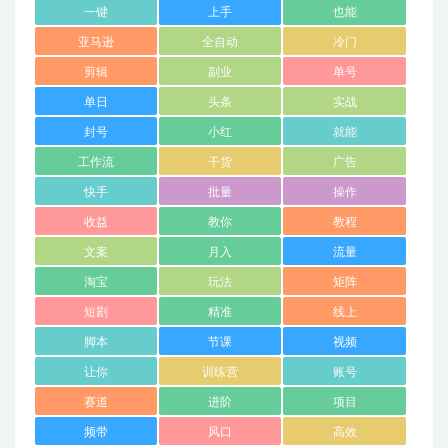
一键
上手
也能
亚马逊
全自动
冷门
剪辑
副业
单号
单日
头条
实战
封号
小红
就能
工作流
干货
广告
快手
批量
操作
收益
教你
教程
文案
月入
流量
淘宝
玩法
矩阵
短剧
精准
线上
脚本
节课
视频
让你
训练营
账号
赛道
进阶
项目
频带
风口
高效