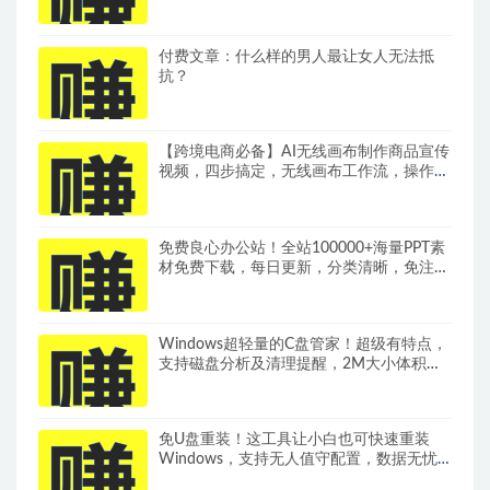
付费文章：什么样的男人最让女人无法抵
抗？
【跨境电商必备】AI无线画布制作商品宣传
视频，四步搞定，无线画布工作流，操作简
单好上手
免费良心办公站！全站100000+海量PPT素
材免费下载，每日更新，分类清晰，免注册
登录下载爱PPT网
Windows超轻量的C盘管家！超级有特点，
支持磁盘分析及清理提醒，2M大小体积，
完全免费C盘管家
免U盘重装！这工具让小白也可快速重装
Windows，支持无人值守配置，数据无忧
CmzPrep_Rev2