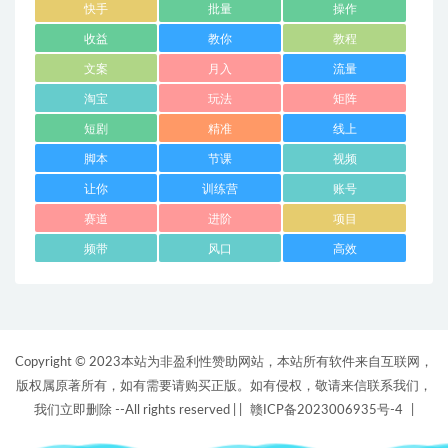
快手
批量
操作
收益
教你
教程
文案
月入
流量
淘宝
玩法
矩阵
短剧
精准
线上
脚本
节课
视频
让你
训练营
账号
赛道
进阶
项目
频带
风口
高效
Copyright © 2023本站为非盈利性赞助网站，本站所有软件来自互联网，
版权属原著所有，如有需要请购买正版。如有侵权，敬请来信联系我们，
我们立即删除 --All rights reserved |
|
赣ICP备2023006935号-4
|