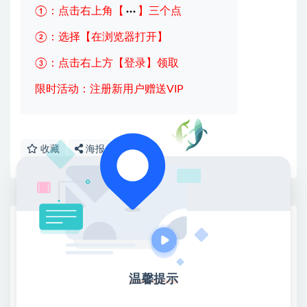
①：点击右上角【
】三个点
②：选择【在浏览器打开】
③：点击右上方【登录】领取
限时活动：注册新用户赠送VIP
收藏
海报
链接
网赚基地简介
站长微信：无
❤本站：本站整合多方资源站，主要面向互联网创业
温馨提示
类&副业类，资源丰富 物超所值。
❤能助您：找项目 + 低成本创业 + 减少信息差 + 见识