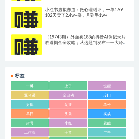
小红书虚拟赛道：做心理测评，一单1.99，
102天卖了2.4w+份，月到手1w+
（19743期）外面卖188的抖音AI伪记录片
赛道掘金全攻略；从选题到发布十一大环节
拆解，零基础也能做出高流量真实感内容
标签
一键
上手
也能
亚马逊
全自动
冷门
剪辑
副业
单号
单日
头条
实战
封号
小红
就能
工作流
干货
广告