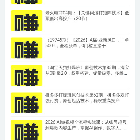
老火电商04期：【关键词爆打矩阵技术】低
预低出高投产（20节）
（19745期）【2026】AI副业新风口，一单
500+，全程派单，0门槛直接干
《淘宝天猫打爆班》原创技术第85期，淘宝
从0到爆2.0，权重搭建、销量破零、多维组
合玩法、全周期起量投产实操教程
拼多多打爆班原创技术第62期，拼多多双打
强付费，原创起店技术，稳权重高投产
2026 AI短视频全流程实战课：从账号起号
到爆款内容生产，掌握AI创作、数字人、带
货变现全链路玩法