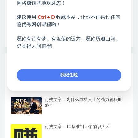
网络赚钱基地欢迎您！
各种项目 + 提升网创认知。
❤本站为众多团队提供了重要价值，也为众多创业者
建议使用
Ctrl + D
收藏本站，让你不再错过任何
开启网络之门，广受好评！
篇优秀网创课程哟！
❤如果您也依存于互联网，欢迎加入本站会员，将尽
早为您提供丰盛价值。祝您前程似锦！
愿你有诗有梦，有坦荡的远方；愿你历遍山河，
仍觉得人间值得!
热门课程展示
AI副业一单8张+，免费接单渠道，小白照做
我记住啦
月入2W
付费文章：为什么成功人士的精力都很旺
盛？
付费文章：10条准到可怕的识人术