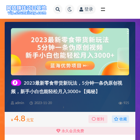
登录
全部
#
2023最新零食带货新玩法，5分钟一条伪原创视
频，新手小白也能轻松月入3000+【揭秘】
admin
2023-11-20
925
4.8
收藏
签到
¥
元宝
永久会员免费