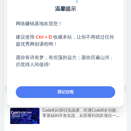
网赚基地简介
温馨提示
站长微信：无
网络赚钱基地欢迎您！
❤本站：本站整合多方资源站，主要面向互联网创业
类&副业类，资源丰富 物超所值。
建议使用
Ctrl + D
收藏本站，让你不再错过任何
❤能助您：找项目 + 低成本创业 + 减少信息差 + 见识
篇优秀网创课程哟！
各种项目 + 提升网创认知。
❤本站为众多团队提供了重要价值，也为众多创业者
愿你有诗有梦，有坦荡的远方；愿你历遍山河，
开启网络之门，广受好评！
仍觉得人间值得!
❤如果您也依存于互联网，欢迎加入本站会员，将尽
早为您提供丰盛价值。祝您前程似锦！
我记住啦
热门课程展示
CodeX从0到1实战课，吃透CodeX全功能，
零基础AI开发实战，从部署到高阶项目一键
落地