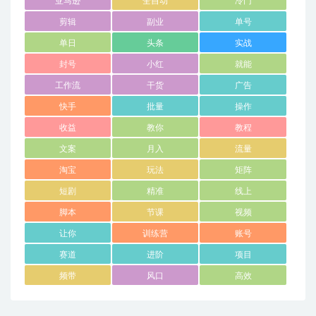
亚马逊
全自动
冷门
剪辑
副业
单号
单日
头条
实战
封号
小红
就能
工作流
干货
广告
快手
批量
操作
收益
教你
教程
文案
月入
流量
淘宝
玩法
矩阵
短剧
精准
线上
脚本
节课
视频
让你
训练营
账号
赛道
进阶
项目
频带
风口
高效