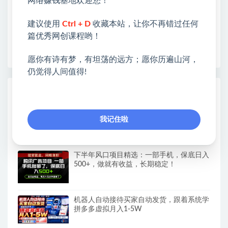
网络赚钱基地欢迎您！
❤本站为众多团队提供了重要价值，也为众多创业者
开启网络之门，广受好评！
建议使用
Ctrl + D
收藏本站，让你不再错过任何
❤如果您也依存于互联网，欢迎加入本站会员，将尽
篇优秀网创课程哟！
早为您提供丰盛价值。祝您前程似锦！
愿你有诗有梦，有坦荡的远方；愿你历遍山河，
仍觉得人间值得!
热门课程展示
还在找靠谱线上副业？快手短剧项目，全程
我记住啦
自动发布内容，不用熬夜做视频，轻松日入
500+
下半年风口项目精选：一部手机，保底日入
500+，做就有收益，长期稳定！
机器人自动接待买家自动发货，跟着系统学
拼多多虚拟月入1-5W