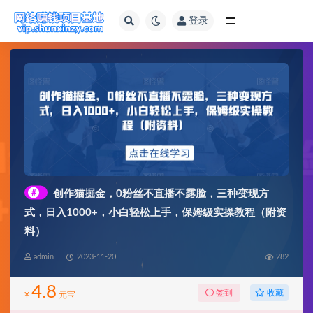
登录
全部
#
创作猫掘金，0粉丝不直播不露脸，三种变现方
式，日入1000+，小白轻松上手，保姆级实操教程（附资
料）
admin
2023-11-20
282
4.8
收藏
签到
¥
元宝