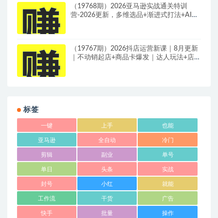
（19768期）2026亚马逊实战通关特训
营-2026更新，多维选品+渐进式打法+AI应
用，从0到1打造盈利店铺
（19767期）2026抖店运营新课｜8月更新
｜不动销起店+商品卡爆发｜达人玩法+店群
批量复制｜轻松玩转抖音小店全域流量
标签
一键
上手
也能
亚马逊
全自动
冷门
剪辑
副业
单号
单日
头条
实战
封号
小红
就能
工作流
干货
广告
快手
批量
操作