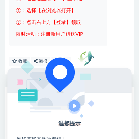
②：选择【在浏览器打开】
③：点击右上方【登录】领取
限时活动：注册新用户赠送VIP
收藏
海报
链接
网赚基地简介
站长微信：无
❤本站：本站整合多方资源站，主要面向互联网创业
类&副业类，资源丰富 物超所值。
温馨提示
❤能助您：找项目 + 低成本创业 + 减少信息差 + 见识
各种项目 + 提升网创认知。