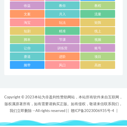
收益
教你
教程
文案
月入
流量
淘宝
玩法
矩阵
短剧
精准
线上
脚本
节课
视频
让你
训练营
账号
赛道
进阶
项目
频带
风口
高效
Copyright © 2023本站为非盈利性赞助网站，本站所有软件来自互联网，
版权属原著所有，如有需要请购买正版。如有侵权，敬请来信联系我们，
我们立即删除 --All rights reserved |
|
赣ICP备2023006935号-4
|