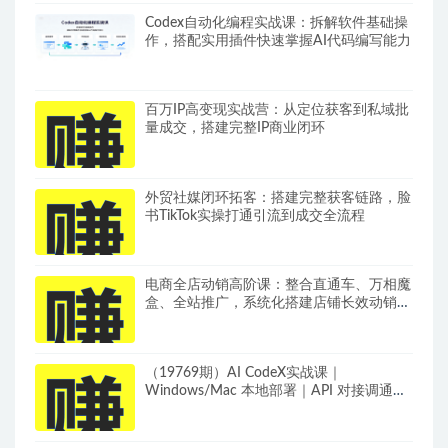
Codex自动化编程实战课：拆解软件基础操
作，搭配实用插件快速掌握AI代码编写能力
百万IP高变现实战营：从定位获客到私域批
量成交，搭建完整IP商业闭环
外贸社媒闭环拓客：搭建完整获客链路，脸
书TikTok实操打通引流到成交全流程
电商全店动销高阶课：整合直通车、万相魔
盒、全站推广，系统化搭建店铺长效动销方
案
（19769期）AI CodeX实战课｜
Windows/Mac 本地部署｜API 对接调通｜
Skill 自制｜漫剧剪辑｜网站 VR 项目｜AI项
目落地全教程