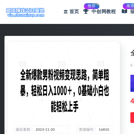
推荐
推
首页
中创网教程
全部
4
最近更新
2023-11-20
资源编号
16810