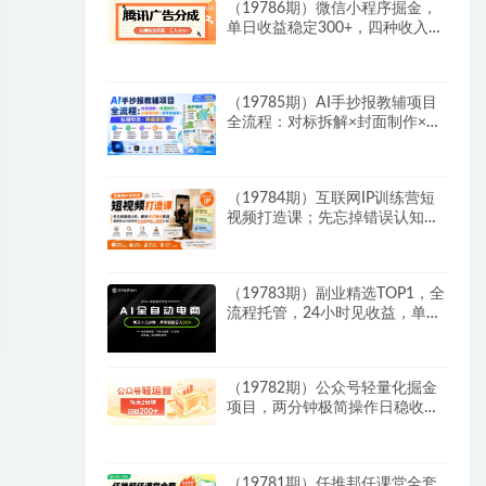
（19786期）微信小程序掘金，
单日收益稳定300+，四种收入来
源，真正的靠谱可落地项目
（19785期）AI手抄报教辅项目
全流程：对标拆解×封面制作×AI
原创内容×多平台发布×私域引流
×网盘变现
（19784期）互联网IP训练营短
视频打造课；先忘掉错误认知，
解析百亿曝光真相，重新树立内
容创作方向感与收入模型认知
（19783期）副业精选TOP1，全
流程托管，24小时见收益，单号
轻松日入500+
（19782期）公众号轻量化掘金
项目，两分钟极简操作日稳收益
100-200+
（19781期）任推邦任课堂全套