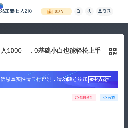
网站加盟(日入2K)
登录
成为VIP
1000＋，0基础小白也能轻松上手
，信息真实性请自行辨别，请勿随意添加陌生人微
升级会员
每日签到
收藏