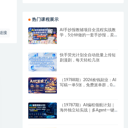
热门课程展示
AI手抄报教辅项目全流程实战教
链接
学，5分钟做的一套手抄报，卖
了2000多份，操作简单，月入
1W+
快手荧光计划全自动批量上传短
剧漫剧，每天轻松几张
（19788期）2026捡钱副业：AI
写稿一单5张，免费派单群，0门
槛直接干
（19787期）AI编程领航计划｜
海外独立站实战｜多Agent一键
建站｜站点开发测试｜冷启动引
流｜数据复盘｜出海变现完整教
程