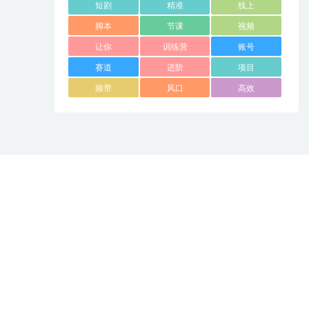
短剧
精准
线上
脚本
节课
视频
让你
训练营
账号
赛道
进阶
项目
频带
风口
高效