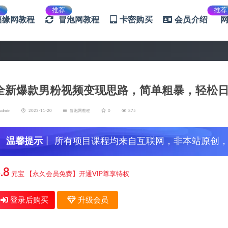
荐
推荐
推荐
福缘网教程
冒泡网教程
卡密购买
会员介绍
全新爆款男粉视频变现思路，简单粗暴，轻松日入
admin
2023-11-20
冒泡网教程
0
875
温馨提示
丨 所有项目课程均来自互联网，非本站原创
信，谨防上当受骗！
.8
元宝
【永久会员免费】开通VIP尊享特权
登录后购买
升级会员