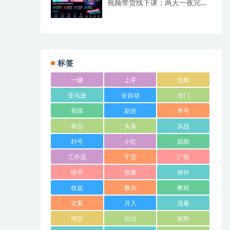
视频带货线下课；两天一夜完整
回放，12小时高清视频收录头部
操盘手全流程教学
标签
一键
上手
也能
亚马逊
全自动
冷门
剪辑
副业
单号
单日
头条
实战
封号
小红
就能
工作流
干货
广告
快手
批量
操作
收益
教你
教程
文案
月入
流量
淘宝
玩法
矩阵