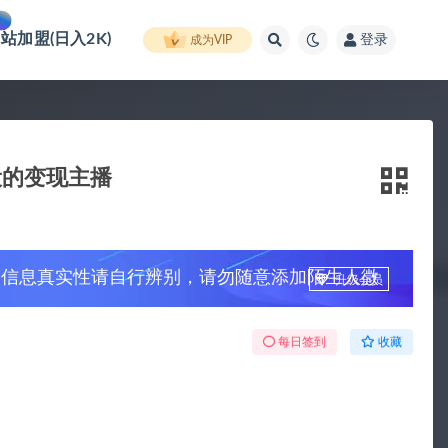
网站加盟(日入2K)
登录
成为VIP
设的变现主播
，信息真实性请自行辨别，请勿随意添加陌生人微
升级会员
每日签到
收藏