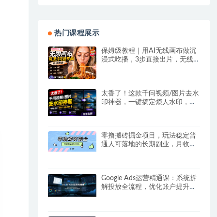
热门课程展示
保姆级教程｜用AI无线画布做沉
浸式吃播，3步直接出片，无线
画布工作流，操作简单好上手
太香了！这款千问视频/图片去水
印神器，一键搞定烦人水印，本
地完全免费，浏览器拓展插件
零撸搬砖掘金项目，玩法稳定普
通人可落地的长期副业，月收益
轻松10000+
Google Ads运营精通课：系统拆
解投放全流程，优化账户提升广
告投产回报率