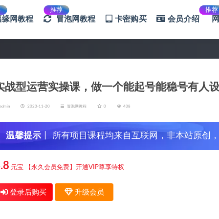
荐
推荐
推荐
福缘网教程
冒泡网教程
卡密购买
会员介绍
实战型运营实操课，做一个能起号能稳号有人
admin
2023-11-20
冒泡网教程
0
438
温馨提示
丨 所有项目课程均来自互联网，非本站原创
信，谨防上当受骗！
.8
元宝
【永久会员免费】开通VIP尊享特权
登录后购买
升级会员