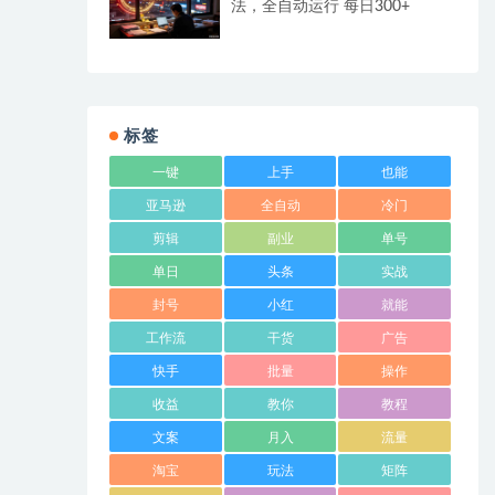
法，全自动运行 每日300+
标签
一键
上手
也能
亚马逊
全自动
冷门
剪辑
副业
单号
单日
头条
实战
封号
小红
就能
工作流
干货
广告
快手
批量
操作
收益
教你
教程
文案
月入
流量
淘宝
玩法
矩阵