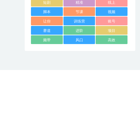
短剧
精准
线上
脚本
节课
视频
让你
训练营
账号
赛道
进阶
项目
频带
风口
高效