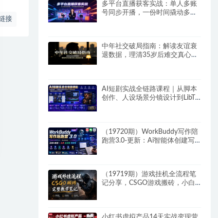
多平台直播获客实战：单人多账
号同步开播，一份时间撬动多渠
链接
道精准流量
中年社交破局指南：解读友谊衰
退数据，理清35岁后难交真心朋
友的根源
AI短剧实战全链路课程｜从脚本
创作、人设场景分镜设计到LibTV
高阶实操、一键成片标准化交付
教程
（19720期）WorkBuddy写作陪
跑营3.0-更新：Ai智能体创建写
作Skill×WorkBuddy×人工手写模
式×去除AI痕迹×头条公众号百家
号
（19719期）游戏挂机全流程笔
记分享，CSGO游戏搬砖，小白
看了当天学会见收益
小红书虚拟产品14天实战变现营