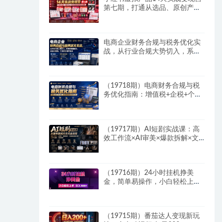
第七期，打通从选品、原创产
品、内容引流到多渠道成交全链
路
电商企业财务合规与税务优化实
战，从行业合规大势切入，系统
梳理增值税、企业所得税、个税
等全税种要点
（19718期）电商财务合规与税
务优化指南：增值税+企税+个税
全覆盖，财务制度搭建落地纳税
筹划方案
（19717期）AI短剧实战课：高
效工作流×AI审美×爆款拆解×文
案角色场景分镜×LibTV进阶×站
位控制×从脚本到成片交付全流
程
（19716期）24小时挂机挣美
金，简单易操作，小白轻松上
手，日入1000+
（19715期）番茄达人变现新玩