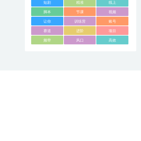
短剧
精准
线上
脚本
节课
视频
让你
训练营
账号
赛道
进阶
项目
频带
风口
高效