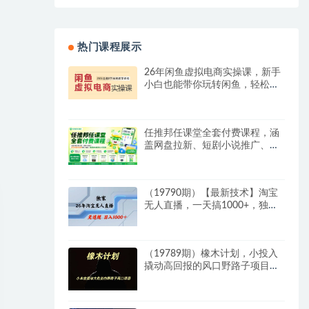
热门课程展示
26年闲鱼虚拟电商实操课，新手
小白也能带你玩转闲鱼，轻松日
入四位数
任推邦任课堂全套付费课程，涵
盖网盘拉新、短剧小说推广、多
平台副业变现等热门赛道，零基
础也能轻松上手实操
（19790期）【最新技术】淘宝
无人直播，一天搞1000+，独家
技术，无违规封号，可矩阵开
播，长期稳定
（19789期）橡木计划，小投入
撬动高回报的风口野路子项目，
一天投入2小时左右