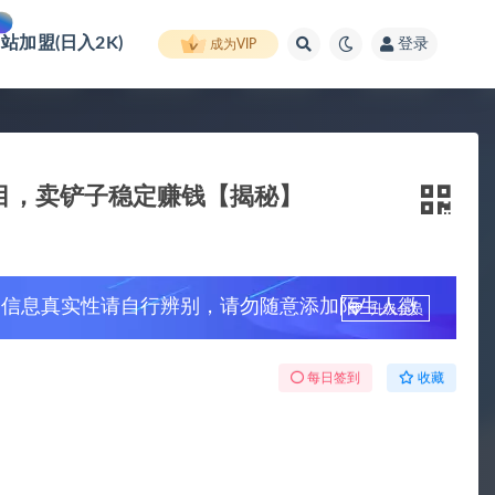
网站加盟(日入2K)
登录
成为VIP
项目，卖铲子稳定赚钱【揭秘】
，信息真实性请自行辨别，请勿随意添加陌生人微
升级会员
每日签到
收藏