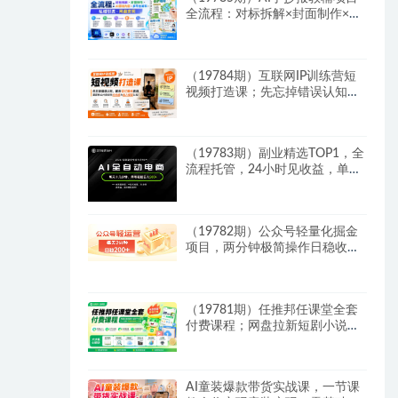
全流程：对标拆解×封面制作×AI
原创内容×多平台发布×私域引流
×网盘变现
（19784期）互联网IP训练营短
视频打造课；先忘掉错误认知，
解析百亿曝光真相，重新树立内
容创作方向感与收入模型认知
（19783期）副业精选TOP1，全
流程托管，24小时见收益，单号
轻松日入500+
（19782期）公众号轻量化掘金
项目，两分钟极简操作日稳收益
100-200+
（19781期）任推邦任课堂全套
付费课程；网盘拉新短剧小说多
平台变现，从入门到高阶零基础
也能轻松上手实操
AI童装爆款带货实战课，一节课