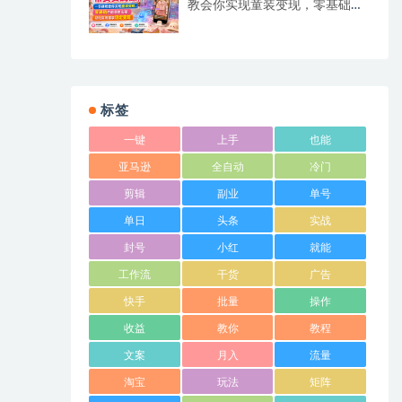
教会你实现童装变现，零基础也
能落地实操
标签
一键
上手
也能
亚马逊
全自动
冷门
剪辑
副业
单号
单日
头条
实战
封号
小红
就能
工作流
干货
广告
快手
批量
操作
收益
教你
教程
文案
月入
流量
淘宝
玩法
矩阵