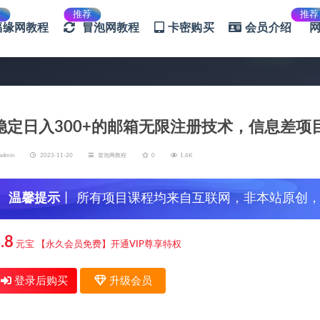
荐
推荐
推荐
福缘网教程
冒泡网教程
卡密购买
会员介绍
稳定日入300+的邮箱无限注册技术，信息差
admin
2023-11-20
冒泡网教程
0
1.6K
温馨提示
丨 所有项目课程均来自互联网，非本站原创
信，谨防上当受骗！
.8
元宝
【永久会员免费】开通VIP尊享特权
登录后购买
升级会员