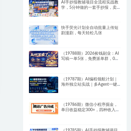
AI手抄报教辅项目全流程实战教
学，5分钟做的一套手抄报，卖
了2000多份，操作简单，月入
1W+
快手荧光计划全自动批量上传短
剧漫剧，每天轻松几张
（19788期）2026捡钱副业：AI
写稿一单5张，免费派单群，0门
槛直接干
（19787期）AI编程领航计划｜
海外独立站实战｜多Agent一键
建站｜站点开发测试｜冷启动引
流｜数据复盘｜出海变现完整教
程
（19786期）微信小程序掘金，
单日收益稳定300+，四种收入来
源，真正的靠谱可落地项目
（19785期）AI手抄报教辅项目