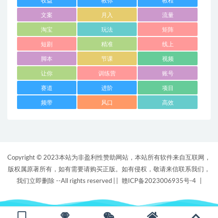
收益
教你
教程
文案
月入
流量
淘宝
玩法
矩阵
短剧
精准
线上
脚本
节课
视频
让你
训练营
账号
赛道
进阶
项目
频带
风口
高效
Copyright © 2023本站为非盈利性赞助网站，本站所有软件来自互联网，
版权属原著所有，如有需要请购买正版。如有侵权，敬请来信联系我们，
我们立即删除 --All rights reserved |
|
赣ICP备2023006935号-4
|