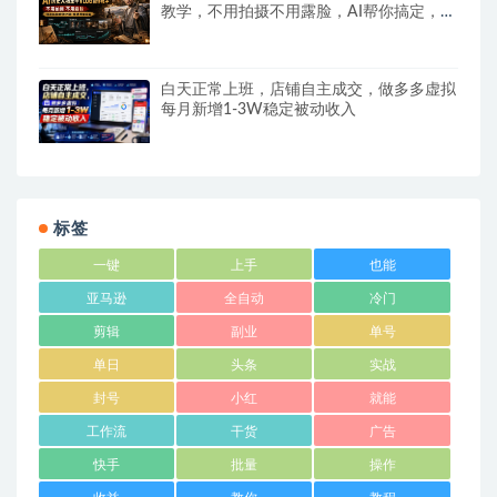
教学，不用拍摄不用露脸，AI帮你搞定，轻
松解锁伙伴计划+精选收益
白天正常上班，店铺自主成交，做多多虚拟
每月新增1-3W稳定被动收入
标签
一键
上手
也能
亚马逊
全自动
冷门
剪辑
副业
单号
单日
头条
实战
封号
小红
就能
工作流
干货
广告
快手
批量
操作