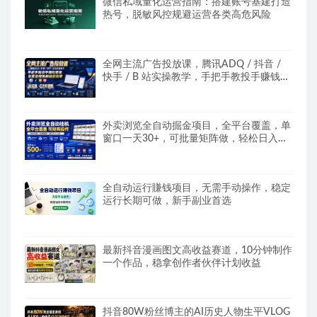
微信私域量化运营指南：搭建账号基建打造
热号，脱敏风控规避运营各类高危风险
全网主流广告投放课，腾讯ADQ / 抖音 /
快手 / B 站实操教学，手把手教投手赚钱变
现，全套变现拆解稳定出单
外卖浏览全自动掘金项目，全平台覆盖，单
窗口一天30+，可批量矩阵做，轻松日入
500+
全自动运行賺钱项目，无需手动操作，稳定
运行长期可做，新手副业首选
最新抖音漫画图文高收益赛道，10分钟制作
一个作品，稳拿创作者伙伴计划收益
抖音80W粉丝博主的AI历史人物生平VLOG