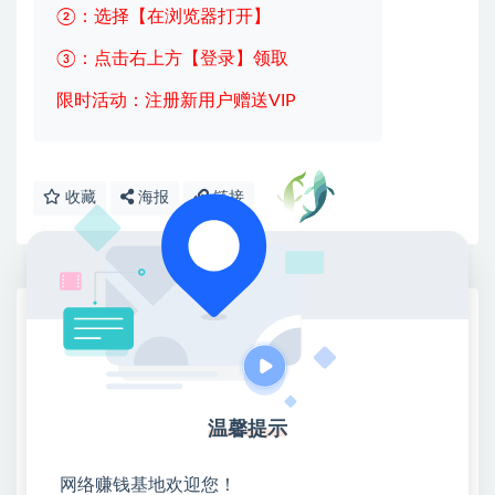
②：选择【在浏览器打开】
③：点击右上方【登录】领取
限时活动：注册新用户赠送VIP
收藏
海报
链接
网赚基地简介
站长微信：无
❤本站：本站整合多方资源站，主要面向互联网创业
类&副业类，资源丰富 物超所值。
温馨提示
❤能助您：找项目 + 低成本创业 + 减少信息差 + 见识
各种项目 + 提升网创认知。
网络赚钱基地欢迎您！
❤本站为众多团队提供了重要价值，也为众多创业者