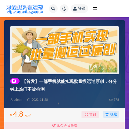
登录
全部
#
【首发】一部手机就能实现批量搬运过原创，分分
钟上热门不被检测
admin
2023-11-20
378
4.8
收藏
签到
¥
元宝
永久会员免费