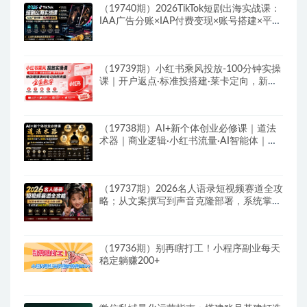
（19740期）2026TikTok短剧出海实战课：
IAA广告分账×IAP付费变现×账号搭建×平台
规则×双轨爆发×回款全流程
（19739期）小红书乘风投放-100分钟实操
课｜开户返点·标准投搭建·莱卡定向，新店
建模撬动笔记自然流量全套教学
（19738期）AI+新个体创业必修课｜道法
术器｜商业逻辑·小红书流量·AI智能体｜低
成本打造个人变现小生意全套教学
（19737期）2026名人语录短视频赛道全攻
略；从文案撰写到声音克隆部署，系统掌握
涨粉变现双赢制作技术
（19736期）别再瞎打工！小程序副业每天
稳定躺赚200+