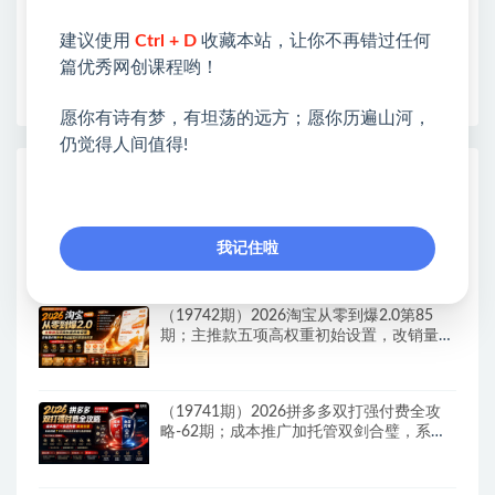
开启网络之门，广受好评！
建议使用
Ctrl + D
收藏本站，让你不再错过任何
❤如果您也依存于互联网，欢迎加入本站会员，将尽
篇优秀网创课程哟！
早为您提供丰盛价值。祝您前程似锦！
愿你有诗有梦，有坦荡的远方；愿你历遍山河，
仍觉得人间值得!
热门课程展示
Walmart（沃尔玛）超市浏览标注项目，单
账号日收益20+单电脑日收益可达800+带分
我记住啦
佣机制
（19742期）2026淘宝从零到爆2.0第85
期；主推款五项高权重初始设置，改销量评
晒秒单快速破零积累基础权重
（19741期）2026拼多多双打强付费全攻
略-62期；成本推广加托管双剑合璧，系统
讲解7种付费玩法优劣势与选择策略