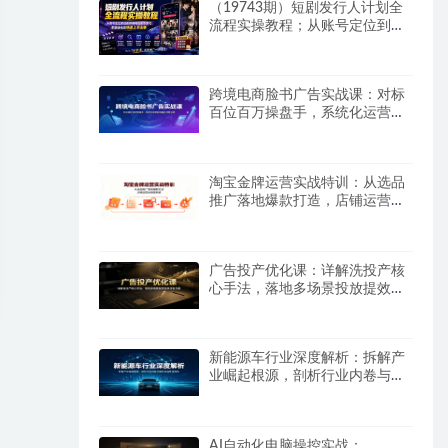
（19743期）短剧发行人计划全
流程实操教程；从账号定位到选
剧剪辑再到发布技巧，零基础也
能快速上手出单
跨境电商脸书广告实战课：对标
百位百万操盘手，系统化运营告
别盲目投放试错
淘宝金牌运营实战特训：从选品
推广落地爆款打造，店铺运营全
链路拆解
广告投产优化课：详解洗投产核
心手法，落地多场景投放提效增
收方案
新能源车行业深度解析：拆解产
业崛起根源，剖析行业内卷与海
外贸易争端现状
AI自动化电脑操控实战：