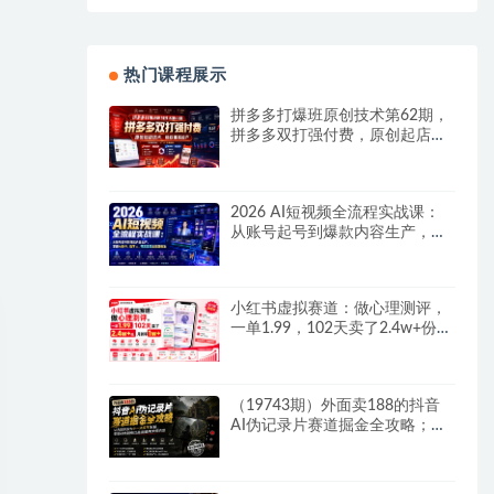
热门课程展示
拼多多打爆班原创技术第62期，
拼多多双打强付费，原创起店技
术，稳权重高投产
2026 AI短视频全流程实战课：
从账号起号到爆款内容生产，掌
握AI创作、数字人、带货变现全
链路玩法
小红书虚拟赛道：做心理测评，
一单1.99，102天卖了2.4w+份，
月到手1w+
（19743期）外面卖188的抖音
AI伪记录片赛道掘金全攻略；从
选题到发布十一大环节拆解，零
基础也能做出高流量真实感内容