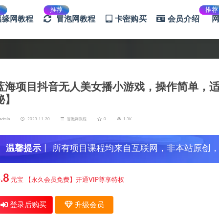
荐
推荐
推荐
福缘网教程
冒泡网教程
卡密购买
会员介绍
蓝海项目抖音无人美女播小游戏，操作简单，适合
秘】
admin
2023-11-20
冒泡网教程
0
1.3K
温馨提示
丨 所有项目课程均来自互联网，非本站原创
信，谨防上当受骗！
.8
元宝
【永久会员免费】开通VIP尊享特权
登录后购买
升级会员