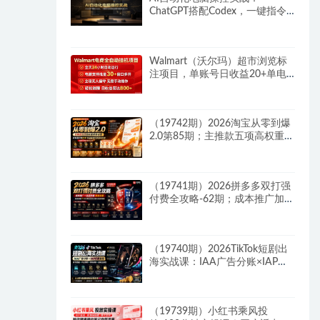
ChatGPT搭配Codex，一键指令
远程自动操控电脑完成工作
Walmart（沃尔玛）超市浏览标
注项目，单账号日收益20+单电
脑日收益可达800+带分佣机制
（19742期）2026淘宝从零到爆
2.0第85期；主推款五项高权重初
始设置，改销量评晒秒单快速破
零积累基础权重
（19741期）2026拼多多双打强
付费全攻略-62期；成本推广加托
管双剑合璧，系统讲解7种付费
玩法优劣势与选择策略
（19740期）2026TikTok短剧出
海实战课：IAA广告分账×IAP付
费变现×账号搭建×平台规则×双
轨爆发×回款全流程
（19739期）小红书乘风投