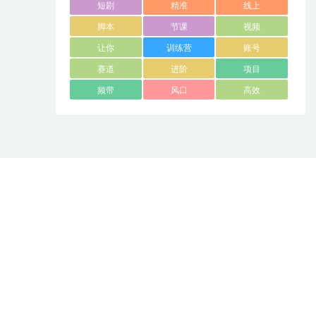
短剧
精准
线上
脚本
节课
视频
让你
训练营
账号
赛道
进阶
项目
频带
风口
高效