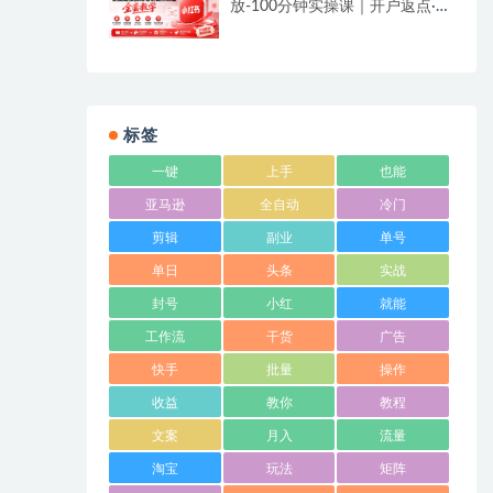
放-100分钟实操课｜开户返点·标
准投搭建·莱卡定向，新店建模撬
动笔记自然流量全套教学
标签
一键
上手
也能
亚马逊
全自动
冷门
剪辑
副业
单号
单日
头条
实战
封号
小红
就能
工作流
干货
广告
快手
批量
操作
收益
教你
教程
文案
月入
流量
淘宝
玩法
矩阵