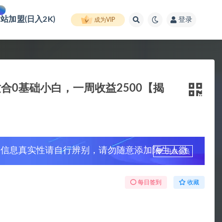
网站加盟(日入2K)
登录
成为VIP
0基础小白，一周收益2500【揭
，信息真实性请自行辨别，请勿随意添加陌生人微
升级会员
每日签到
收藏