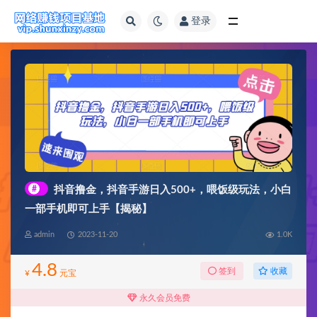
登录
全部
#
抖音撸金，抖音手游日入500+，喂饭级玩法，小白
一部手机即可上手【揭秘】
admin
2023-11-20
1.0K
4.8
收藏
签到
¥
元宝
永久会员免费