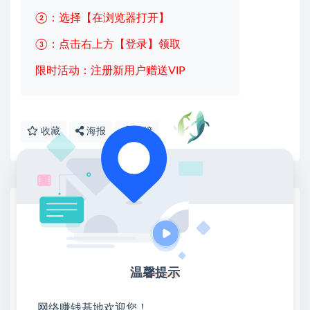
②：选择【在浏览器打开】
③：点击右上方【登录】领取
限时活动：注册新用户赠送VIP
收藏
海报
链接
网赚基地简介
站长微信：无
❤本站：本站整合多方资源站，主要面向互联网创业
类&副业类，资源丰富 物超所值。
温馨提示
❤能助您：找项目 + 低成本创业 + 减少信息差 + 见识
各种项目 + 提升网创认知。
网络赚钱基地欢迎您！