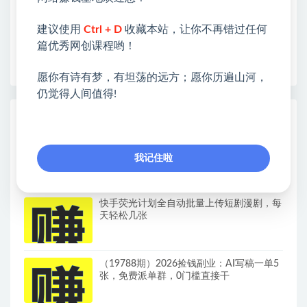
❤本站为众多团队提供了重要价值，也为众多创业者
开启网络之门，广受好评！
建议使用
Ctrl + D
收藏本站，让你不再错过任何
❤如果您也依存于互联网，欢迎加入本站会员，将尽
篇优秀网创课程哟！
早为您提供丰盛价值。祝您前程似锦！
愿你有诗有梦，有坦荡的远方；愿你历遍山河，
仍觉得人间值得!
热门课程展示
AI手抄报教辅项目全流程实战教学，5分钟
做的一套手抄报，卖了2000多份，操作简
我记住啦
单，月入1W+
快手荧光计划全自动批量上传短剧漫剧，每
天轻松几张
（19788期）2026捡钱副业：AI写稿一单5
张，免费派单群，0门槛直接干