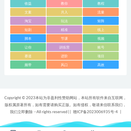
收益
教你
教程
文案
月入
流量
淘宝
玩法
矩阵
短剧
精准
线上
脚本
节课
视频
让你
训练营
账号
赛道
进阶
项目
频带
风口
高效
Copyright © 2023本站为非盈利性赞助网站，本站所有软件来自互联网，
版权属原著所有，如有需要请购买正版。如有侵权，敬请来信联系我们，
我们立即删除 --All rights reserved |
|
赣ICP备2023006935号-4
|