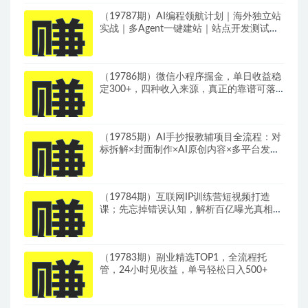
（19787期）AI编程领航计划｜海外独立站
实战｜多Agent一键建站｜站点开发测试｜
冷启动引流｜数据复盘｜出海变现完整教程
（19786期）微信小程序掘金，单日收益稳
定300+，四种收入来源，真正的靠谱可落
地项目
（19785期）AI手抄报教辅项目全流程：对
标拆解×封面制作×AI原创内容×多平台发布
×私域引流×网盘变现
（19784期）互联网IP训练营短视频打造
课；先忘掉错误认知，解析百亿曝光真相，
重新树立内容创作方向感与收入模型认知
（19783期）副业精选TOP1，全流程托
管，24小时见收益，单号轻松日入500+