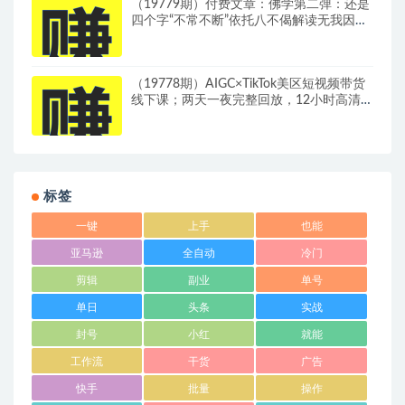
（19779期）付费文章：佛学第二弹：还是
四个字“不常不断”依托八不偈解读无我因果
连续之理
（19778期）AIGC×TikTok美区短视频带货
线下课；两天一夜完整回放，12小时高清视
频收录头部操盘手全流程教学
标签
一键
上手
也能
亚马逊
全自动
冷门
剪辑
副业
单号
单日
头条
实战
封号
小红
就能
工作流
干货
广告
快手
批量
操作