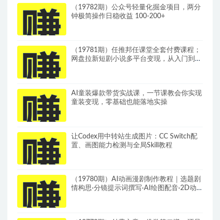
（19782期）公众号轻量化掘金项目，两分
钟极简操作日稳收益 100-200+
（19781期）任推邦任课堂全套付费课程；
网盘拉新短剧小说多平台变现，从入门到高
阶零基础也能轻松上手实操
AI童装爆款带货实战课，一节课教会你实现
童装变现，零基础也能落地实操
让Codex用中转站生成图片：CC Switch配
置、画图能力检测与全局Skill教程
（19780期）AI动画漫剧制作教程｜选题剧
情构思·分镜提示词撰写·AI绘图配音·2D动
画制作·剪映实操完成完整漫剧成片