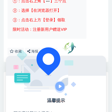
①：点击右上角【
】三个点
②：选择【在浏览器打开】
③：点击右上方【登录】领取
限时活动：注册新用户赠送VIP
收藏
海报
链接
网赚基地简介
站长微信：无
❤本站：本站整合多方资源站，主要面向互联网创业
温馨提示
类&副业类，资源丰富 物超所值。
❤能助您：找项目 + 低成本创业 + 减少信息差 + 见识