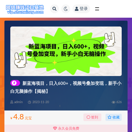
登录
全部
#
新蓝海项目，日入600+，视频号叠加变现，新手小
白无脑操作【揭秘】
admin
2023-11-20
626
4.8
收藏
签到
¥
元宝
永久会员免费