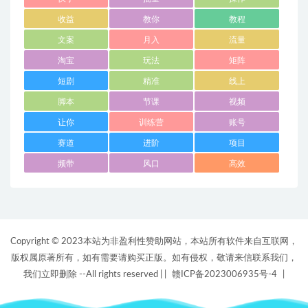
收益
教你
教程
文案
月入
流量
淘宝
玩法
矩阵
短剧
精准
线上
脚本
节课
视频
让你
训练营
账号
赛道
进阶
项目
频带
风口
高效
Copyright © 2023本站为非盈利性赞助网站，本站所有软件来自互联网，
版权属原著所有，如有需要请购买正版。如有侵权，敬请来信联系我们，
我们立即删除 --All rights reserved |
|
赣ICP备2023006935号-4
|