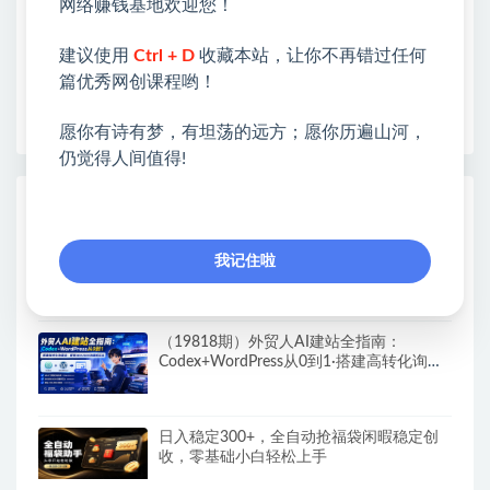
各种项目 + 提升网创认知。
网络赚钱基地欢迎您！
❤本站为众多团队提供了重要价值，也为众多创业者
建议使用
Ctrl + D
收藏本站，让你不再错过任何
开启网络之门，广受好评！
篇优秀网创课程哟！
❤如果您也依存于互联网，欢迎加入本站会员，将尽
早为您提供丰盛价值。祝您前程似锦！
愿你有诗有梦，有坦荡的远方；愿你历遍山河，
仍觉得人间值得!
热门课程展示
AI一人内容公司30天实战训练营，让Codex
我记住啦
Agent自动参与内容创作持续做出更像你、
更有竞争力的内容
（19818期）外贸人AI建站全指南：
Codex+WordPress从0到1·搭建高转化询盘
站·解锁SEO/GEO流量新玩法-更新
日入稳定300+，全自动抢福袋闲暇稳定创
收，零基础小白轻松上手