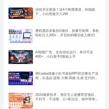
没技术没资源？这4个刚需赛道，AI就能
干，小白照做月入2W
携程酒店采集挂G项目，批量可矩阵，单机
轻松日入300+，开启你的睡后收入模式!
AI智能广告，全自动化运行，单日可达
400+，小白新手0基础上手
用Codex搭建小红书原创PPT的完整生产流
程，从选品·提取·大纲·风格·生成·交付的九
步法
2026最新技术，淘宝无人直播带货项目，
不封号，不违规，公+私玩法，操作简单，
日入10张