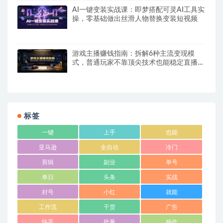
AI一键变装实战课：即梦搭配可灵AI工具实
操，零基础做出丝滑人物替换变装短视频
游戏主播赚钱指南：拆解6种主流变现模
式，普通玩家不靠顶尖技术也能稳定直播增
收
标签
一键
上手
也能
亚马逊
全自动
冷门
剪辑
副业
单号
单日
头条
实战
封号
小红
就能
工作流
干货
广告
快手
批量
操作