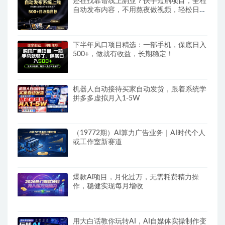
还在找靠谱线上副业？快手短剧项目，全程
自动发布内容，不用熬夜做视频，轻松日入
500+
下半年风口项目精选：一部手机，保底日入
500+，做就有收益，长期稳定！
机器人自动接待买家自动发货，跟着系统学
拼多多虚拟月入1-5W
（19772期）AI算力广告业务｜AI时代个人
或工作室新赛道
爆款Ai项目，月化过万，无需耗费精力操
作，稳健实现每月增收
用大白话教你玩转AI，AI自媒体实操制作变