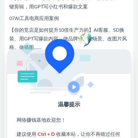
键剪辑，用GPT写小红书和爆款文案
07AI工具电商应用案例
【你的竞店是如何提升10倍生产力的】AI客服、SD换
装、用GPT写爆款内容、做品牌VI、做场景、改图片风
格、做插图……
每个操作都能落地
更多先进玩法，持续更新1年..…
💖课程资料【免费】领取教程💖
①：点击右上角【
】三个点
温馨提示
②：选择【在浏览器打开】
网络赚钱基地欢迎您！
③：点击右上方【登录】领取
建议使用
Ctrl + D
收藏本站，让你不再错过任何
限时活动：注册新用户赠送VIP