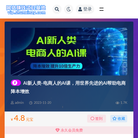
登录
全部
#
AI新人类-电商人的AI课，用世界先进的AI帮助电商
降本增效
admin
2023-11-20
1.7K
4.8
收藏
签到
¥
元宝
永久会员免费