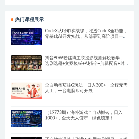
热门课程展示
CodeX从0到1实战课，吃透CodeX全功能，
零基础AI开发实战，从部署到高阶项目一键
落地
抖音90W粉丝博主亲授影视剧解说教学，
选剧选题+文案模板+AI指令+剪辑配音+封
面全流程变现，解锁精选独家收益
全自动番茄挂G玩法，日入300+，全程无需
人工，一台电脑即可开展
（19773期）海外游戏全自动搬砖，日入
1000+，全天无人值守，绿色稳定！