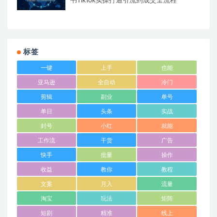
书TikTok实操打通引流到成交全流程
标签
一键
上手
也能
亚马逊
全自动
冷门
剪辑
副业
单号
单日
头条
实战
封号
小红
就能
工作流
干货
广告
快手
批量
操作
收益
教你
教程
文案
月入
流量
淘宝
玩法
矩阵
短剧
精准
线上