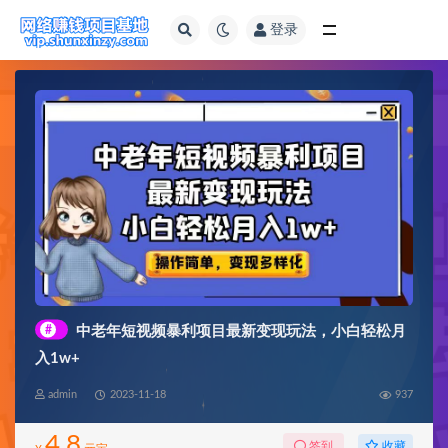
登录
全部
#
中老年短视频暴利项目最新变现玩法，小白轻松月
入1w+
admin
2023-11-18
937
4.8
收藏
签到