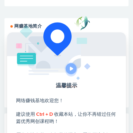
网赚基地简介
站长微信：无
❤本站：本站整合多方资源站，主要面向互联网创业
类&副业类，资源丰富 物超所值。
❤能助您：找项目 + 低成本创业 + 减少信息差 + 见识
各种项目 + 提升网创认知。
❤本站为众多团队提供了重要价值，也为众多创业者
开启网络之门，广受好评！
温馨提示
❤如果您也依存于互联网，欢迎加入本站会员，将尽
早为您提供丰盛价值。祝您前程似锦！
网络赚钱基地欢迎您！
建议使用
Ctrl + D
收藏本站，让你不再错过任何
篇优秀网创课程哟！
热门课程展示
还在找靠谱线上副业？快手短剧项目，全程