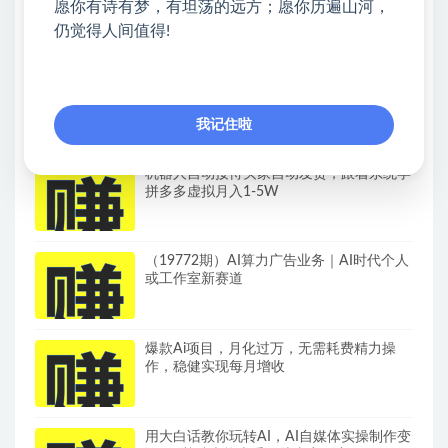
愿你有诗有梦，有坦荡的远方；愿你历遍山河，
自动发布内容，不用熬夜做视频，轻松日入
仍觉得人间值得!
500+
下半年风口项目精选：一部手机，保底日入
500+，做就有收益，长期稳定！
我记住啦
机器人自动接待买家自动发货，跟着系统学
拼多多虚拟月入1-5W
（19772期）AI算力广告业务｜AI时代个人
或工作室新赛道
爆款Ai项目，月化过万，无需耗费精力操
作，稳健实现每月增收
用大白话教你玩转AI，AI自媒体实操制作变