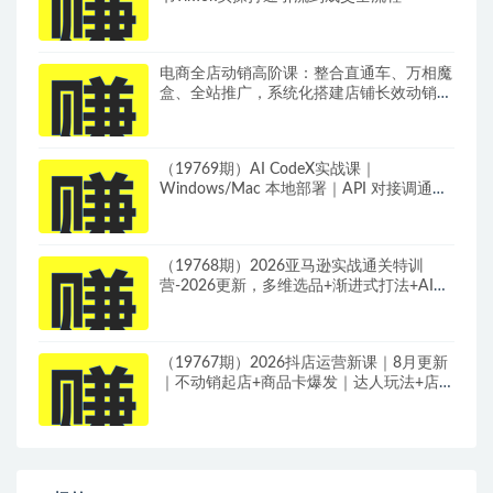
电商全店动销高阶课：整合直通车、万相魔
盒、全站推广，系统化搭建店铺长效动销方
案
（19769期）AI CodeX实战课｜
Windows/Mac 本地部署｜API 对接调通｜
Skill 自制｜漫剧剪辑｜网站 VR 项目｜AI项
目落地全教程
（19768期）2026亚马逊实战通关特训
营-2026更新，多维选品+渐进式打法+AI应
用，从0到1打造盈利店铺
（19767期）2026抖店运营新课｜8月更新
｜不动销起店+商品卡爆发｜达人玩法+店群
批量复制｜轻松玩转抖音小店全域流量