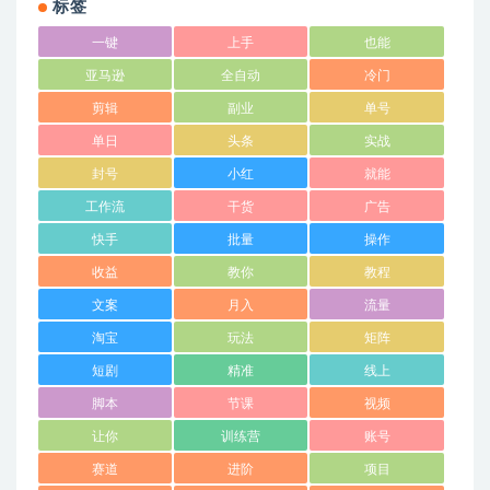
标签
一键
上手
也能
亚马逊
全自动
冷门
剪辑
副业
单号
单日
头条
实战
封号
小红
就能
工作流
干货
广告
快手
批量
操作
收益
教你
教程
文案
月入
流量
淘宝
玩法
矩阵
短剧
精准
线上
脚本
节课
视频
让你
训练营
账号
赛道
进阶
项目