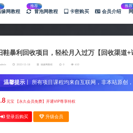
荐
推荐
推荐
福缘网教程
冒泡网教程
卡密购买
会员介绍
旧鞋暴利回收项目，轻松月入过万【回收渠道+
admin
2023-11-18
福缘网教程
0
610
温馨提示
丨 所有项目课程均来自互联网，非本站原创
信，谨防上当受骗！
.8
元宝
【永久会员免费】开通VIP尊享特权
登录后购买
升级会员