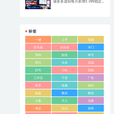
做多多虚拟每月新增1-3W稳定
被动收入
标签
一键
上手
也能
亚马逊
全自动
冷门
剪辑
副业
单号
单日
头条
实战
封号
小红
就能
工作流
干货
广告
快手
批量
操作
收益
教你
教程
文案
月入
流量
淘宝
玩法
矩阵