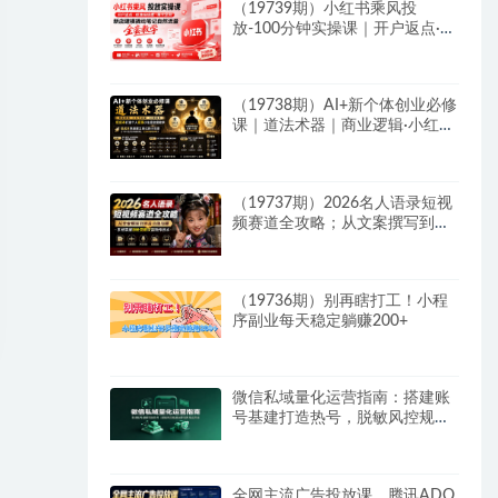
（19739期）小红书乘风投
放-100分钟实操课｜开户返点·标
准投搭建·莱卡定向，新店建模撬
动笔记自然流量全套教学
（19738期）AI+新个体创业必修
课｜道法术器｜商业逻辑·小红书
流量·AI智能体｜低成本打造个人
变现小生意全套教学
（19737期）2026名人语录短视
频赛道全攻略；从文案撰写到声
音克隆部署，系统掌握涨粉变现
双赢制作技术
（19736期）别再瞎打工！小程
序副业每天稳定躺赚200+
微信私域量化运营指南：搭建账
号基建打造热号，脱敏风控规避
运营各类高危风险
全网主流广告投放课，腾讯ADQ