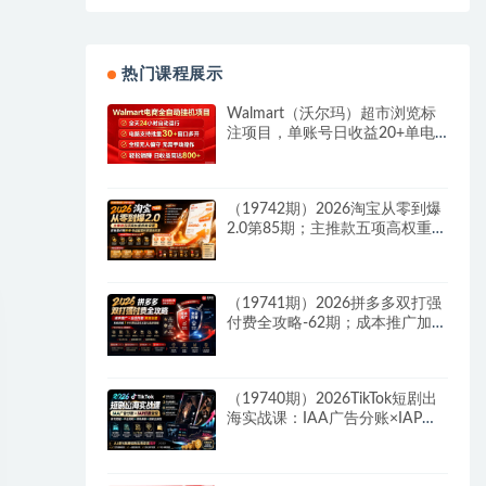
热门课程展示
Walmart（沃尔玛）超市浏览标
注项目，单账号日收益20+单电
脑日收益可达800+带分佣机制
（19742期）2026淘宝从零到爆
2.0第85期；主推款五项高权重初
始设置，改销量评晒秒单快速破
零积累基础权重
（19741期）2026拼多多双打强
付费全攻略-62期；成本推广加托
管双剑合璧，系统讲解7种付费
玩法优劣势与选择策略
（19740期）2026TikTok短剧出
海实战课：IAA广告分账×IAP付
费变现×账号搭建×平台规则×双
轨爆发×回款全流程