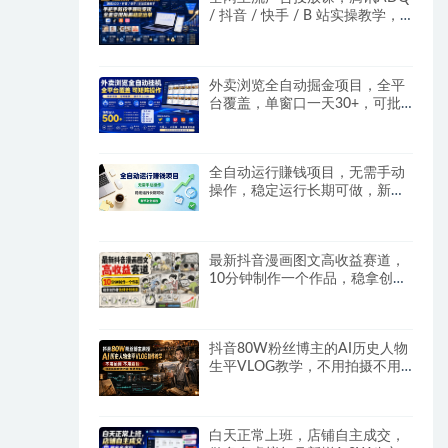
/ 抖音 / 快手 / B 站实操教学，
手把手教投手赚钱变现，全套变
现拆解稳定出单
外卖浏览全自动掘金项目，全平
台覆盖，单窗口一天30+，可批
量矩阵做，轻松日入500+
全自动运行賺钱项目，无需手动
操作，稳定运行长期可做，新手
副业首选
最新抖音漫画图文高收益赛道，
10分钟制作一个作品，稳拿创作
者伙伴计划收益
抖音80W粉丝博主的AI历史人物
生平VLOG教学，不用拍摄不用
露脸，AI帮你搞定，轻松解锁伙
伴计划+精选收益
白天正常上班，店铺自主成交，