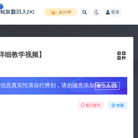
网站加盟(日入2K)
登录
成为VIP
详细教学视频】
，信息真实性请自行辨别，请勿随意添加陌生人微
升级会员
每日签到
收藏