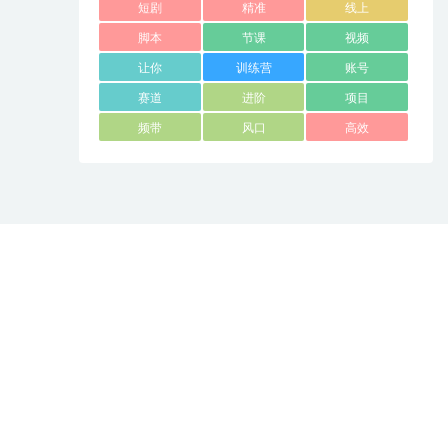
短剧
精准
线上
脚本
节课
视频
让你
训练营
账号
赛道
进阶
项目
频带
风口
高效