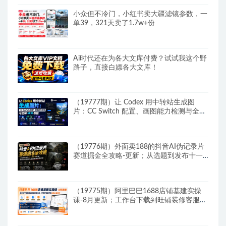
小众但不冷门，小红书卖大疆滤镜参数，一
单39，321天卖了1.7w+份
Ai时代还在为各大文库付费？试试我这个野
路子，直接白嫖各大文库！
（19777期）让 Codex 用中转站生成图
片：CC Switch 配置、画图能力检测与全局
Skill 教程
（19776期）外面卖188的抖音AI伪记录片
赛道掘金全攻略-更新；从选题到发布十一
大环节拆解，零基础也能做出高流量真实感
内容
（19775期）阿里巴巴1688店铺基建实操
课-8月更新；工作台下载到旺铺装修客服分
流，手把手搞定开店全部必备操作