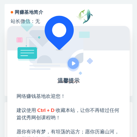
网赚基地简介
站长微信：无
❤本站：本站整合多方资源站，主要面向互联网创业
类&副业类，资源丰富 物超所值。
❤能助您：找项目 + 低成本创业 + 减少信息差 + 见识
各种项目 + 提升网创认知。
❤本站为众多团队提供了重要价值，也为众多创业者
开启网络之门，广受好评！
❤如果您也依存于互联网，欢迎加入本站会员，将尽
温馨提示
早为您提供丰盛价值。祝您前程似锦！
网络赚钱基地欢迎您！
建议使用
Ctrl + D
收藏本站，让你不再错过任何
热门课程展示
篇优秀网创课程哟！
AI动画漫剧制作教程，从选题构思、分镜文
案、AI绘图配音到剪映成片的完整创作流
愿你有诗有梦，有坦荡的远方；愿你历遍山河，