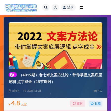
登录
全部
#
（4019期）老七米文案方法论：带你掌握文案底层
逻辑 点字成金（15节课时）
admin
2023-11-21
412
4.8
收藏
签到
¥
元宝