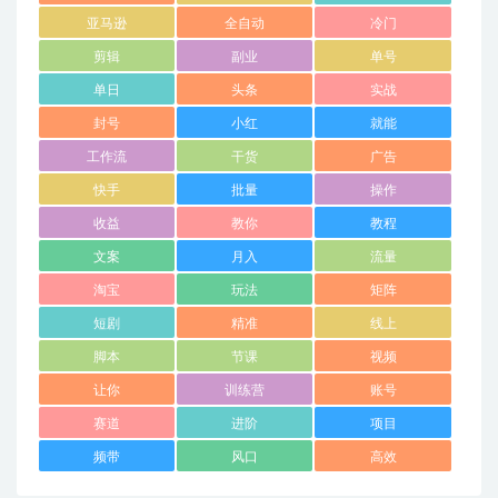
亚马逊
全自动
冷门
剪辑
副业
单号
单日
头条
实战
封号
小红
就能
工作流
干货
广告
快手
批量
操作
收益
教你
教程
文案
月入
流量
淘宝
玩法
矩阵
短剧
精准
线上
脚本
节课
视频
让你
训练营
账号
赛道
进阶
项目
频带
风口
高效