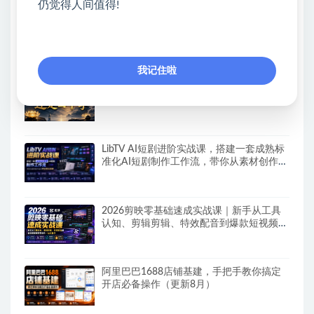
仍觉得人间值得!
TikTok×AIGC美区短视频带货线下课，原线
下两天一夜实战课程，原价1.5W，完整收
录12小时高清授课视频
我记住啦
付费文章：佛学第二弹：还是四个字
LibTV AI短剧进阶实战课，搭建一套成熟标
准化AI短剧制作工作流，带你从素材创作走
向专业镜头叙事
2026剪映零基础速成实战课｜新手从工具
认知、剪辑剪辑、特效配音到爆款短视频完
整制作一站式教学
阿里巴巴1688店铺基建，手把手教你搞定
开店必备操作（更新8月）