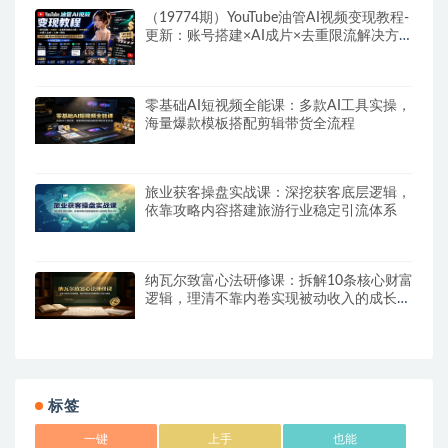
（19774期）YouTube油管AI视频变现教程-
更新：账号搭建×AI成片×去重限流解决方案
×YPP变现×AI真人生成×人物一致性
零基础AI短视频全能课：多款AI工具实操，
海量爆款模板搭配剪辑带货全流程
旅业获客操盘实战课：深挖获客底层逻辑，
依靠攻略内容搭建旅游行业稳定引流体系
纳瓦尔致富心法研修课：拆解10条核心财富
逻辑，理清不靠内卷实现被动收入的成长路
径
标签
一键
上手
也能