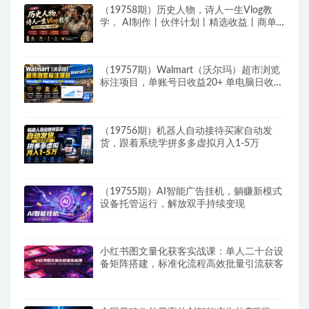
（19758期）历史人物，诗人一生Vlog教
学， AI制作丨伙伴计划丨精选收益丨商单
收徒 ，新领域红利期，抓紧做
（19757期）Walmart（沃尔玛）超市浏览
标注项目，单账号日收益20+ 单电脑日收益
可达1000+带分佣机制
（19756期）机器人自动接待买家自动发
货，跟着系统学拼多多虚拟月入1-5万
（19755期）AI智能广告挂机，躺赚新模式
设备托管运行，解放双手持续变现
小红书图文量化获客实战课：单人二十台设
备矩阵搭建，标准化流程高效批量引流获客