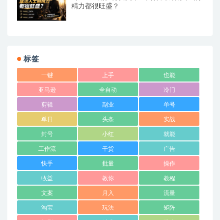
精力都很旺盛？
标签
一键
上手
也能
亚马逊
全自动
冷门
剪辑
副业
单号
单日
头条
实战
封号
小红
就能
工作流
干货
广告
快手
批量
操作
收益
教你
教程
文案
月入
流量
淘宝
玩法
矩阵