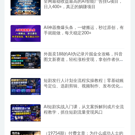
全网最稳收益最高的AI智能广告挂G项目，
日入400+，真正的躺賺项目
AI神器撸爆头条，一键搬运，秒过原创，有
手就能做，每天稳定200+
外面卖188的AI伪记录片掘金全攻略，抖音
图文新赛道，轻松涨粉变现，拿创作者伙伴
计划收益【文档】
短剧发行人计划全流程实操教程｜零基础账
号定位、选剧剪辑、视频制作、发布优化一
站式出单变现课​
AI短剧实战入门课，从文案拆解到成片全流
程教学，抓住短剧流量变现风口
（19754期）付费文章：为什么成功人士的