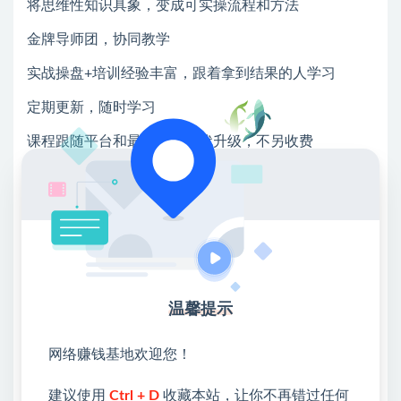
将思维性知识具象，变成可实操流程和方法
金牌导师团，协同教学
实战操盘+培训经验丰富，跟着拿到结果的人学习
定期更新，随时学习
课程跟随平台和最新玩法迭代升级，不另收费
NO.5《课程体系》
01企业直播盈利体系
《直播电商团队打造与管理》
《直播/短视频电商底层逻辑》
温馨提示
《直播12大促销方案流程》
02带货达人孵化体系
网络赚钱基地欢迎您！
《主播速成技巧》
建议使用
Ctrl + D
收藏本站，让你不再错过任何