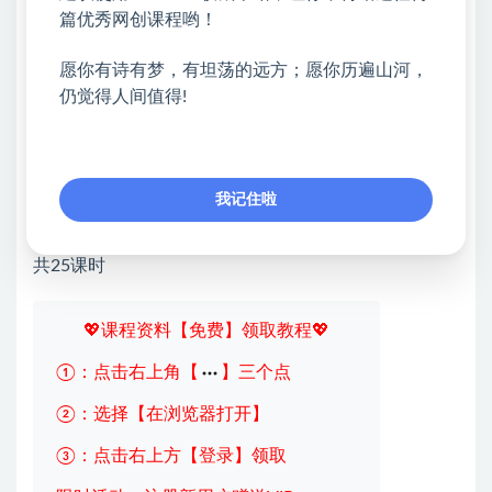
《主播发声练习与方法》
篇优秀网创课程哟！
《主播IP打造》
愿你有诗有梦，有坦荡的远方；愿你历遍山河，
仍觉得人间值得!
《高转化直播话术讲解》
《主播职业发展定位》
03企业短视频流量体系
我记住啦
《短视频运营0-1策划》
共25课时
💖课程资料【免费】领取教程💖
①：点击右上角【
】三个点
②：选择【在浏览器打开】
③：点击右上方【登录】领取