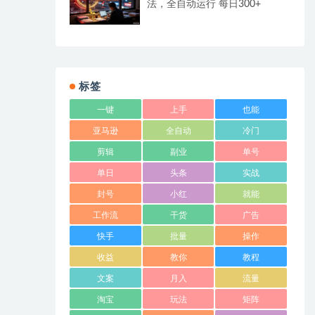
法，全自动运行 每日300+
标签
一键
上手
也能
亚马逊
全自动
冷门
剪辑
副业
单号
单日
头条
实战
封号
小红
就能
工作流
干货
广告
快手
批量
操作
收益
教你
教程
文案
月入
流量
淘宝
玩法
矩阵