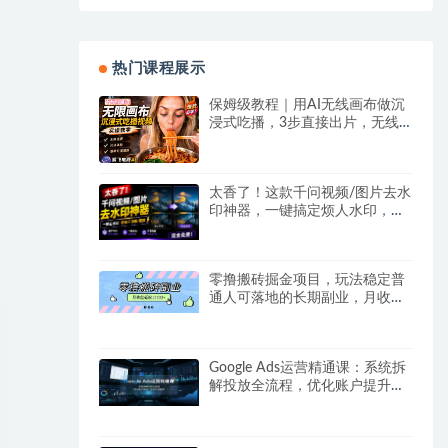
热门课程展示
保姆级教程｜用AI无线画布做沉
浸式吃播，3步直接出片，无线
画布工作流，操作简单好上手
太香了！这款千问视频/图片去水
印神器，一键搞定烦人水印，本
地完全免费，浏览器拓展插件
零撸搬砖掘金项目，玩法稳定普
通人可落地的长期副业，月收益
轻松10000+
Google Ads运营精通课：系统拆
解投放全流程，优化账户提升广
告投产回报率