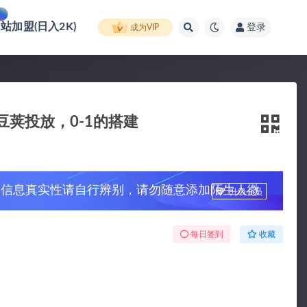
网站加盟(日入2K)
登录
成为VIP
豆荚投放，0-1的搭建
，信息真实性请自行辨别，请勿随意添加陌生人微
升级会员
每日签到
收藏