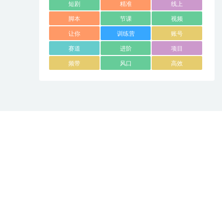
短剧
精准
线上
脚本
节课
视频
让你
训练营
账号
赛道
进阶
项目
频带
风口
高效