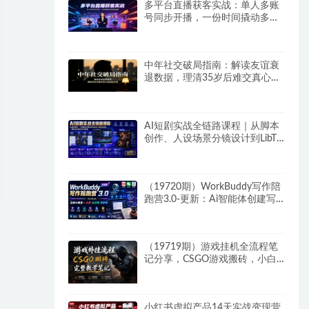
多平台直播获客实战：单人多账
号同步开播，一份时间撬动多渠
道精准流量
中年社交破局指南：解读友谊衰
退数据，理清35岁后难交真心朋
友的根源
AI短剧实战全链路课程｜从脚本
创作、人设场景分镜设计到LibTV
高阶实操、一键成片标准化交付
教程
（19720期）WorkBuddy写作陪
跑营3.0-更新：Ai智能体创建写
作Skill×WorkBuddy×人工手写模
式×去除AI痕迹×头条公众号百家
号
（19719期）游戏挂机全流程笔
记分享，CSGO游戏搬砖，小白
看了当天学会见收益
小红书虚拟产品14天实战变现营