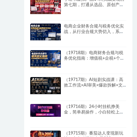
第七期，打通从选品、原创产
品、内容引流到多渠道成交全链
路
电商企业财务合规与税务优化实
战，从行业合规大势切入，系统
梳理增值税、企业所得税、个税
等全税种要点
（19718期）电商财务合规与税
务优化指南：增值税+企税+个税
全覆盖，财务制度搭建落地纳税
筹划方案
（19717期）AI短剧实战课：高
效工作流×AI审美×爆款拆解×文
案角色场景分镜×LibTV进阶×站
位控制×从脚本到成片交付全流
程
（19716期）24小时挂机挣美
金，简单易操作，小白轻松上
手，日入1000+
（19715期）番茄达人变现新玩