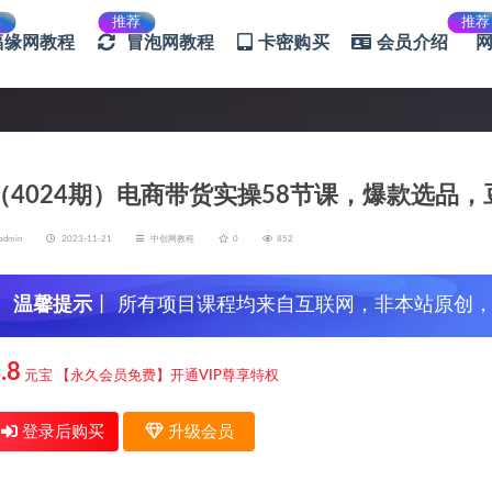
荐
推荐
推荐
福缘网教程
冒泡网教程
卡密购买
会员介绍
（4024期）电商带货实操58节课，爆款选品，
admin
2023-11-21
中创网教程
0
852
温馨提示
丨 所有项目课程均来自互联网，非本站原创
信，谨防上当受骗！
.8
元宝
【永久会员免费】开通VIP尊享特权
登录后购买
升级会员