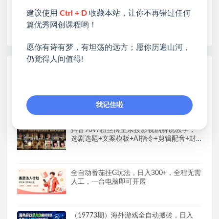
开启网络之门，广受好评！
建议使用
Ctrl + D
收藏本站，让你不再错过任何
❤如果您也依存于互联网，欢迎加入本站会员，将尽
篇优秀网创课程哟！
早为您提供丰盛价值。祝您前程似锦！
愿你有诗有梦，有坦荡的远方；愿你历遍山河，
仍觉得人间值得!
热门课程展示
CodeX从0到1实战课，吃透CodeX全功能，
零基础AI开发实战，从部署到高阶项目一键
落地
我记住啦
抖音90W粉丝博主亲授影视剧解说教学，
选剧选题+文案模板+AI指令+剪辑配音+封
面全流程变现，解锁精选独家收益
全自动番茄挂G玩法，日入300+，全程无需
人工，一台电脑即可开展
（19773期）海外游戏全自动搬砖，日入