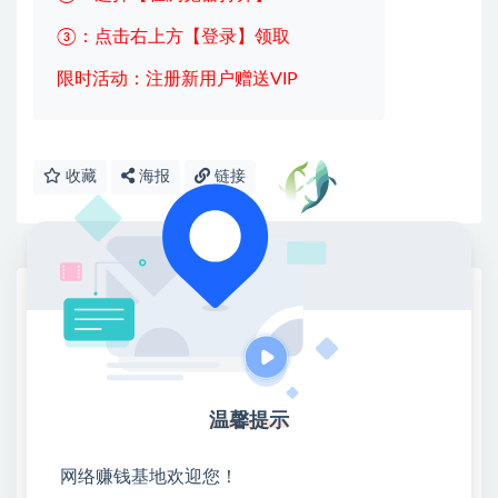
③：点击右上方【登录】领取
限时活动：注册新用户赠送VIP
收藏
海报
链接
网赚基地简介
站长微信：无
❤本站：本站整合多方资源站，主要面向互联网创业
类&副业类，资源丰富 物超所值。
温馨提示
❤能助您：找项目 + 低成本创业 + 减少信息差 + 见识
各种项目 + 提升网创认知。
❤本站为众多团队提供了重要价值，也为众多创业者
网络赚钱基地欢迎您！