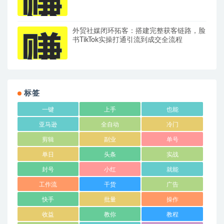
外贸社媒闭环拓客：搭建完整获客链路，脸
书TikTok实操打通引流到成交全流程
标签
一键
上手
也能
亚马逊
全自动
冷门
剪辑
副业
单号
单日
头条
实战
封号
小红
就能
工作流
干货
广告
快手
批量
操作
收益
教你
教程