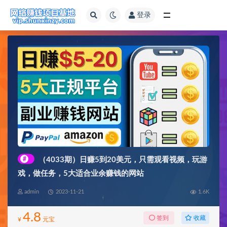
登录
全部
#
（4033期）日赚5到20美元，只需观看视频，玩游
戏，做任务，5大适合业余赚钱的网站
admin
2023-11-21
1.6K
4.8
收藏
签到
¥
元宝