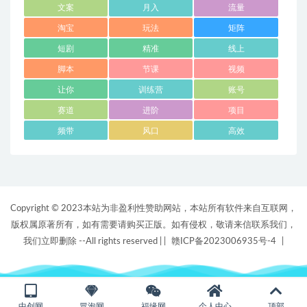
文案
月入
流量
淘宝
玩法
矩阵
短剧
精准
线上
脚本
节课
视频
让你
训练营
账号
赛道
进阶
项目
频带
风口
高效
Copyright © 2023本站为非盈利性赞助网站，本站所有软件来自互联网，
版权属原著所有，如有需要请购买正版。如有侵权，敬请来信联系我们，
我们立即删除 --All rights reserved |
|
赣ICP备2023006935号-4
|
中创网
冒泡网
福缘网
个人中心
顶部