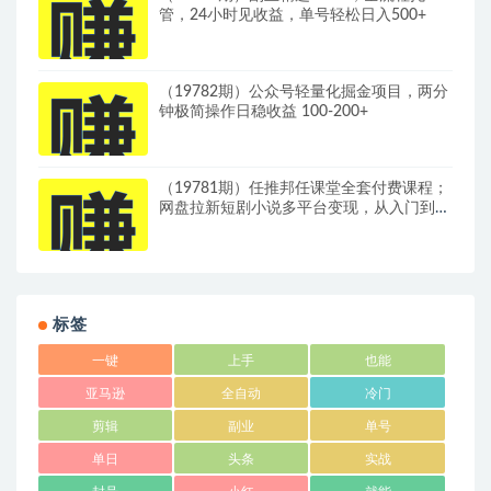
管，24小时见收益，单号轻松日入500+
（19782期）公众号轻量化掘金项目，两分
钟极简操作日稳收益 100-200+
（19781期）任推邦任课堂全套付费课程；
网盘拉新短剧小说多平台变现，从入门到高
阶零基础也能轻松上手实操
标签
一键
上手
也能
亚马逊
全自动
冷门
剪辑
副业
单号
单日
头条
实战