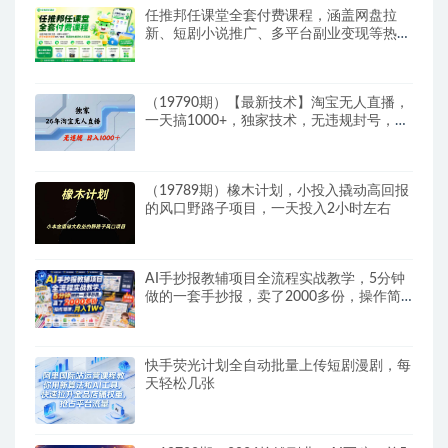
任推邦任课堂全套付费课程，涵盖网盘拉
新、短剧小说推广、多平台副业变现等热门
赛道，零基础也能轻松上手实操
（19790期）【最新技术】淘宝无人直播，
一天搞1000+，独家技术，无违规封号，可
矩阵开播，长期稳定
（19789期）橡木计划，小投入撬动高回报
的风口野路子项目，一天投入2小时左右
AI手抄报教辅项目全流程实战教学，5分钟
做的一套手抄报，卖了2000多份，操作简
单，月入1W+
快手荧光计划全自动批量上传短剧漫剧，每
天轻松几张