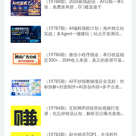
（19788期）2026捡钱副业：AI写稿一单5
张，免费派单群，0门槛直接干
（19787期）AI编程领航计划｜海外独立站
实战｜多Agent一键建站｜站点开发测试｜
冷启动引流｜数据复盘｜出海变现完整教程
（19786期）微信小程序掘金，单日收益稳
定300+，四种收入来源，真正的靠谱可落
地项目
（19785期）AI手抄报教辅项目全流程：对
标拆解×封面制作×AI原创内容×多平台发布
×私域引流×网盘变现
（19784期）互联网IP训练营短视频打造
课；先忘掉错误认知，解析百亿曝光真相，
重新树立内容创作方向感与收入模型认知
（19783期）副业精选TOP1，全流程托