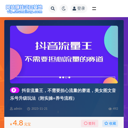
登录
全部
#
抖音流量王，不需要担心流量的赛道，美女图文音
乐号升级玩法（附实操+养号流程）
admin
2023-11-21
492
4.8
收藏
签到
¥
元宝