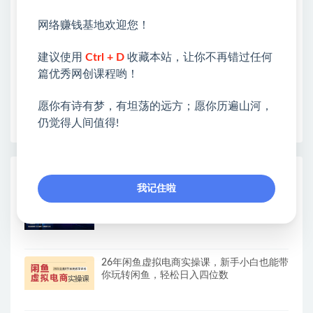
类&副业类，资源丰富 物超所值。
网络赚钱基地欢迎您！
❤能助您：找项目 + 低成本创业 + 减少信息差 + 见识
各种项目 + 提升网创认知。
建议使用
Ctrl + D
收藏本站，让你不再错过任何
❤本站为众多团队提供了重要价值，也为众多创业者
篇优秀网创课程哟！
开启网络之门，广受好评！
❤如果您也依存于互联网，欢迎加入本站会员，将尽
愿你有诗有梦，有坦荡的远方；愿你历遍山河，
早为您提供丰盛价值。祝您前程似锦！
仍觉得人间值得!
热门课程展示
我记住啦
（19791期）AI智能数据与流量平台日收
300+｜自动化流量变现新项目
26年闲鱼虚拟电商实操课，新手小白也能带
你玩转闲鱼，轻松日入四位数