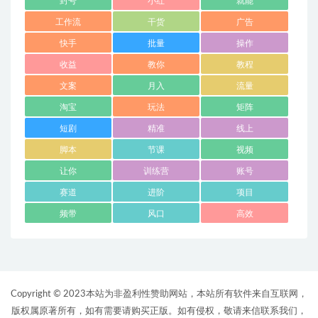
封号
小红
就能
工作流
干货
广告
快手
批量
操作
收益
教你
教程
文案
月入
流量
淘宝
玩法
矩阵
短剧
精准
线上
脚本
节课
视频
让你
训练营
账号
赛道
进阶
项目
频带
风口
高效
Copyright © 2023本站为非盈利性赞助网站，本站所有软件来自互联网，
版权属原著所有，如有需要请购买正版。如有侵权，敬请来信联系我们，