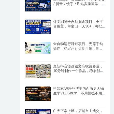
/ 抖音 / 快手 / B 站实操教学，
手把手教投手赚钱变现，全套变
现拆解稳定出单
外卖浏览全自动掘金项目，全平
台覆盖，单窗口一天30+，可批
量矩阵做，轻松日入500+
全自动运行賺钱项目，无需手动
操作，稳定运行长期可做，新手
副业首选
最新抖音漫画图文高收益赛道，
10分钟制作一个作品，稳拿创作
者伙伴计划收益
抖音80W粉丝博主的AI历史人物
生平VLOG教学，不用拍摄不用
露脸，AI帮你搞定，轻松解锁伙
伴计划+精选收益
白天正常上班，店铺自主成交，