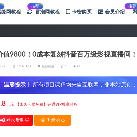
荐
推荐
推荐
福缘网教程
冒泡网教程
卡密购买
会员介绍
价值9800！0成本复刻抖音百万级影视直播间！
admin
2023-11-21
冒泡网教程
0
851
温馨提示
丨 所有项目课程均来自互联网，非本站原创
信，谨防上当受骗！
.8
元宝
【永久会员免费】开通VIP尊享特权
登录后购买
升级会员