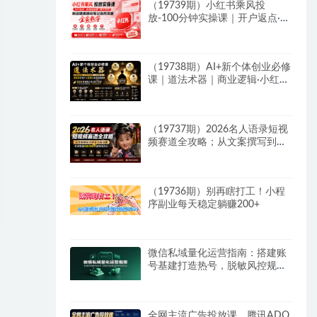
（19739期）小红书乘风投
放-100分钟实操课｜开户返点·标
准投搭建·莱卡定向，新店建模撬
动笔记自然流量全套教学
（19738期）AI+新个体创业必修
课｜道法术器｜商业逻辑·小红书
流量·AI智能体｜低成本打造个人
变现小生意全套教学
（19737期）2026名人语录短视
频赛道全攻略；从文案撰写到声
音克隆部署，系统掌握涨粉变现
双赢制作技术
（19736期）别再瞎打工！小程
序副业每天稳定躺赚200+
微信私域量化运营指南：搭建账
号基建打造热号，脱敏风控规避
运营各类高危风险
全网主流广告投放课，腾讯ADQ