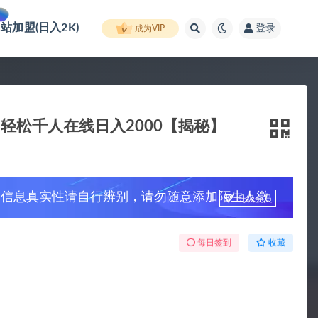
网站加盟(日入2K)
登录
成为VIP
轻松千人在线日入2000【揭秘】
，信息真实性请自行辨别，请勿随意添加陌生人微
升级会员
每日签到
收藏