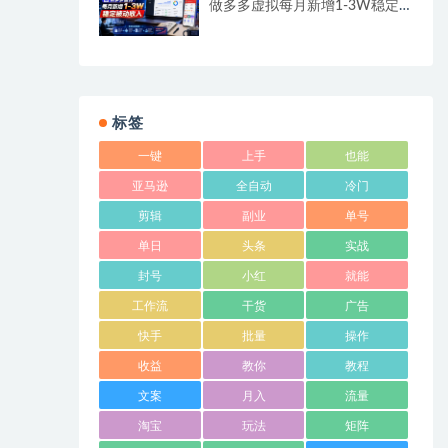
做多多虚拟每月新增1-3W稳定
被动收入
标签
一键
上手
也能
亚马逊
全自动
冷门
剪辑
副业
单号
单日
头条
实战
封号
小红
就能
工作流
干货
广告
快手
批量
操作
收益
教你
教程
文案
月入
流量
淘宝
玩法
矩阵