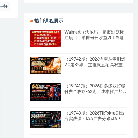
链接
热门课程展示
Walmart（沃尔玛）超市浏览标
注项目，单账号日收益20+单电
脑日收益可达800+带分佣机制
（19742期）2026淘宝从零到爆
2.0第85期；主推款五项高权重初
始设置，改销量评晒秒单快速破
零积累基础权重
（19741期）2026拼多多双打强
付费全攻略-62期；成本推广加托
管双剑合璧，系统讲解7种付费
玩法优劣势与选择策略
（19740期）2026TikTok短剧出
海实战课：IAA广告分账×IAP付
费变现×账号搭建×平台规则×双
轨爆发×回款全流程