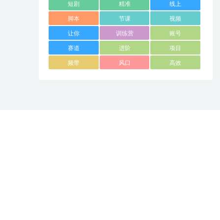
短剧
精准
线上
脚本
节课
视频
让你
训练营
账号
赛道
进阶
项目
频带
风口
高效