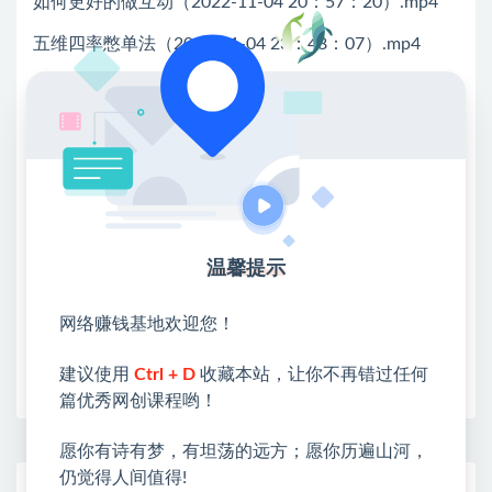
如何更好的做互动（2022-11-04 20：57：20）.mp4
五维四率憋单法（2022-11-04 23：48：07）.mp4
💖课程资料【免费】领取教程💖
①：点击右上角【
】三个点
②：选择【在浏览器打开】
③：点击右上方【登录】领取
温馨提示
限时活动：注册新用户赠送VIP
网络赚钱基地欢迎您！
收藏
海报
链接
建议使用
Ctrl + D
收藏本站，让你不再错过任何
篇优秀网创课程哟！
愿你有诗有梦，有坦荡的远方；愿你历遍山河，
仍觉得人间值得!