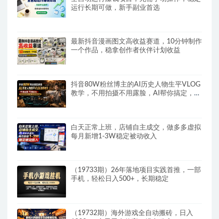
运行长期可做，新手副业首选
最新抖音漫画图文高收益赛道，10分钟制作
一个作品，稳拿创作者伙伴计划收益
抖音80W粉丝博主的AI历史人物生平VLOG
教学，不用拍摄不用露脸，AI帮你搞定，轻
松解锁伙伴计划+精选收益
白天正常上班，店铺自主成交，做多多虚拟
每月新增1-3W稳定被动收入
（19733期）26年落地项目实践首推，一部
手机，轻松日入500+，长期稳定
（19732期）海外游戏全自动搬砖，日入