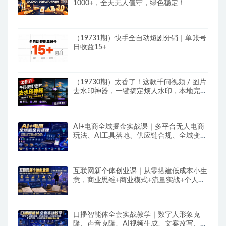
1000+，全天无人值守，绿色稳定！
（19731期）快手全自动短剧分销｜单账号
日收益15+
（19730期）太香了！这款千问视频 / 图片
去水印神器，一键搞定烦人水印，本地完全
免费，浏览器拓展插件
AI+电商全域掘金实战课｜多平台无人电商
玩法、AI工具落地、供应链合规、全域变现
闭环全套教程
互联网新个体创业课｜从零搭建低成本小生
意，商业思维+商业模式+流量实战+个人成
长全闭环教程
口播智能体全套实战教学｜数字人形象克
隆、声音克隆、AI视频生成、文案改写、软