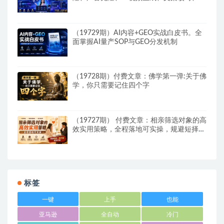
件配置零基础落地课
（19729期）AI内容+GEO实战白皮书。全
面掌握AI量产SOP与GEO分发机制
（19728期）付费文章：佛学第一弹:关于佛
学，你只需要记住四个字
（19727期） 付费文章：相亲筛选对象的高
效实用策略，全程落地可实操，规避短择、
利己型相亲对象
标签
一键
上手
也能
亚马逊
全自动
冷门