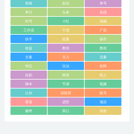
剪辑
副业
单号
单日
头条
实战
封号
小红
就能
工作流
干货
广告
快手
批量
操作
收益
教你
教程
文案
月入
流量
淘宝
玩法
矩阵
短剧
精准
线上
脚本
节课
视频
让你
训练营
账号
赛道
进阶
项目
频带
风口
高效