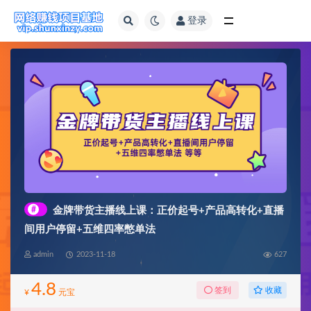
登录
全部
#
金牌带货主播线上课：正价起号+产品高转化+直播
间用户停留+五维四率憋单法
admin
2023-11-18
627
4.8
收藏
签到
¥
元宝