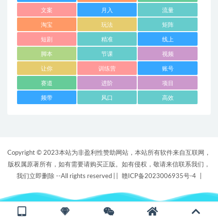
文案
月入
流量
淘宝
玩法
矩阵
短剧
精准
线上
脚本
节课
视频
让你
训练营
账号
赛道
进阶
项目
频带
风口
高效
Copyright © 2023本站为非盈利性赞助网站，本站所有软件来自互联网，
版权属原著所有，如有需要请购买正版。如有侵权，敬请来信联系我们，
我们立即删除 --All rights reserved |
|
赣ICP备2023006935号-4
|