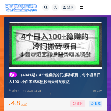
登录
全部
#
（4041期）4个稳赚的冷门搬砖项目，每个项目日
入100+小白零成本照抄当天可见收益
admin
2023-11-21
1.0K
4.8
收藏
签到
¥
元宝