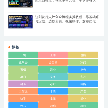
图文新赛道，轻松涨粉变现，拿创作者伙伴
计划收益【文档】
短剧发行人计划全流程实操教程｜零基础账
号定位、选剧剪辑、视频制作、发布优化一
站式出单变现课​
标签
一键
上手
也能
亚马逊
全自动
冷门
剪辑
副业
单号
单日
头条
实战
封号
小红
就能
工作流
干货
广告
快手
批量
操作
收益
教你
教程