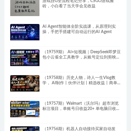
游戏挂G全流程笔记分享，CSGO游戏搬
砖，小白看了当天学会见收益
AI Agent智能体全阶实战课，从原理到实
操，手把手搭建可自动运行的AI Agent
（19759期） AI+短视频｜DeepSeek即梦豆
包小云雀全工具教学，从账号定位到剪映剪
辑，零基础也能快速上手做爆款
（19758期）历史人物，诗人一生Vlog教
学， AI制作丨伙伴计划丨精选收益丨商单
收徒 ，新领域红利期，抓紧做
（19757期）Walmart（沃尔玛）超市浏览
标注项目，单账号日收益20+ 单电脑日收益
可达1000+带分佣机制
（19756期）机器人自动接待买家自动发