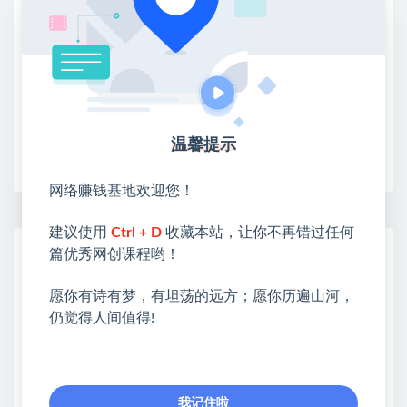
②：选择【在浏览器打开】
③：点击右上方【登录】领取
限时活动：注册新用户赠送VIP
温馨提示
收藏
海报
链接
网络赚钱基地欢迎您！
建议使用
Ctrl + D
收藏本站，让你不再错过任何
网赚基地简介
篇优秀网创课程哟！
站长微信：无
愿你有诗有梦，有坦荡的远方；愿你历遍山河，
❤本站：本站整合多方资源站，主要面向互联网创业
仍觉得人间值得!
类&副业类，资源丰富 物超所值。
❤能助您：找项目 + 低成本创业 + 减少信息差 + 见识
各种项目 + 提升网创认知。
❤本站为众多团队提供了重要价值，也为众多创业者
我记住啦