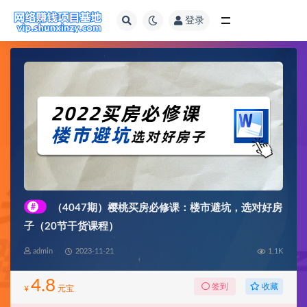
登录
全部
#
（4047期）樱桃买房必修课：楼市避坑，选对好房
子（20节干货课程）
admin
2023-11-21
1.1K
4.8
收藏
签到
¥
元宝