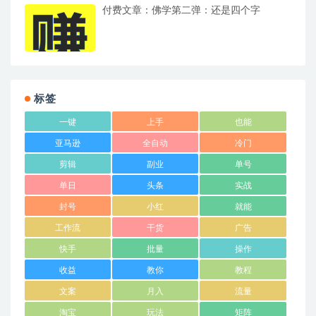
付费文章：佛学第二弹：还是四个字
标签
一键
上手
也能
亚马逊
全自动
冷门
剪辑
副业
单号
单日
头条
实战
封号
小红
就能
工作流
干货
广告
快手
批量
操作
收益
教你
教程
文案
月入
流量
淘宝
玩法
矩阵