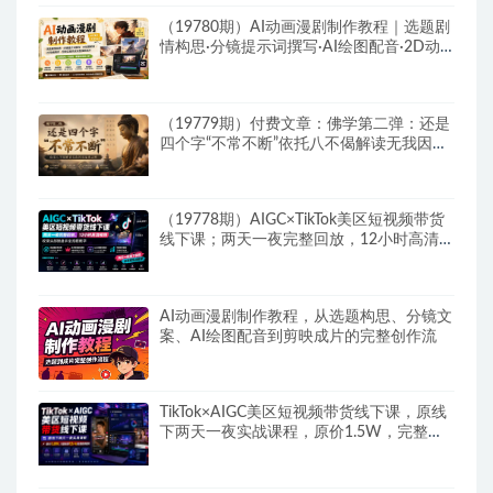
（19780期）AI动画漫剧制作教程｜选题剧
情构思·分镜提示词撰写·AI绘图配音·2D动
画制作·剪映实操完成完整漫剧成片
（19779期）付费文章：佛学第二弹：还是
四个字“不常不断”依托八不偈解读无我因果
连续之理
（19778期）AIGC×TikTok美区短视频带货
线下课；两天一夜完整回放，12小时高清视
频收录头部操盘手全流程教学
AI动画漫剧制作教程，从选题构思、分镜文
案、AI绘图配音到剪映成片的完整创作流
TikTok×AIGC美区短视频带货线下课，原线
下两天一夜实战课程，原价1.5W，完整收
录12小时高清授课视频