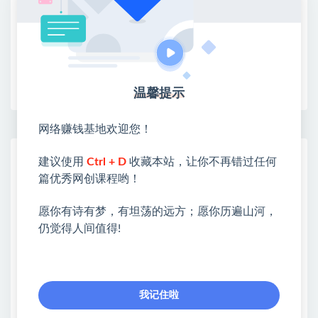
限时活动：注册新用户赠送VIP
收藏
海报
链接
温馨提示
网络赚钱基地欢迎您！
网赚基地简介
建议使用
Ctrl + D
收藏本站，让你不再错过任何
站长微信：无
篇优秀网创课程哟！
❤本站：本站整合多方资源站，主要面向互联网创业
愿你有诗有梦，有坦荡的远方；愿你历遍山河，
类&副业类，资源丰富 物超所值。
仍觉得人间值得!
❤能助您：找项目 + 低成本创业 + 减少信息差 + 见识
各种项目 + 提升网创认知。
❤本站为众多团队提供了重要价值，也为众多创业者
开启网络之门，广受好评！
我记住啦
❤如果您也依存于互联网，欢迎加入本站会员，将尽