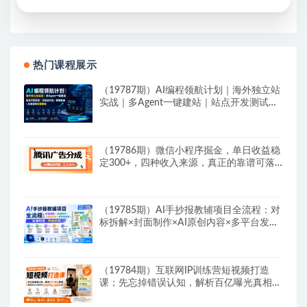
早为您提供丰盛价值。祝您前程似锦！
热门课程展示
（19787期）AI编程领航计划｜海外独立站
实战｜多Agent一键建站｜站点开发测试｜
冷启动引流｜数据复盘｜出海变现完整教程
（19786期）微信小程序掘金，单日收益稳
定300+，四种收入来源，真正的靠谱可落
地项目
（19785期）AI手抄报教辅项目全流程：对
标拆解×封面制作×AI原创内容×多平台发布
×私域引流×网盘变现
（19784期）互联网IP训练营短视频打造
课；先忘掉错误认知，解析百亿曝光真相，
重新树立内容创作方向感与收入模型认知