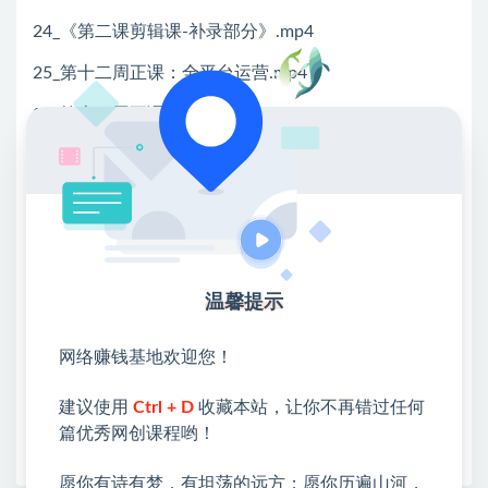
24_《第二课剪辑课-补录部分》.mp4
25_第十二周正课：全平台运营.mp4
26_第十四周正课：复盘&投放.mp4
💖课程资料【免费】领取教程💖
①：点击右上角【
】三个点
②：选择【在浏览器打开】
温馨提示
③：点击右上方【登录】领取
限时活动：注册新用户赠送VIP
网络赚钱基地欢迎您！
建议使用
Ctrl + D
收藏本站，让你不再错过任何
篇优秀网创课程哟！
收藏
海报
链接
愿你有诗有梦，有坦荡的远方；愿你历遍山河，