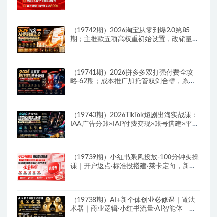
佣机制
（19742期）2026淘宝从零到爆2.0第85
期；主推款五项高权重初始设置，改销量评
晒秒单快速破零积累基础权重
（19741期）2026拼多多双打强付费全攻
略-62期；成本推广加托管双剑合璧，系统
讲解7种付费玩法优劣势与选择策略
（19740期）2026TikTok短剧出海实战课：
IAA广告分账×IAP付费变现×账号搭建×平台
规则×双轨爆发×回款全流程
（19739期）小红书乘风投放-100分钟实操
课｜开户返点·标准投搭建·莱卡定向，新店
建模撬动笔记自然流量全套教学
（19738期）AI+新个体创业必修课｜道法
术器｜商业逻辑·小红书流量·AI智能体｜低