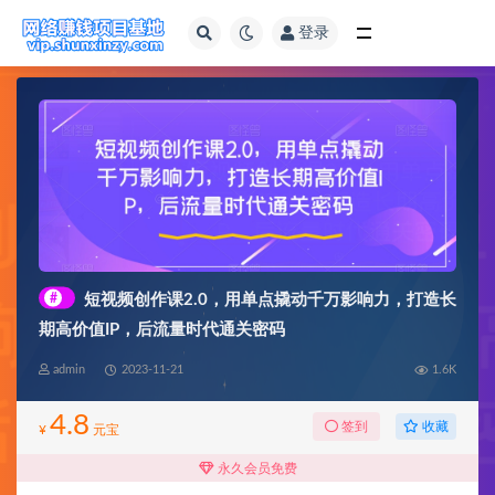
登录
全部
#
短视频创作课2.0，用单点撬动千万影响力，打造长
期高价值IP，后流量时代通关密码
admin
2023-11-21
1.6K
4.8
收藏
签到
¥
元宝
永久会员免费