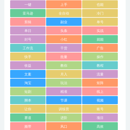
一键
上手
也能
亚马逊
全自动
冷门
剪辑
副业
单号
单日
头条
实战
封号
小红
就能
工作流
干货
广告
快手
批量
操作
收益
教你
教程
文案
月入
流量
淘宝
玩法
矩阵
短剧
精准
线上
脚本
节课
视频
让你
训练营
账号
赛道
进阶
项目
频带
风口
高效