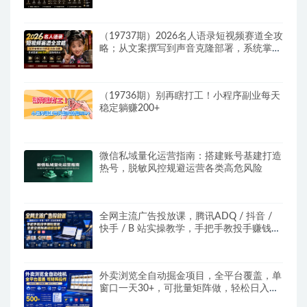
成本打造个人变现小生意全套教学
（19737期）2026名人语录短视频赛道全攻
略；从文案撰写到声音克隆部署，系统掌握
涨粉变现双赢制作技术
（19736期）别再瞎打工！小程序副业每天
稳定躺赚200+
微信私域量化运营指南：搭建账号基建打造
热号，脱敏风控规避运营各类高危风险
全网主流广告投放课，腾讯ADQ / 抖音 /
快手 / B 站实操教学，手把手教投手赚钱变
现，全套变现拆解稳定出单
外卖浏览全自动掘金项目，全平台覆盖，单
窗口一天30+，可批量矩阵做，轻松日入
500+