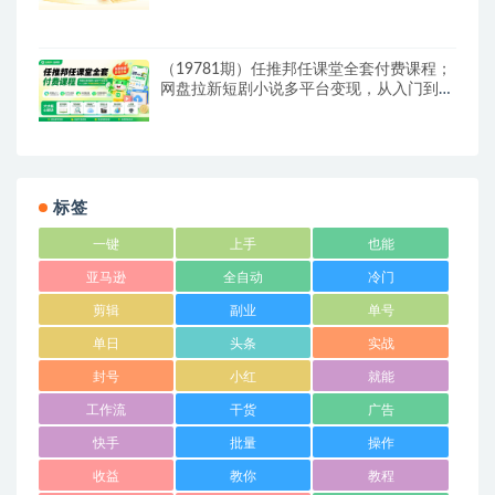
（19781期）任推邦任课堂全套付费课程；
网盘拉新短剧小说多平台变现，从入门到高
阶零基础也能轻松上手实操
标签
一键
上手
也能
亚马逊
全自动
冷门
剪辑
副业
单号
单日
头条
实战
封号
小红
就能
工作流
干货
广告
快手
批量
操作
收益
教你
教程