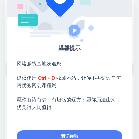
③：点击右上方【登录】领取
限时活动：注册新用户赠送VIP
温馨提示
收藏
海报
链接
网络赚钱基地欢迎您！
建议使用
Ctrl + D
收藏本站，让你不再错过任何
网赚基地简介
篇优秀网创课程哟！
站长微信：无
愿你有诗有梦，有坦荡的远方；愿你历遍山河，
❤本站：本站整合多方资源站，主要面向互联网创业
仍觉得人间值得!
类&副业类，资源丰富 物超所值。
❤能助您：找项目 + 低成本创业 + 减少信息差 + 见识
各种项目 + 提升网创认知。
❤本站为众多团队提供了重要价值，也为众多创业者
我记住啦