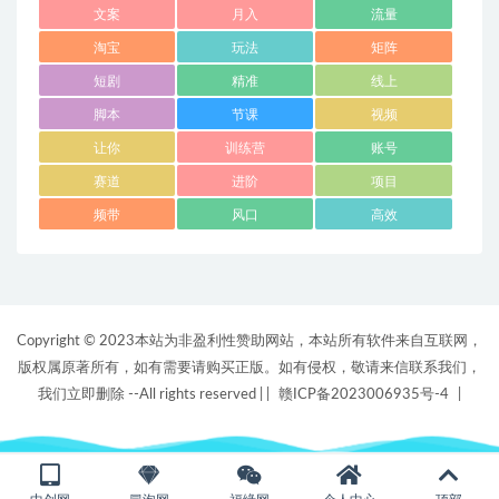
文案
月入
流量
淘宝
玩法
矩阵
短剧
精准
线上
脚本
节课
视频
让你
训练营
账号
赛道
进阶
项目
频带
风口
高效
Copyright © 2023本站为非盈利性赞助网站，本站所有软件来自互联网，
版权属原著所有，如有需要请购买正版。如有侵权，敬请来信联系我们，
我们立即删除 --All rights reserved |
|
赣ICP备2023006935号-4
|