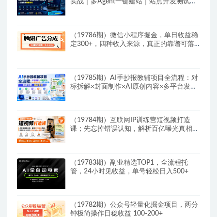
实战｜多Agent一键建站｜站点开发测试｜
冷启动引流｜数据复盘｜出海变现完整教程
（19786期）微信小程序掘金，单日收益稳
定300+，四种收入来源，真正的靠谱可落
地项目
（19785期）AI手抄报教辅项目全流程：对
标拆解×封面制作×AI原创内容×多平台发布
×私域引流×网盘变现
（19784期）互联网IP训练营短视频打造
课；先忘掉错误认知，解析百亿曝光真相，
重新树立内容创作方向感与收入模型认知
（19783期）副业精选TOP1，全流程托
管，24小时见收益，单号轻松日入500+
（19782期）公众号轻量化掘金项目，两分
钟极简操作日稳收益 100-200+