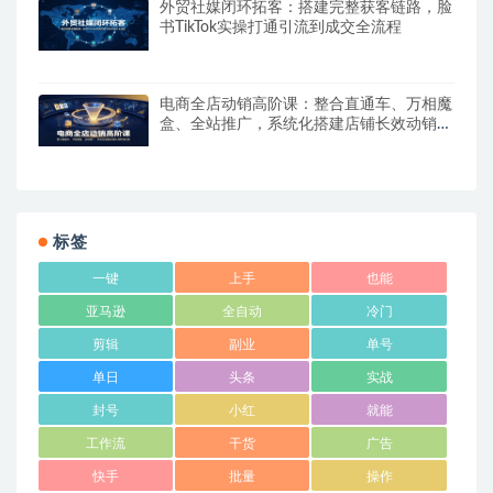
外贸社媒闭环拓客：搭建完整获客链路，脸
书TikTok实操打通引流到成交全流程
电商全店动销高阶课：整合直通车、万相魔
盒、全站推广，系统化搭建店铺长效动销方
案
标签
一键
上手
也能
亚马逊
全自动
冷门
剪辑
副业
单号
单日
头条
实战
封号
小红
就能
工作流
干货
广告
快手
批量
操作