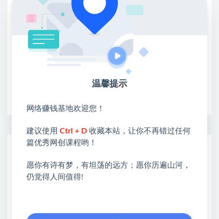
②：选择【在浏览器打开】
③：点击右上方【登录】领取
限时活动：注册新用户赠送VIP
温馨提示
收藏
海报
链接
网络赚钱基地欢迎您！
建议使用
Ctrl + D
收藏本站，让你不再错过任何
篇优秀网创课程哟！
网赚基地简介
站长微信：无
愿你有诗有梦，有坦荡的远方；愿你历遍山河，
仍觉得人间值得!
❤本站：本站整合多方资源站，主要面向互联网创业
类&副业类，资源丰富 物超所值。
❤能助您：找项目 + 低成本创业 + 减少信息差 + 见识
各种项目 + 提升网创认知。