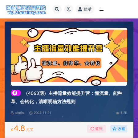
登录
全部
#
（4063期）主播流量效能提升营：懂流量、能种
草、会转化，清晰明确方法规则
admin
2023-11-21
1.2K
4.8
收藏
签到
¥
元宝