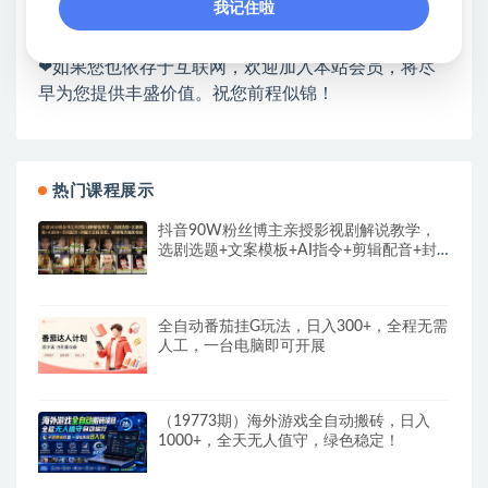
我记住啦
❤本站为众多团队提供了重要价值，也为众多创业者
开启网络之门，广受好评！
❤如果您也依存于互联网，欢迎加入本站会员，将尽
早为您提供丰盛价值。祝您前程似锦！
热门课程展示
抖音90W粉丝博主亲授影视剧解说教学，
选剧选题+文案模板+AI指令+剪辑配音+封
面全流程变现，解锁精选独家收益
全自动番茄挂G玩法，日入300+，全程无需
人工，一台电脑即可开展
（19773期）海外游戏全自动搬砖，日入
1000+，全天无人值守，绿色稳定！