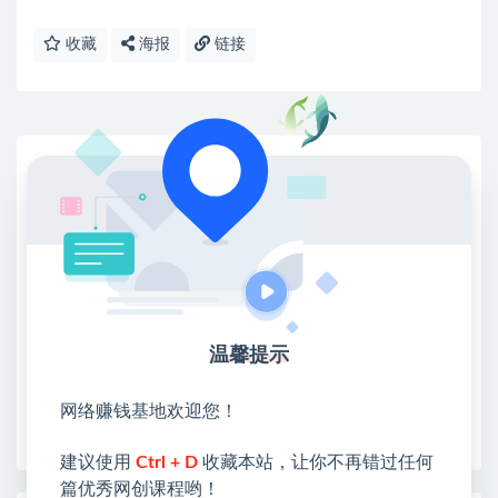
收藏
海报
链接
网赚基地简介
站长微信：无
❤本站：本站整合多方资源站，主要面向互联网创业
类&副业类，资源丰富 物超所值。
❤能助您：找项目 + 低成本创业 + 减少信息差 + 见识
各种项目 + 提升网创认知。
❤本站为众多团队提供了重要价值，也为众多创业者
温馨提示
开启网络之门，广受好评！
❤如果您也依存于互联网，欢迎加入本站会员，将尽
网络赚钱基地欢迎您！
早为您提供丰盛价值。祝您前程似锦！
建议使用
Ctrl + D
收藏本站，让你不再错过任何
篇优秀网创课程哟！