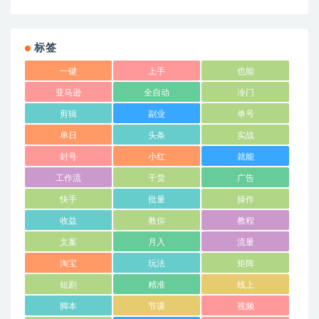
标签
一键
上手
也能
亚马逊
全自动
冷门
剪辑
副业
单号
单日
头条
实战
封号
小红
就能
工作流
干货
广告
快手
批量
操作
收益
教你
教程
文案
月入
流量
淘宝
玩法
矩阵
短剧
精准
线上
脚本
节课
视频