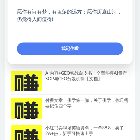
热门课程展示
愿你有诗有梦，有坦荡的远方；愿你历遍山河，
名人语录短视频教学，2026年最新赛道，
仍觉得人间值得!
涨粉变现两不误
公众号流量主变现项目，普通人也能通过这
我记住啦
个项目日入四位数（更新26年8月）
AI内容+GEO实战白皮书，全面掌握AI量产
SOP与GEO分发机制【文档】
付费文章：佛学第一弹，关于佛学，你只需
要记住四个字
小红书卖职场英语资料，一单39.8，卖了
2w+份，新手可快速上手