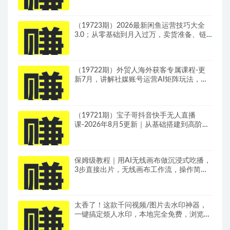
（19723期）2026最新闲鱼运营技巧大全
3.0；从零基础到月入过万，卖货准备、链
接搭建到选品定价全拆解
（19722期）外贸人海外获客专属课程-更
新7月，讲解社媒账号运营AI矩阵玩法，，
系统掌握海外客户开发全流程实战方法
（19721期）宝子哥抖音快手无人直播
课-2026年8月5更新｜从基础搭建到高阶起
号，稳号防封技术，搭建自动化直播变现体
系
保姆级教程｜用AI无线画布做沉浸式吃播，
3步直接出片，无线画布工作流，操作简单
好上手
太香了！这款千问视频/图片去水印神器，
一键搞定烦人水印，本地完全免费，浏览器
拓展插件