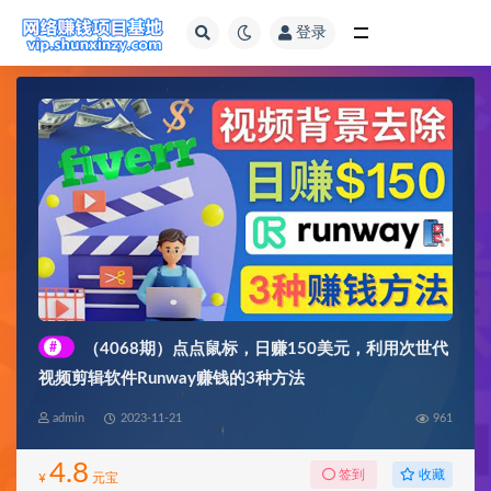
登录
全部
#
（4068期）点点鼠标，日赚150美元，利用次世代
视频剪辑软件Runway赚钱的3种方法
admin
2023-11-21
961
4.8
收藏
签到
¥
元宝