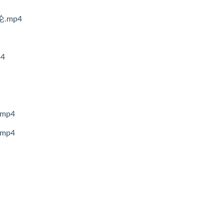
.mp4
4
mp4
mp4