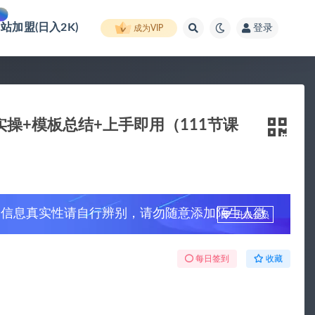
网站加盟(日入2K)
登录
成为VIP
操+模板总结+上手即用（111节课
，信息真实性请自行辨别，请勿随意添加陌生人微
升级会员
每日签到
收藏