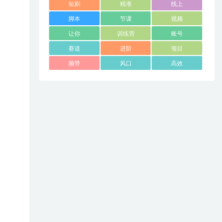
短剧
精准
线上
脚本
节课
视频
让你
训练营
账号
赛道
进阶
项目
频带
风口
高效