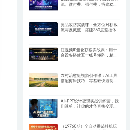
流、微付费、强付费，搭建稳定
长效的带货流量体系
竞品攻防实战课：全方位对标截
流与反截流，搭建360度监控体
系抢占平台流量
短视频IP量化获客实战课：用十
台设备搭建五十账号矩阵，精准
打造引流接单型流量账号
农村治愈短视频创作课：AI工具
搭配剪辑技巧，零基础快速制作
高质感田园治愈内容
AI+PPT设计变现实战训练营，我
们派单，让你的才华直接变现，
三大核心模块带你构建Al设计x派
单变现的完整闭环
（19760期）全自动番茄挂机玩