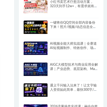
小红书卖艺术疗愈活动方案，
323天到手12w+，有需求就有市
场
一键将你QQ空间全部内容备份
下来！照片/视频/动态信息全存
本地，Github最新开源项目
QzoneArchive
AI视频全能大师实战课｜全赛道
AI短视频制作、特效创作、场景
变现零基础全套教程
AIGC大模型技术与商业应用全解
课｜产业趋势、底层架构、MaaS
商业模式、全行业场景落地实战
教程
通义千问输入法来了！让文字输
入变得如此简单，最快300字/
分，AI自动润色，说话秒变工整
文字
2026流量操盘实战课：融合自然