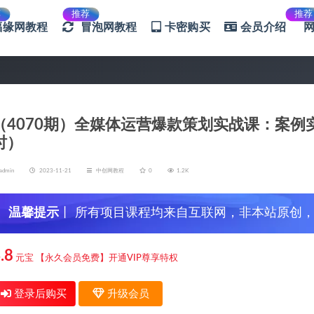
荐
推荐
推荐
福缘网教程
冒泡网教程
卡密购买
会员介绍
（4070期）全媒体运营爆款策划实战课：案例实
时）
admin
2023-11-21
中创网教程
0
1.2K
温馨提示
丨 所有项目课程均来自互联网，非本站原创
信，谨防上当受骗！
.8
元宝
【永久会员免费】开通VIP尊享特权
登录后购买
升级会员