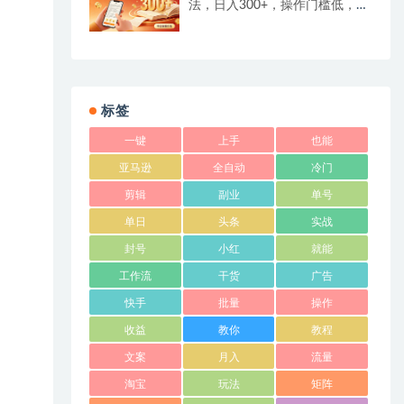
法，日入300+，操作门槛低，一
台电脑即可开展
标签
一键
上手
也能
亚马逊
全自动
冷门
剪辑
副业
单号
单日
头条
实战
封号
小红
就能
工作流
干货
广告
快手
批量
操作
收益
教你
教程
文案
月入
流量
淘宝
玩法
矩阵