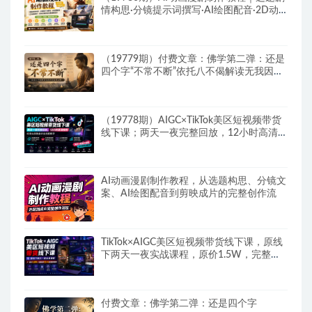
情构思·分镜提示词撰写·AI绘图配音·2D动
画制作·剪映实操完成完整漫剧成片
（19779期）付费文章：佛学第二弹：还是
四个字“不常不断”依托八不偈解读无我因果
连续之理
（19778期）AIGC×TikTok美区短视频带货
线下课；两天一夜完整回放，12小时高清视
频收录头部操盘手全流程教学
AI动画漫剧制作教程，从选题构思、分镜文
案、AI绘图配音到剪映成片的完整创作流
TikTok×AIGC美区短视频带货线下课，原线
下两天一夜实战课程，原价1.5W，完整收
录12小时高清授课视频
付费文章：佛学第二弹：还是四个字