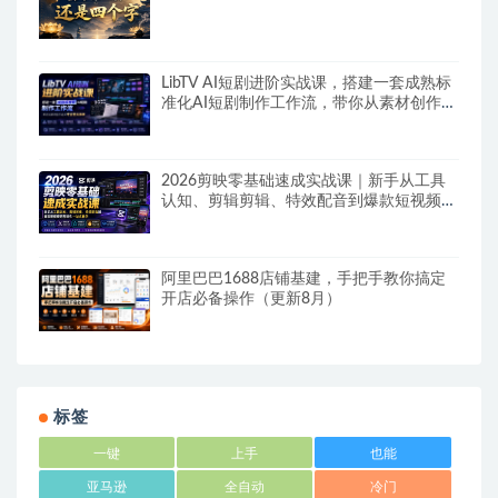
LibTV AI短剧进阶实战课，搭建一套成熟标
准化AI短剧制作工作流，带你从素材创作走
向专业镜头叙事
2026剪映零基础速成实战课｜新手从工具
认知、剪辑剪辑、特效配音到爆款短视频完
整制作一站式教学
阿里巴巴1688店铺基建，手把手教你搞定
开店必备操作（更新8月）
标签
一键
上手
也能
亚马逊
全自动
冷门