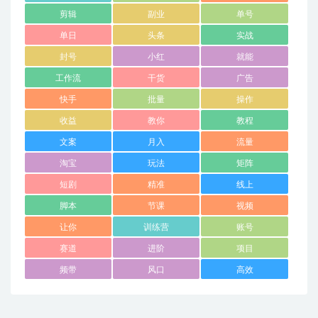
剪辑
副业
单号
单日
头条
实战
封号
小红
就能
工作流
干货
广告
快手
批量
操作
收益
教你
教程
文案
月入
流量
淘宝
玩法
矩阵
短剧
精准
线上
脚本
节课
视频
让你
训练营
账号
赛道
进阶
项目
频带
风口
高效