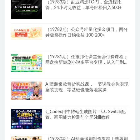
（19783期）副业精选TOP1，全流程托
管，24小时见收益，单号轻松日入500+
（19782期）公众号轻量化掘金项目，两分
钟极简操作日稳收益 100-200+
（19781期）任推邦任课堂全套付费课程；
网盘拉新短剧小说多平台变现，从入门到高
阶零基础也能轻松上手实操
AI童装爆款带货实战课，一节课教会你实现
童装变现，零基础也能落地实操
让Codex用中转站生成图片：CC Switch配
置、画图能力检测与全局Skill教程
（19780期）AI动画漫剧制作教程｜选题剧