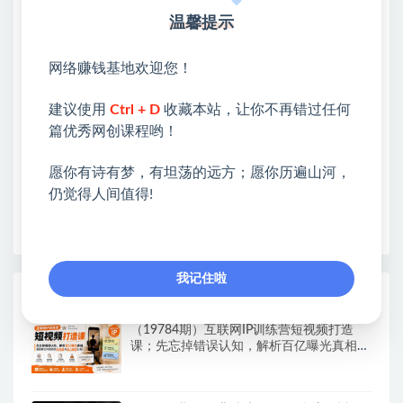
网赚基地简介
温馨提示
站长微信：无
❤本站：本站整合多方资源站，主要面向互联网创业
网络赚钱基地欢迎您！
类&副业类，资源丰富 物超所值。
❤能助您：找项目 + 低成本创业 + 减少信息差 + 见识
建议使用
Ctrl + D
收藏本站，让你不再错过任何
各种项目 + 提升网创认知。
篇优秀网创课程哟！
❤本站为众多团队提供了重要价值，也为众多创业者
愿你有诗有梦，有坦荡的远方；愿你历遍山河，
开启网络之门，广受好评！
仍觉得人间值得!
❤如果您也依存于互联网，欢迎加入本站会员，将尽
早为您提供丰盛价值。祝您前程似锦！
我记住啦
热门课程展示
（19784期）互联网IP训练营短视频打造
课；先忘掉错误认知，解析百亿曝光真相，
重新树立内容创作方向感与收入模型认知