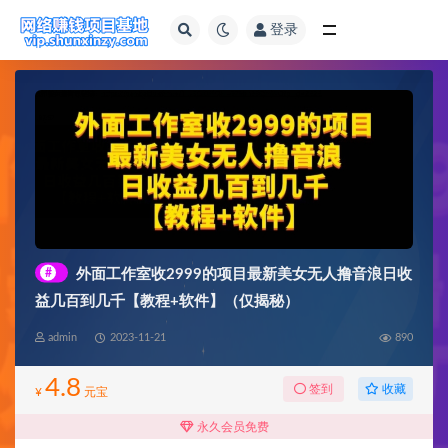
登录
全部
#
外面工作室收2999的项目最新美女无人撸音浪日收
益几百到几千【教程+软件】（仅揭秘）
admin
2023-11-21
890
4.8
收藏
签到
¥
元宝
永久会员免费