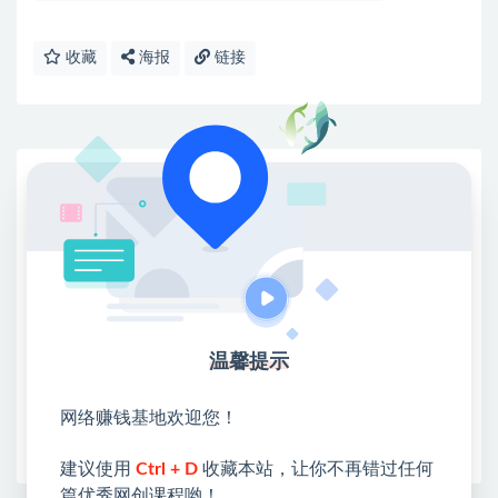
收藏
海报
链接
网赚基地简介
站长微信：无
❤本站：本站整合多方资源站，主要面向互联网创业
类&副业类，资源丰富 物超所值。
❤能助您：找项目 + 低成本创业 + 减少信息差 + 见识
各种项目 + 提升网创认知。
❤本站为众多团队提供了重要价值，也为众多创业者
温馨提示
开启网络之门，广受好评！
❤如果您也依存于互联网，欢迎加入本站会员，将尽
网络赚钱基地欢迎您！
早为您提供丰盛价值。祝您前程似锦！
建议使用
Ctrl + D
收藏本站，让你不再错过任何
篇优秀网创课程哟！