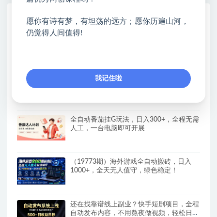
热门课程展示
愿你有诗有梦，有坦荡的远方；愿你历遍山河，
仍觉得人间值得!
CodeX从0到1实战课，吃透CodeX全功能，
零基础AI开发实战，从部署到高阶项目一键
落地
抖音90W粉丝博主亲授影视剧解说教学，
我记住啦
选剧选题+文案模板+AI指令+剪辑配音+封
面全流程变现，解锁精选独家收益
全自动番茄挂G玩法，日入300+，全程无需
人工，一台电脑即可开展
（19773期）海外游戏全自动搬砖，日入
1000+，全天无人值守，绿色稳定！
还在找靠谱线上副业？快手短剧项目，全程
自动发布内容，不用熬夜做视频，轻松日入