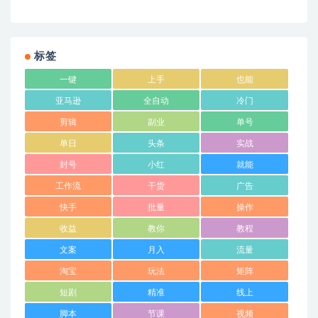
标签
一键
上手
也能
亚马逊
全自动
冷门
剪辑
副业
单号
单日
头条
实战
封号
小红
就能
工作流
干货
广告
快手
批量
操作
收益
教你
教程
文案
月入
流量
淘宝
玩法
矩阵
短剧
精准
线上
脚本
节课
视频