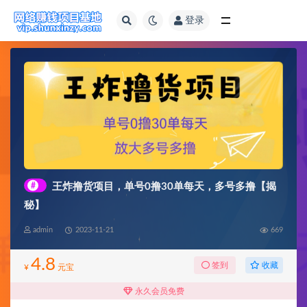
登录
全部
#
王炸撸货项目，单号0撸30单每天，多号多撸【揭
秘】
admin
2023-11-21
669
4.8
收藏
签到
¥
元宝
永久会员免费