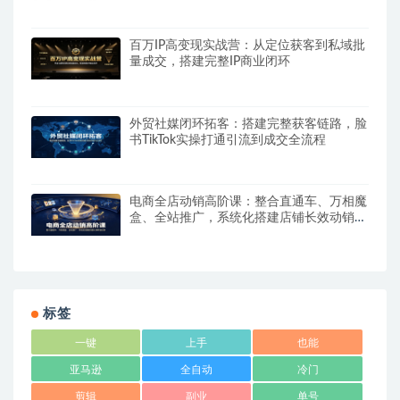
百万IP高变现实战营：从定位获客到私域批
量成交，搭建完整IP商业闭环
外贸社媒闭环拓客：搭建完整获客链路，脸
书TikTok实操打通引流到成交全流程
电商全店动销高阶课：整合直通车、万相魔
盒、全站推广，系统化搭建店铺长效动销方
案
标签
一键
上手
也能
亚马逊
全自动
冷门
剪辑
副业
单号