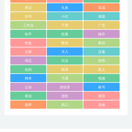
单日
头条
实战
封号
小红
就能
工作流
干货
广告
快手
批量
操作
收益
教你
教程
文案
月入
流量
淘宝
玩法
矩阵
短剧
精准
线上
脚本
节课
视频
让你
训练营
账号
赛道
进阶
项目
频带
风口
高效