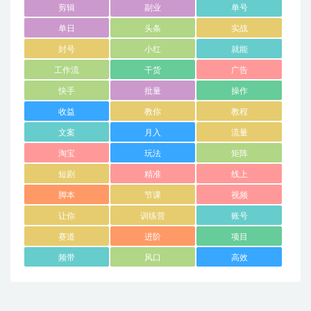
剪辑
副业
单号
单日
头条
实战
封号
小红
就能
工作流
干货
广告
快手
批量
操作
收益
教你
教程
文案
月入
流量
淘宝
玩法
矩阵
短剧
精准
线上
脚本
节课
视频
让你
训练营
账号
赛道
进阶
项目
频带
风口
高效