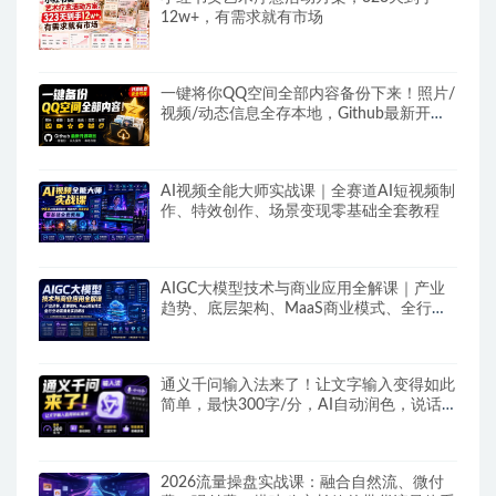
12w+，有需求就有市场
一键将你QQ空间全部内容备份下来！照片/
视频/动态信息全存本地，Github最新开源
项目QzoneArchive
AI视频全能大师实战课｜全赛道AI短视频制
作、特效创作、场景变现零基础全套教程
AIGC大模型技术与商业应用全解课｜产业
趋势、底层架构、MaaS商业模式、全行业
场景落地实战教程
通义千问输入法来了！让文字输入变得如此
简单，最快300字/分，AI自动润色，说话秒
变工整文字
2026流量操盘实战课：融合自然流、微付