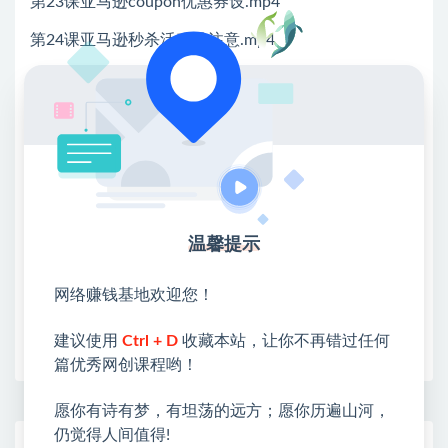
第23课亚马逊coupon优惠券设.mp4
第24课亚马逊秒杀活动及注意.mp4
💖课程资料【免费】领取教程💖
①：点击右上角【
】三个点
②：选择【在浏览器打开】
③：点击右上方【登录】领取
温馨提示
限时活动：注册新用户赠送VIP
网络赚钱基地欢迎您！
收藏
海报
链接
建议使用
Ctrl + D
收藏本站，让你不再错过任何
篇优秀网创课程哟！
愿你有诗有梦，有坦荡的远方；愿你历遍山河，
仍觉得人间值得!