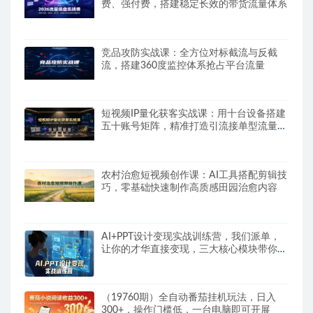
费、强付费，搭建稳定长效的带货流量体系
竞品攻防实战课：全方位对标截流与反截
流，搭建360度监控体系抢占平台流量
短视频IP量化获客实战课：用十台设备搭建
五十账号矩阵，精准打造引流接单型流量账
号
农村治愈短视频创作课：AI工具搭配剪辑技
巧，零基础快速制作高质感田园治愈内容
AI+PPT设计变现实战训练营，我们派单，
让你的才华直接变现，三大核心模块带你构
建Al设计x派单变现的完整闭环
（19760期）全自动番茄挂机玩法，日入
300+，操作门槛低，一台电脑即可开展