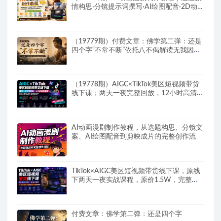
情构思·分镜提示词撰写·AI绘图配音·2D动
画制作·剪映实操完成完整漫剧成片
（19779期）付费文章：佛学第二弹：还是
四个字“不常不断”依托八不偈解读无我因果
连续之理
（19778期）AIGC×TikTok美区短视频带货
线下课；两天一夜完整回放，12小时高清视
频收录头部操盘手全流程教学
AI动画漫剧制作教程，从选题构思、分镜文
案、AI绘图配音到剪映成片的完整创作流
TikTok×AIGC美区短视频带货线下课，原线
下两天一夜实战课程，原价1.5W，完整收
录12小时高清授课视频
付费文章：佛学第二弹：还是四个字