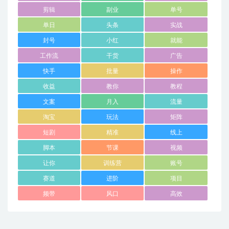
剪辑
副业
单号
单日
头条
实战
封号
小红
就能
工作流
干货
广告
快手
批量
操作
收益
教你
教程
文案
月入
流量
淘宝
玩法
矩阵
短剧
精准
线上
脚本
节课
视频
让你
训练营
账号
赛道
进阶
项目
频带
风口
高效