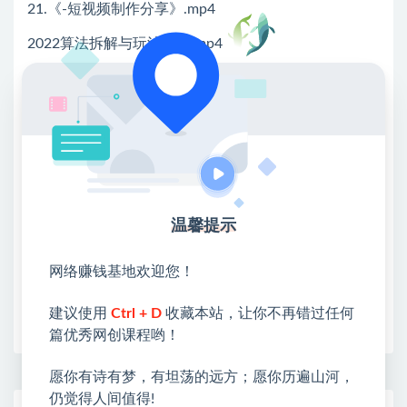
21.《-短视频制作分享》.mp4
2022算法拆解与玩法分析.mp4
💖课程资料【免费】领取教程💖
①：点击右上角【
】三个点
②：选择【在浏览器打开】
③：点击右上方【登录】领取
温馨提示
限时活动：注册新用户赠送VIP
网络赚钱基地欢迎您！
建议使用
Ctrl + D
收藏本站，让你不再错过任何
收藏
海报
链接
篇优秀网创课程哟！
愿你有诗有梦，有坦荡的远方；愿你历遍山河，
仍觉得人间值得!