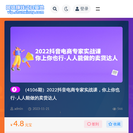
登录
全部
#
（4106期）2022抖音电商专家实战课，你上你也
行-人人能做的卖货达人
admin
2023-11-21
566
4.8
收藏
签到
¥
元宝