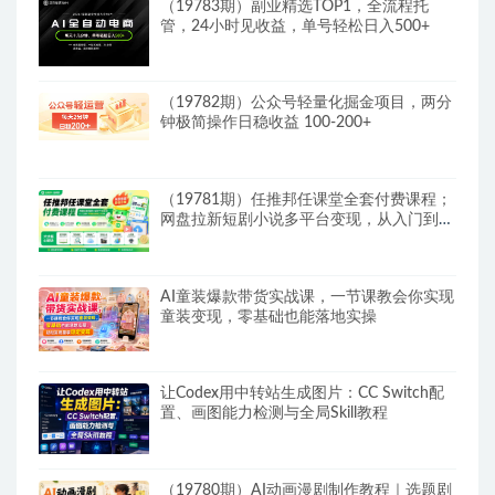
（19783期）副业精选TOP1，全流程托
管，24小时见收益，单号轻松日入500+
（19782期）公众号轻量化掘金项目，两分
钟极简操作日稳收益 100-200+
（19781期）任推邦任课堂全套付费课程；
网盘拉新短剧小说多平台变现，从入门到高
阶零基础也能轻松上手实操
AI童装爆款带货实战课，一节课教会你实现
童装变现，零基础也能落地实操
让Codex用中转站生成图片：CC Switch配
置、画图能力检测与全局Skill教程
（19780期）AI动画漫剧制作教程｜选题剧