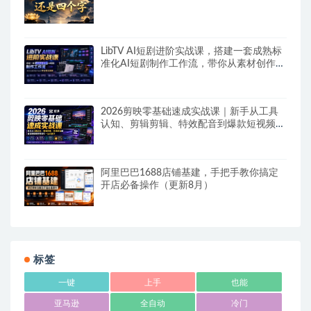
LibTV AI短剧进阶实战课，搭建一套成熟标
准化AI短剧制作工作流，带你从素材创作走
向专业镜头叙事
2026剪映零基础速成实战课｜新手从工具
认知、剪辑剪辑、特效配音到爆款短视频完
整制作一站式教学
阿里巴巴1688店铺基建，手把手教你搞定
开店必备操作（更新8月）
标签
一键
上手
也能
亚马逊
全自动
冷门