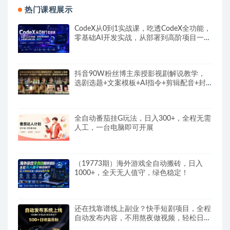
热门课程展示
CodeX从0到1实战课，吃透CodeX全功能，
零基础AI开发实战，从部署到高阶项目一键
落地
抖音90W粉丝博主亲授影视剧解说教学，
选剧选题+文案模板+AI指令+剪辑配音+封
面全流程变现，解锁精选独家收益
全自动番茄挂G玩法，日入300+，全程无需
人工，一台电脑即可开展
（19773期）海外游戏全自动搬砖，日入
1000+，全天无人值守，绿色稳定！
还在找靠谱线上副业？快手短剧项目，全程
自动发布内容，不用熬夜做视频，轻松日入
500+