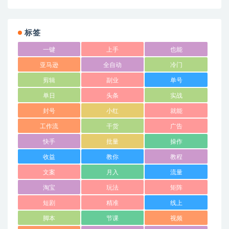
标签
一键
上手
也能
亚马逊
全自动
冷门
剪辑
副业
单号
单日
头条
实战
封号
小红
就能
工作流
干货
广告
快手
批量
操作
收益
教你
教程
文案
月入
流量
淘宝
玩法
矩阵
短剧
精准
线上
脚本
节课
视频