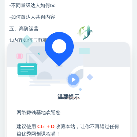
-不同量级达人如何bd
-如何跟达人共创内容
五、高阶运营
1.内容如何与电商承接
-关键词策略
-详情页承接
-数据复盘
2.如何用好mcn——沟通技巧
温馨提示
3.如何做好产品置换
4.如何识别和培养有okr精神的内容营销操盘手
网络赚钱基地欢迎您！
李庚——高ROl的小红书推广技巧
建议使用
Ctrl + D
收藏本站，让你不再错过任何
六、小红书极致ROI投放
篇优秀网创课程哟！