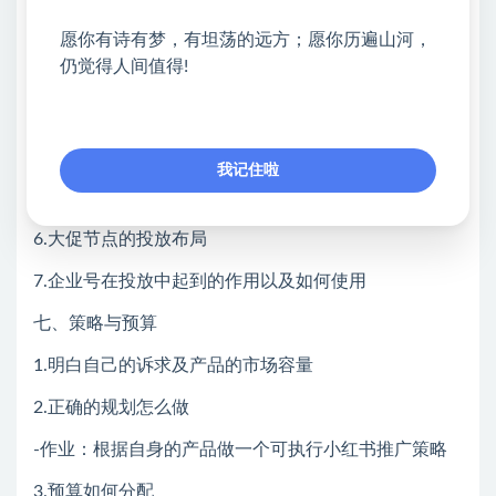
1.我对小红书投放的个人看法
愿你有诗有梦，有坦荡的远方；愿你历遍山河，
仍觉得人间值得!
2.如何筛选最适合投放的内容
3.小红书的投放工具及分发逻辑
4.测试及满足投放的基础数据
我记住啦
5.如何优化投放计划精控roi
6.大促节点的投放布局
7.企业号在投放中起到的作用以及如何使用
七、策略与预算
1.明白自己的诉求及产品的市场容量
2.正确的规划怎么做
-作业：根据自身的产品做一个可执行小红书推广策略
3.预算如何分配