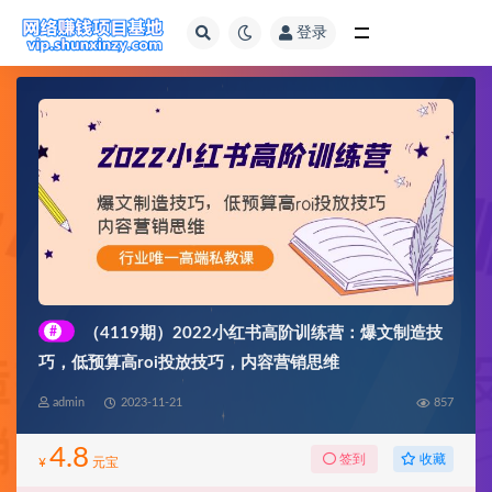
登录
全部
#
（4119期）2022小红书高阶训练营：爆文制造技
巧，低预算高roi投放技巧，内容营销思维
admin
2023-11-21
857
4.8
收藏
签到
¥
元宝