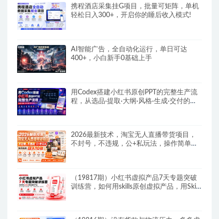
携程酒店采集挂G项目，批量可矩阵，单机
轻松日入300+，开启你的睡后收入模式!
AI智能广告，全自动化运行，单日可达
400+，小白新手0基础上手
用Codex搭建小红书原创PPT的完整生产流
程，从选品·提取·大纲·风格·生成·交付的九
步法
2026最新技术，淘宝无人直播带货项目，
不封号，不违规，公+私玩法，操作简单，
日入10张
（19817期）小红书虚拟产品7天专题突破
训练营，如何用skills原创虚拟产品，用Skil
搭建一套从选题、内容、产品到交付的个人
生产线