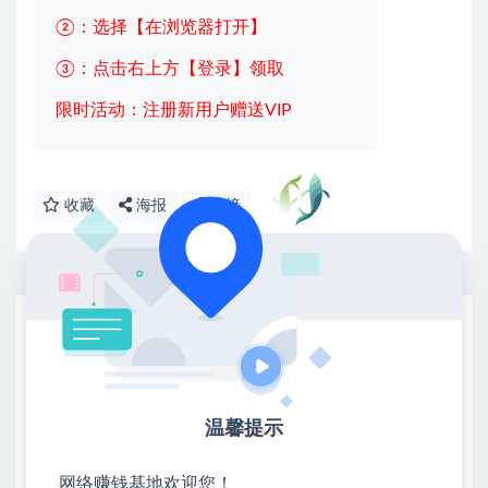
②：选择【在浏览器打开】
③：点击右上方【登录】领取
限时活动：注册新用户赠送VIP
收藏
海报
链接
网赚基地简介
站长微信：无
❤本站：本站整合多方资源站，主要面向互联网创业
类&副业类，资源丰富 物超所值。
温馨提示
❤能助您：找项目 + 低成本创业 + 减少信息差 + 见识
各种项目 + 提升网创认知。
网络赚钱基地欢迎您！