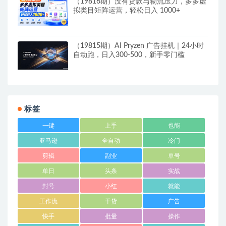
（19816期）没有货款与物流压力，多多虚
拟类目矩阵运营，轻松日入 1000+
（19815期）AI Pryzen 广告挂机｜24小时
自动跑，日入300-500，新手零门槛
标签
一键
上手
也能
亚马逊
全自动
冷门
剪辑
副业
单号
单日
头条
实战
封号
小红
就能
工作流
干货
广告
快手
批量
操作