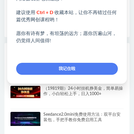
❤本站为众多团队提供了重要价值，也为众多创业者
开启网络之门，广受好评！
建议使用
Ctrl + D
收藏本站，让你不再错过任何
❤如果您也依存于互联网，欢迎加入本站会员，将尽
篇优秀网创课程哟！
早为您提供丰盛价值。祝您前程似锦！
愿你有诗有梦，有坦荡的远方；愿你历遍山河，
仍觉得人间值得!
热门课程展示
（19820期）抖音AI智能体【豆包电脑办公
任务】拉新多玩法,-15元/个，无需剪辑，无
我记住啦
脑收益
（19819期）24小时挂机挣美金，简单易操
作，小白轻松上手，日入1000+
Seedance2.0mini免费使用方法：双平台安
装包，手把手教你免费启用工具