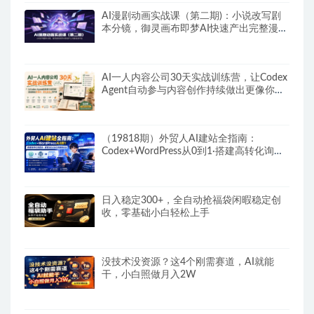
AI漫剧动画实战课（第二期)：小说改写剧
本分镜，御灵画布即梦AI快速产出完整漫剧
作品
AI一人内容公司30天实战训练营，让Codex
Agent自动参与内容创作持续做出更像你、
更有竞争力的内容
（19818期）外贸人AI建站全指南：
Codex+WordPress从0到1·搭建高转化询盘
站·解锁SEO/GEO流量新玩法-更新
日入稳定300+，全自动抢福袋闲暇稳定创
收，零基础小白轻松上手
没技术没资源？这4个刚需赛道，AI就能
干，小白照做月入2W