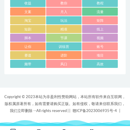
收益
教你
教程
文案
月入
流量
淘宝
玩法
矩阵
短剧
精准
线上
脚本
节课
视频
让你
训练营
账号
赛道
进阶
项目
频带
风口
高效
Copyright © 2023本站为非盈利性赞助网站，本站所有软件来自互联网，
版权属原著所有，如有需要请购买正版。如有侵权，敬请来信联系我们，
我们立即删除 --All rights reserved |
|
赣ICP备2023006935号-4
|