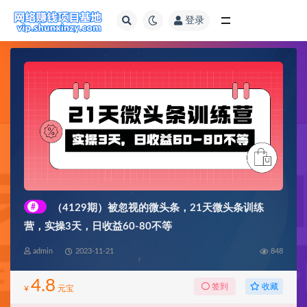
登录
全部
#
（4129期）被忽视的微头条，21天微头条训练
营，实操3天，日收益60-80不等
admin
2023-11-21
848
4.8
收藏
签到
¥
元宝