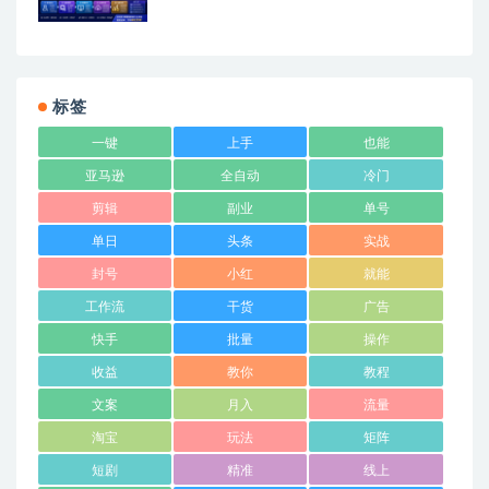
站式出单变现课​
标签
一键
上手
也能
亚马逊
全自动
冷门
剪辑
副业
单号
单日
头条
实战
封号
小红
就能
工作流
干货
广告
快手
批量
操作
收益
教你
教程
文案
月入
流量
淘宝
玩法
矩阵
短剧
精准
线上