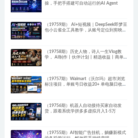
操，手把手搭建可自动运行的AI Agent
（19759期） AI+短视频｜DeepSeek即梦豆
包小云雀全工具教学，从账号定位到剪映剪
辑，零基础也能快速上手做爆款
（19758期）历史人物，诗人一生Vlog教
学， AI制作丨伙伴计划丨精选收益丨商单
收徒 ，新领域红利期，抓紧做
（19757期）Walmart（沃尔玛）超市浏览
标注项目，单账号日收益20+ 单电脑日收益
可达1000+带分佣机制
（19756期）机器人自动接待买家自动发
货，跟着系统学拼多多虚拟月入1-5万
（19755期）AI智能广告挂机，躺赚新模式