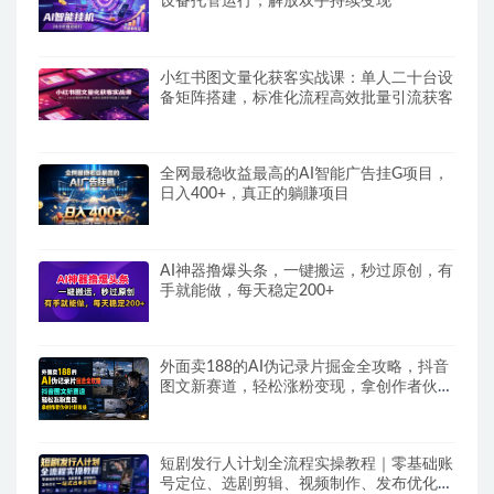
设备托管运行，解放双手持续变现
小红书图文量化获客实战课：单人二十台设
备矩阵搭建，标准化流程高效批量引流获客
全网最稳收益最高的AI智能广告挂G项目，
日入400+，真正的躺賺项目
AI神器撸爆头条，一键搬运，秒过原创，有
手就能做，每天稳定200+
外面卖188的AI伪记录片掘金全攻略，抖音
图文新赛道，轻松涨粉变现，拿创作者伙伴
计划收益【文档】
短剧发行人计划全流程实操教程｜零基础账
号定位、选剧剪辑、视频制作、发布优化一