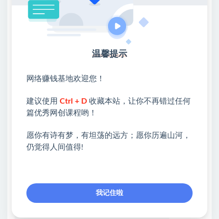
第七课：打造人设.mp4
第六课：素材库搭建.mp4
第二课：爆款杀招.mp4
温馨提示
爆款杀招：新手12天收益3100+的奥秘.mp4
网络赚钱基地欢迎您！
2202期-第二次必修作业点评.mp4
建议使用
Ctrl + D
收藏本站，让你不再错过任何
2202期必修一作业点评.mp4
篇优秀网创课程哟！
愿你有诗有梦，有坦荡的远方；愿你历遍山河，
💖课程资料【免费】领取教程💖
仍觉得人间值得!
①：点击右上角【
】三个点
②：选择【在浏览器打开】
③：点击右上方【登录】领取
我记住啦
限时活动：注册新用户赠送VIP