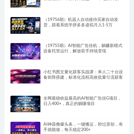
可达1000+带分佣机制
（19756期）机器人自动接待买家自动发
货，跟着系统学拼多多虚拟月入1-5万
（19755期）AI智能广告挂机，躺赚新模式
设备托管运行，解放双手持续变现
小红书图文量化获客实战课：单人二十台设
备矩阵搭建，标准化流程高效批量引流获客
全网最稳收益最高的AI智能广告挂G项目，
日入400+，真正的躺賺项目
AI神器撸爆头条，一键搬运，秒过原创，有
手就能做，每天稳定200+