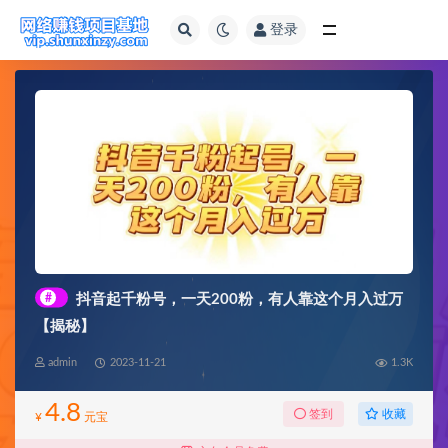
登录
全部
#
抖音起千粉号，一天200粉，有人靠这个月入过万
【揭秘】
admin
2023-11-21
1.3K
4.8
收藏
签到
¥
元宝