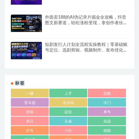
外面卖188的AI伪记录片掘金全攻略，抖音
图文新赛道，轻松涨粉变现，拿创作者伙伴
计划收益【文档】
短剧发行人计划全流程实操教程｜零基础账
号定位、选剧剪辑、视频制作、发布优化一
站式出单变现课​
标签
一键
上手
也能
亚马逊
全自动
冷门
剪辑
副业
单号
单日
头条
实战
封号
小红
就能