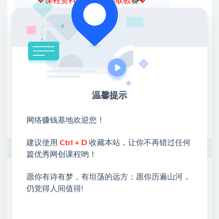
💖课程资料【免费】领取教程💖
①：点击右上角【
】三个点
②：选择【在浏览器打开】
③：点击右上方【登录】领取
限时活动：注册新用户赠送VIP
温馨提示
收藏
海报
链接
网络赚钱基地欢迎您！
建议使用
Ctrl + D
收藏本站，让你不再错过任何
篇优秀网创课程哟！
网赚基地简介
愿你有诗有梦，有坦荡的远方；愿你历遍山河，
站长微信：无
仍觉得人间值得!
❤本站：本站整合多方资源站，主要面向互联网创业
类&副业类，资源丰富 物超所值。