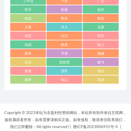
工作流
干货
广告
快手
批量
操作
收益
教你
教程
文案
月入
流量
淘宝
玩法
矩阵
短剧
精准
线上
脚本
节课
视频
让你
训练营
账号
赛道
进阶
项目
频带
风口
高效
Copyright © 2023本站为非盈利性赞助网站，本站所有软件来自互联网，
版权属原著所有，如有需要请购买正版。如有侵权，敬请来信联系我们，
我们立即删除 --All rights reserved |
|
赣ICP备2023006935号-4
|