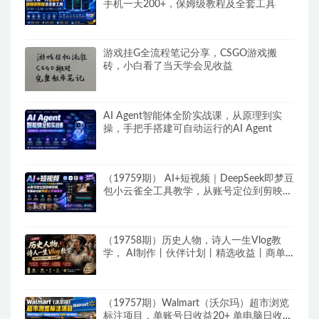
手机一天200+，保姆级教程及全套工具
游戏挂G全流程笔记分享，CSGO游戏搬
砖，小白看了当天学会见收益
AI Agent智能体全阶实战课，从原理到实
操，手把手搭建可自动运行的AI Agent
（19759期） AI+短视频｜DeepSeek即梦豆
包小云雀全工具教学，从账号定位到剪映剪
辑，零基础也能快速上手做爆款
（19758期）历史人物，诗人一生Vlog教
学， AI制作丨伙伴计划丨精选收益丨商单
收徒 ，新领域红利期，抓紧做
（19757期）Walmart（沃尔玛）超市浏览
标注项目，单账号日收益20+ 单电脑日收益