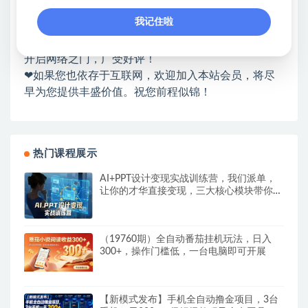
❤能助您：找项目 + 低成本创业 + 减少信息差 + 见识
我记住啦
各种项目 + 提升网创认知。
❤本站为众多团队提供了重要价值，也为众多创业者
开启网络之门，广受好评！
❤如果您也依存于互联网，欢迎加入本站会员，将尽
早为您提供丰盛价值。祝您前程似锦！
热门课程展示
AI+PPT设计变现实战训练营，我们派单，
让你的才华直接变现，三大核心模块带你构
建Al设计x派单变现的完整闭环
（19760期）全自动番茄挂机玩法，日入
300+，操作门槛低，一台电脑即可开展
【新模式发布】手机全自动撸金项目，3台